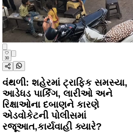
30
વંથળી: શહેરમાં ટ્રાફિક સમસ્યા,
આડેધડ પાર્કિંગ, લારીઓ અને
રિક્ષાઓના દબાણને કારણે
એડવોકેટની પોલીસમાં
રજૂઆત,કાર્યવાહી ક્યારે?