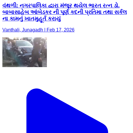
વંથળી: નગરપાલિકા દ્વારા મંજૂર થયેલ ભારત રત્ન ડો.
બાબાસાહેબ આંબેડકર ની પૂર્ણ કદની પ્રતિમા તથા સર્કલ
ના કામનું ખાતમુહૂર્ત કરાયું
Vanthali, Junagadh | Feb 17, 2026