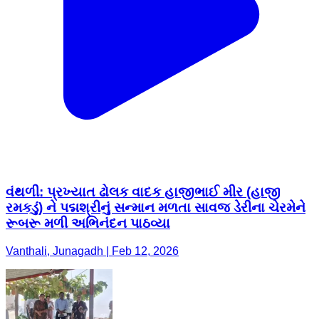
વંથળી: પ્રખ્યાત ઢોલક વાદક હાજીભાઈ મીર (હાજી
રમકડું) ને પદ્મશ્રીનું સન્માન મળતા સાવજ ડેરીના ચેરમેને
રૂબરૂ મળી અભિનંદન પાઠવ્યા
Vanthali, Junagadh | Feb 12, 2026