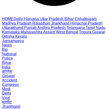
HOME
Delhi
Haryana
Uttar Pradesh
Bihar
Chhattisgarh
Madhya Pradesh
Rajasthan
Jharkhand
Himachal Pradesh
Uttarakhand
Punjab
Andhra Pradesh
Telangana
Tamil Nadu
Karnataka
Maharashtra
Assam
West Bengal
Tripura
Gujarat
Odisha
Kerala
Jansamasya
News
Bjp
National
Police
Bihar
India
कांग्रेस
Gujarat
Accident
Congress
Modi
Delhi
Viral
मारपीट
Jharkhand