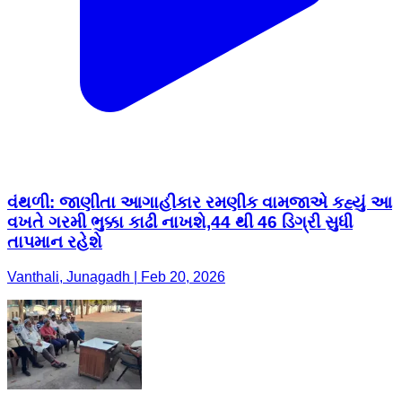
વંથળી: જાણીતા આગાહીકાર રમણીક વામજાએ કહ્યું આ
વખતે ગરમી ભુક્કા કાઢી નાખશે,44 થી 46 ડિગ્રી સુધી
તાપમાન રહેશે
Vanthali, Junagadh | Feb 20, 2026