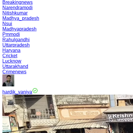
Breakingnews
Narendramodi
Nitishkumar
Madhya_pradesh
Nsui
Madhyapradesh
Pmmodi
Rahulgandhi
Uttarpradesh
Haryana
Cricket
Lucknow
Uttarakhand
Crimenews
hardik_vaniya