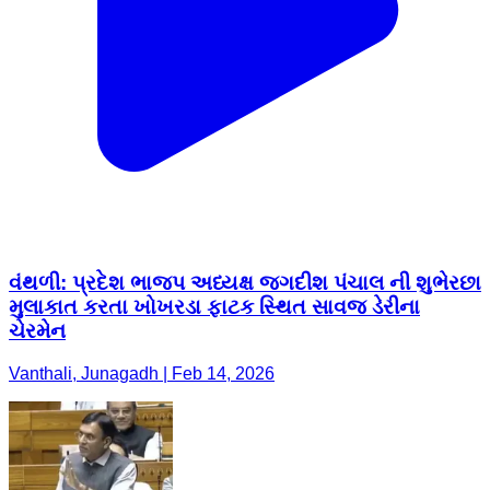
વંથળી: પ્રદેશ ભાજપ અધ્યક્ષ જગદીશ પંચાલ ની શુભેરછા
મુલાકાત કરતા ખોખરડા ફાટક સ્થિત સાવજ ડેરીના
ચેરમેન
Vanthali, Junagadh | Feb 14, 2026