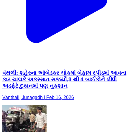
વંથળી: શહેરના આંબેડકર ચોકમાં બેફામ સ્પીડમાં આવતા
કાર ચાલકે અકસ્માત સર્જ્યો,3 થી 4 બાઈકોને લીધી
અડફેટે,દુકાનમાં પણ નુકશાન
Vanthali, Junagadh | Feb 16, 2026