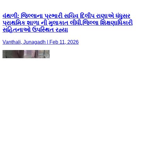
વંથળી: જિલ્લાના પ્રભારી સચિવ દિલીપ રાણાએ ધંધુસર
પ્રાથમિક શાળા ની મુલાકાત લીધી,જિલ્લા શિક્ષણાધિકારી
સહિતનાઓ ઉપસ્થિત રહ્યા
Vanthali, Junagadh | Feb 11, 2026