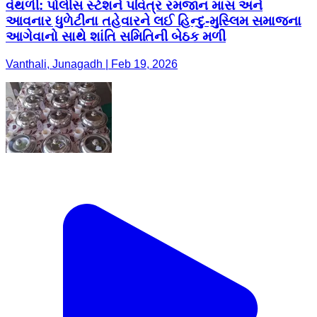
વંથળી: પોલીસ સ્ટેશને પવિત્ર રમજાન માસ અને
આવનાર ધુળેટીના તહેવારને લઈ હિન્દુ-મુસ્લિમ સમાજના
આગેવાનો સાથે શાંતિ સમિતિની બેઠક મળી
Vanthali, Junagadh | Feb 19, 2026