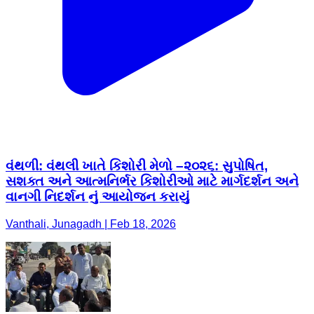
વંથળી: વંથલી ખાતે કિશોરી મેળો –૨૦૨૬: સુપોષિત,
સશક્ત અને આત્મનિર્ભર કિશોરીઓ માટે માર્ગદર્શન અને
વાનગી નિદર્શન નું આયોજન કરાયું
Vanthali, Junagadh | Feb 18, 2026