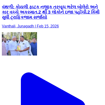
વંથળી: કોયલી ફાટક નજીક તરબૂચ ભરેલ બોલેરો અને
કાર વચ્ચે અકસ્માત,2 થી 3 લોકોને ઇજા પહોંચી,2 કિમી
સુધી ટ્રાફિકજામ સર્જાયો
Vanthali, Junagadh | Feb 15, 2026