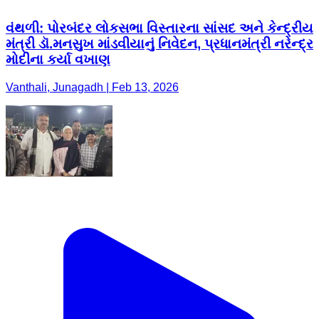
વંથળી: પોરબંદર લોકસભા વિસ્તારના સાંસદ અને કેન્દ્રીય
મંત્રી ડૉ.મનસુખ માંડવીયાનું નિવેદન, પ્રધાનમંત્રી નરેન્દ્ર
મોદીના કર્યા વખાણ
Vanthali, Junagadh | Feb 13, 2026