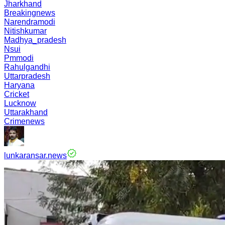
Jharkhand
Breakingnews
Narendramodi
Nitishkumar
Madhya_pradesh
Nsui
Pmmodi
Rahulgandhi
Uttarpradesh
Haryana
Cricket
Lucknow
Uttarakhand
Crimenews
lunkaransar.news