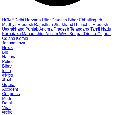
HOME
Delhi
Haryana
Uttar Pradesh
Bihar
Chhattisgarh
Madhya Pradesh
Rajasthan
Jharkhand
Himachal Pradesh
Uttarakhand
Punjab
Andhra Pradesh
Telangana
Tamil Nadu
Karnataka
Maharashtra
Assam
West Bengal
Tripura
Gujarat
Odisha
Kerala
Jansamasya
News
Bjp
National
Police
Bihar
India
कांग्रेस
बीजेपी
Gujarat
Accident
Congress
Modi
Delhi
Viral
मारपीट