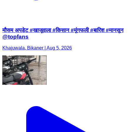
मौसम अपडेट #खाजूवाला #किसान #मूंगफली #बारिश #मानसून
@topfans
Khajuwala, Bikaner | Aug 5, 2026