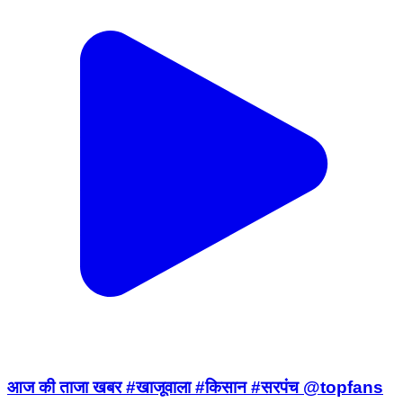
आज की ताजा खबर #खाजूवाला #किसान #सरपंच @topfans