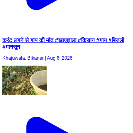
करंट लगने से गाय की मौत #खाजूवाला #किसान #गाय #बिजली
#मानसून
Khajuwala, Bikaner | Aug 6, 2026