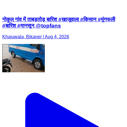
गोकुल गांव में ताबड़तोड़ बारिश #खाजूवाला #किसान #मूंगफली
#बारिश #मानसून @topfans
Khajuwala, Bikaner | Aug 4, 2026