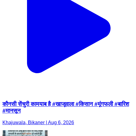
कौनसी सेंचुरी कामयाब है #खाजूवाला #किसान #मूंगफली #बारिश
#मानसून
Khajuwala, Bikaner | Aug 6, 2026