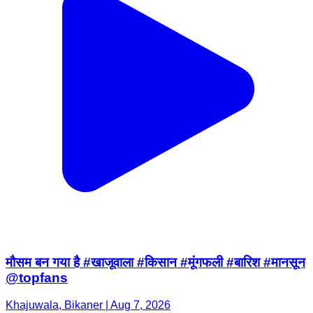
मौसम बन गया है #खाजूवाला #किसान #मूंगफली #बारिश #मानसून
@topfans
Khajuwala, Bikaner | Aug 7, 2026