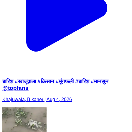
बारिश #खाजूवाला #किसान #मूंगफली #बारिश #मानसून
@topfans
Khajuwala, Bikaner | Aug 4, 2026