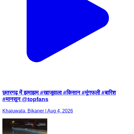
छतरगढ़ में झमाझम #खाजूवाला #किसान #मूंगफली #बारिश
#मानसून @topfans
Khajuwala, Bikaner | Aug 4, 2026