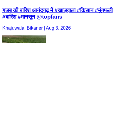
गजब की बारिश आनंदगढ़ में #खाजूवाला #किसान #मूंगफली
#बारिश #मानसून @topfans
Khajuwala, Bikaner | Aug 3, 2026