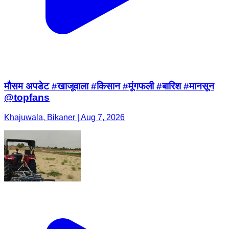
मौसम अपडेट #खाजूवाला #किसान #मूंगफली #बारिश #मानसून
@topfans
Khajuwala, Bikaner | Aug 7, 2026