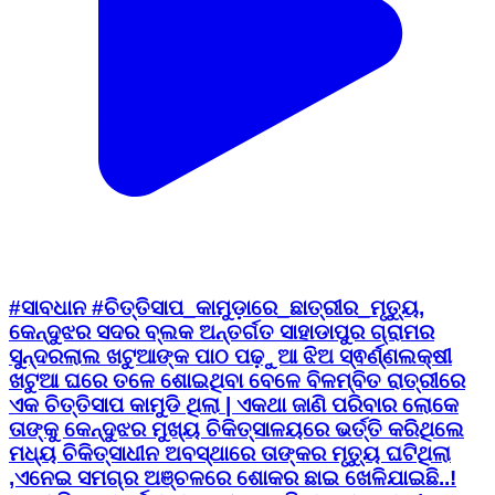
#ସାବଧାନ #ଚିତ୍ତିସାପ_କାମୁଡ଼ାରେ_ଛାତ୍ରୀର_ମୃତ୍ୟୁ,
କେନ୍ଦୁଝର ସଦର ବ୍ଲକ ଅନ୍ତର୍ଗତ ସାହାଡାପୁର ଗ୍ରାମର
ସୁନ୍ଦରଲାଲ ଖଟୁଆଙ୍କ ପାଠ ପଢ଼ୁଆ ଝିଅ ସ୍ଵର୍ଣ୍ଣଲକ୍ଷୀ
ଖଟୁଆ ଘରେ ତଳେ ଶୋଇଥିବା ବେଳେ ବିଳମ୍ବିତ ରାତ୍ରୀରେ
ଏକ ଚିତ୍ତିସାପ କାମୁଡି ଥିଲା | ଏକଥା ଜାଣି ପରିବାର ଲୋକେ
ତାଙ୍କୁ କେନ୍ଦୁଝର ମୁଖ୍ୟ ଚିକିତ୍ସାଳୟରେ ଭର୍ତ୍ତି କରିଥିଲେ
ମଧ୍ୟ ଚିକିତ୍ସାଧୀନ ଅବସ୍ଥାରେ ତାଙ୍କର ମୃତ୍ୟୁ ଘଟିଥିଲା
,ଏନେଇ ସମଗ୍ର ଅଞ୍ଚଳରେ ଶୋକର ଛାଇ ଖେଳିଯାଇଛି..!