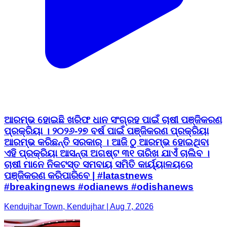
ଆରମ୍ଭ ହୋଇଛି ଖରିଫ ଧାନ ସଂଗ୍ରହ ପାଇଁ ଚାଷୀ ପଞ୍ଜିକରଣ
ପ୍ରକ୍ରିୟା । ୨୦୨୬-୨୭ ବର୍ଷ ପାଇଁ ପଞ୍ଜିକରଣ ପ୍ରକ୍ରିୟା
ଆରମ୍ଭ କରିଛନ୍ତି ସରକାର୍ । ଆଜି ଠୁ ଆରମ୍ଭ ହୋଇଥିବା
ଏହି ପ୍ରକ୍ରିୟା ଆସନ୍ତା ଅଗଷ୍ଟ ୩୧ ତାରିଖ ଯାଏଁ ଚାଲିବ ।
ଚାଷୀ ମାନେ ନିକଟସ୍ତ ସମବାୟ ସମିତି କାର୍ୟ୍ୟାଳୟରେ
ପଞ୍ଜିକରଣ କରିପାରିବେ | #latastnews
#breakingnews #odianews #odishanews
Kendujhar Town, Kendujhar | Aug 7, 2026