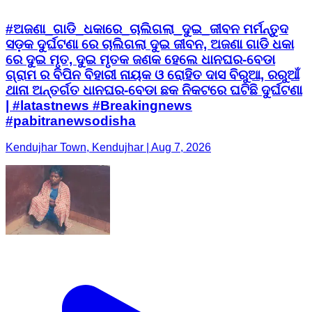
#ଅଜଣା_ଗାଡି_ଧକାରେ_ଚାଲିଗଲା_ଦୁଇ_ଜୀବନ ମର୍ମନ୍ତୁଦ
ସଡ଼କ ଦୁର୍ଘଟଣା ରେ ଚାଲିଗଲା ଦୁଇ ଜୀବନ, ଅଜଣା ଗାଡି ଧକା
ରେ ଦୁଇ ମୃତ, ଦୁଇ ମୃତକ ଜଣକ ହେଲେ ଧାନଘର-ବେଡା
ଗ୍ରାମ ର ବିପିନ ବିହାରୀ ନାୟକ ଓ ରୋହିତ ଦାସ ବିରୁଆ, ରରୁଆଁ
ଥାନା ଅନ୍ତର୍ଗତ ଧାନଘର-ବେଡା ଛକ ନିକଟରେ ଘଟିଛି ଦୁର୍ଘଟଣା
| #latastnews #Breakingnews
#pabitranewsodisha
Kendujhar Town, Kendujhar | Aug 7, 2026