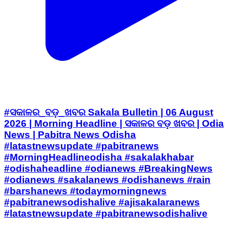
#ସକାଳର_ବଡ଼_ଖବର Sakala Bulletin | 06 August
2026 | Morning Headline | ସକାଳର ବଡ଼ ଖବର | Odia
News | Pabitra News Odisha
#latastnewsupdate #pabitranews
#MorningHeadlineodisha #sakalakhabar
#odishaheadline #odianews #BreakingNews
#odianews #sakalanews #odishanews #rain
#barshanews #todaymorningnews
#pabitranewsodishalive #ajisakalaranews
#latastnewsupdate #pabitranewsodishalive