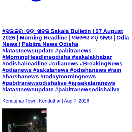
#ସକାଳର_ବଡ଼_ଖବର Sakala Bulletin | 07 August
2026 | Morning Headline | ସକାଳର ବଡ଼ ଖବର | Odia
News | Pabitra News Odisha
#latastnewsupdate #pabitranews
#MorningHeadlineodisha #sakalakhabar
#odishaheadline #odianews #BreakingNews
#odianews #sakalanews #odishanews #rain
#barshanews #todaymorningnews
#pabitranewsodishalive #ajisakalaranews
#latastnewsupdate #pabitranewsodishalive
Kendujhar Town, Kendujhar | Aug 7, 2026