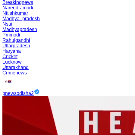
Breakingnews
Narendramodi
Nitishkumar
Madhya_pradesh
Nsui
Madhyapradesh
Pmmodi
Rahulgandhi
Uttarpradesh
Haryana
Cricket
Lucknow
Uttarakhand
Crimenews
pnewsodisha2