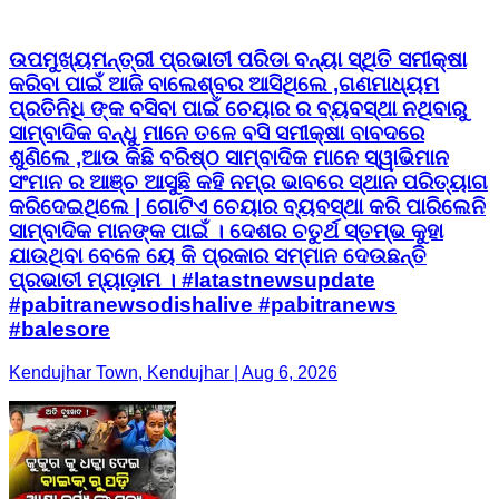
ଉପମୁଖ୍ୟମନ୍ତ୍ରୀ ପ୍ରଭାତୀ ପରିଡା ବନ୍ୟା ସ୍ଥିତି ସମୀକ୍ଷା
କରିବା ପାଇଁ ଆଜି ବାଲେଶ୍ବର ଆସିଥିଲେ ,ଗଣମାଧ୍ୟମ
ପ୍ରତିନିଧି ଙ୍କ ବସିବା ପାଇଁ ଚେୟାର ର ବ୍ୟବସ୍ଥା ନଥିବାରୁ
ସାମ୍ବାଦିକ ବନ୍ଧୁ ମାନେ ତଳେ ବସି ସମୀକ୍ଷା ବାବଦରେ
ଶୁଣିଲେ ,ଆଉ କିଛି ବରିଷ୍ଠ ସାମ୍ବାଦିକ ମାନେ ସ୍ୱାଭିମାନ
ସଂମାନ ର ଆଞ୍ଚ ଆସୁଛି କହି ନମ୍ର ଭାବରେ ସ୍ଥାନ ପରିତ୍ୟାଗ
କରିଦେଇଥିଲେ | ଗୋଟିଏ ଚେୟାର ବ୍ୟବସ୍ଥା କରି ପାରିଲେନି
ସାମ୍ବାଦିକ ମାନଙ୍କ ପାଇଁ । ଦେଶର ଚତୁର୍ଥ ସ୍ତମ୍ଭ କୁହା
ଯାଉଥିବା ବେଳେ ୟେ କି ପ୍ରକାର ସମ୍ମାନ ଦେଉଛନ୍ତି
ପ୍ରଭାତୀ ମ୍ୟାଡ଼ାମ । #latastnewsupdate
#pabitranewsodishalive #pabitranews
#balesore
Kendujhar Town, Kendujhar | Aug 6, 2026