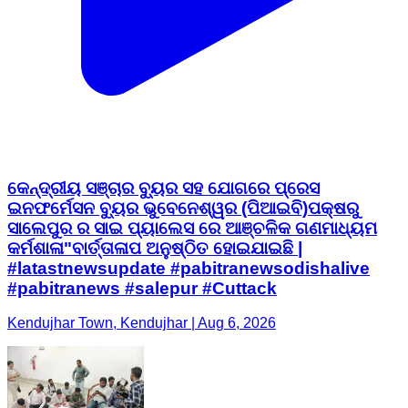
କେନ୍ଦ୍ରୀୟ ସଞ୍ଚାର ବ୍ୟୁର ସହ ଯୋଗରେ ପ୍ରେସ
ଇନଫର୍ମେସନ ବ୍ୟୁର ଭୁବେନେଶ୍ୱର (ପିଆଇବି)ପକ୍ଷରୁ
ସାଲେପୁର ର ସାଇ ପ୍ୟାଲେସ ରେ ଆଞ୍ଚଳିକ ଗଣମାଧ୍ୟମ
କର୍ମଶାଳା"ବାର୍ତ୍ତାଳାପ ଅନୁଷ୍ଠିତ ହୋଇଯାଇଛି |
#latastnewsupdate #pabitranewsodishalive
#pabitranews #salepur #Cuttack
Kendujhar Town, Kendujhar | Aug 6, 2026