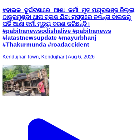
#ବାଇକ_ଦୁର୍ଘଟଣାରେ_ଆଶା_କର୍ମୀ_ମୃତ ମୟୂରଭଞ୍ଜ ଜିଲ୍ଲା
ଠାକୁରମୁଣ୍ଡା ଥାନା ବ୍ଲକ ଯିବା ରାସ୍ତାରେ ଚଳନ୍ତା ବାଇକରୁ
ପଡି ଆଶା କର୍ମୀ ମୃତ୍ୟୁ ବରଣ କରିଛନ୍ତି।
#pabitranewsodishalive #pabitranews
#latastnewsupdate #mayurbhanj
#Thakurmunda #roadaccident
Kendujhar Town, Kendujhar | Aug 6, 2026