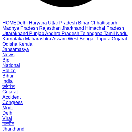
HOME
Delhi
Haryana
Uttar Pradesh
Bihar
Chhattisgarh
Madhya Pradesh
Rajasthan
Jharkhand
Himachal Pradesh
Uttarakhand
Punjab
Andhra Pradesh
Telangana
Tamil Nadu
Karnataka
Maharashtra
Assam
West Bengal
Tripura
Gujarat
Odisha
Kerala
Jansamasya
News
Bjp
National
Police
Bihar
India
कांग्रेस
Gujarat
Accident
Congress
Modi
Delhi
Viral
मारपीट
Jharkhand