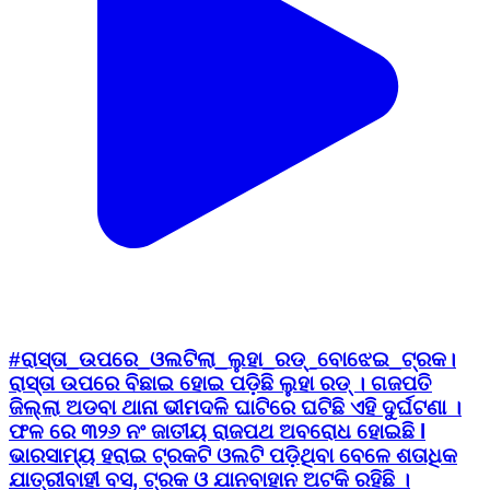
#ରାସ୍ତା_ଉପରେ_ଓଲଟିଲା_ଲୁହା_ରଡ୍_ବୋଝେଇ_ଟ୍ରକ।
ରାସ୍ତା ଉପରେ ବିଛାଇ ହୋଇ ପଡ଼ିଛି ଲୁହା ରଡ୍ । ଗଜପତି
ଜିଲ୍ଲା ଅଡବା ଥାନା ଭୀମଦଳି ଘାଟିରେ ଘଟିଛି ଏହି ଦୁର୍ଘଟଣା ।
ଫଳ ରେ ୩୨୬ ନଂ ଜାତୀୟ ରାଜପଥ ଅବରୋଧ ହୋଇଛି l
ଭାରସାମ୍ୟ ହରାଇ ଟ୍ରକଟି ଓଲଟି ପଡ଼ିଥିବା ବେଳେ ଶତାଧିକ
ଯାତ୍ରୀବାହୀ ବସ, ଟ୍ରକ ଓ ଯାନବାହାନ ଅଟକି ରହିଛି ।