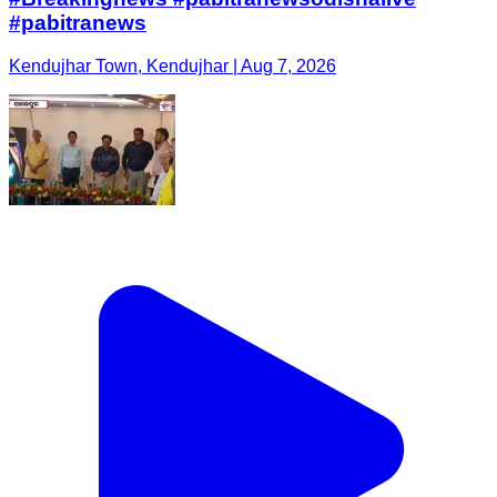
#pabitranews
Kendujhar Town, Kendujhar | Aug 7, 2026