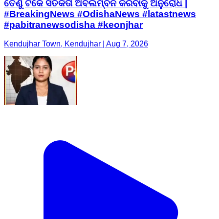
ତେଣୁ ଟିକେ ସତର୍କତା ଅବଲମ୍ବନ କରିବାକୁ ଅନୁରୋଧ |
#BreakingNews #OdishaNews #latastnews
#pabitranewsodisha #keonjhar
Kendujhar Town, Kendujhar | Aug 7, 2026