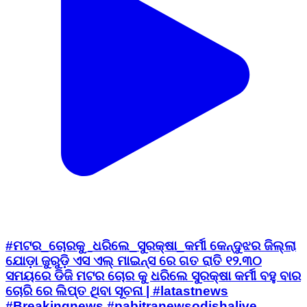
#ମଟର_ଚୋରକୁ_ଧରିଲେ_ସୁରକ୍ଷା_କର୍ମୀ କେନ୍ଦୁଝର ଜିଲ୍ଲା
ଯୋଡ଼ା ଜୁରୁଡ଼ି ଏସ ଏଲ୍ ମାଇନ୍ସ ରେ ଗତ ରାତି ୧୨.୩୦
ସମୟରେ ଡିଜି ମଟର ଚୋର କୁ ଧରିଲେ ସୁରକ୍ଷା କର୍ମୀ ବହୁ ବାର
ଚୋରି ରେ ଲିପ୍ତ ଥିବା ସୂଚନା | #latastnews
#Breakingnews #pabitranewsodishalive