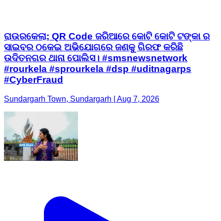
ରାଉରକେଲା; QR Code ଜରିଆରେ କୋଟି କୋଟି ଟଙ୍କା ର
ସାଇବର ଠକେଇ ଅଭିଯୋଗରେ ଜଣକୁ ଗିରଫ କରିଛି
ଉଦିତନଗର ଥାନା ପୋଲିସ। #smsnewsnetwork
#rourkela #sprourkela #dsp #uditnagarps
#CyberFraud
Sundargarh Town, Sundargarh | Aug 7, 2026