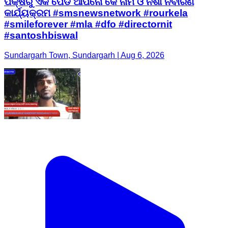
ପକ୍ଷରୁ ଏକ ପେଡ ଆପନୋ କେ ନାମ ଓ ନିଶା ନିବାରଣ
କାର୍ଯ୍ୟକ୍ରମ #smsnewsnetwork #rourkela
#smileforever #mla #dfo #directornit
#santoshbiswal
Sundargarh Town, Sundargarh | Aug 6, 2026