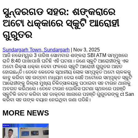
ସୁନ୍ଦରଗଡ ସହର: ଶଙ୍କରାରେ
ଅଟୋ ଧକ୍କାରେ ସ୍କୁଟି ଆରୋହୀ
ଗୁରୁତର
Sundargarh Town, Sundargarh
|
Nov 3, 2025
ଆଜି ନଭେମ୍ୱର 3 ତାରିଖ ସୋମବାର ଶଙ୍କରା SBI ATM ସମ୍ମୁଖରେ
ରାତି 8:40 ପାଖାପାଖି ଘଟିଛି ଏହି ଘଟଣା। ଜଣେ ସ୍କୁଟି ଆରୋହୀଙ୍କୁ ଏକ
ଅଟୋ ରିକ୍ସା ଧକ୍କା ଦେବା ଫଳରେ ସ୍କୁଟି ଆରୋହୀ ଗୁରୁତର ଆହତ
ହୋଇଛନ୍ତି। ତେବେ କେତେକ ସ୍ଥାନୀୟ ଲୋକ ସମ୍ପୃକ୍ତ ଅଟୋ ଚାଳକକୁ
କାବୁ କରିବା ସହ ଉତ୍ତମ ମଧ୍ୟମ ଦେଇ ସେହି ଅଟୋରେ ସମ୍ପୃକ୍ତ ସ୍କୁଟି
ଆରୋହୀଙ୍କୁ ଜିଲ୍ଲା ମୁଖ୍ୟ ଚିକିତ୍ସାଳୟକୁ ପଠାଇବା ସହ ଟାଉନ ଥାନାକୁ
ଅବଗତ କରିଥଲେ। ତେବେ ଟାଉନ ପୋଲିସ ଘଟଣା ସ୍ଥଳରେ ପହଞ୍ଚି
ସ୍କୁଟିକି ଜବତ କରିବା ସହ ଡାକ୍ତର ଖାନାରେ ପହଞ୍ଚି ଗୁରୁତରଙ୍କୁ ct San
କରିବା ସହ ତାଙ୍କ ବୟାନ ନେଇଥିବା ଜଣା ପଡିଛି।
MORE NEWS