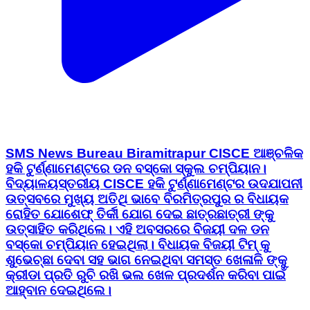
SMS News Bureau Biramitrapur CISCE ଆଞ୍ଚଳିକ
ହକି ଟୁର୍ଣ୍ଣାମେଣ୍ଟରେ ଡନ ବସ୍କୋ ସ୍କୁଲ ଚମ୍ପିୟାନ।
ବିଦ୍ୟାଳୟସ୍ତରୀୟ CISCE ହକି ଟୁର୍ଣ୍ଣାମେଣ୍ଟର ଉଦଯାପନୀ
ଉତ୍ସବରେ ମୁଖ୍ୟ ଅତିଥି ଭାବେ ବିରମିତ୍ରପୁର ର ବିଧାୟକ
ରୋହିତ ଯୋଶେଫ୍ ତିର୍କୀ ଯୋଗ ଦେଇ ଛାତ୍ରଛାତ୍ରୀ ଙ୍କୁ
ଉତ୍ସାହିତ କରିଥିଲେ। ଏହି ଅବସରରେ ବିଜୟୀ ଦଳ ଡନ
ବସ୍କୋ ଚମ୍ପିୟାନ ହେଇଥିଲା। ବିଧାୟକ ବିଜୟୀ ଟିମ୍ କୁ
ଶୁଭେଚ୍ଛା ଦେବା ସହ ଭାଗ ନେଇଥିବା ସମସ୍ତ ଖେଳାଳି ଙ୍କୁ
କ୍ରୀଡା ପ୍ରତି ରୁଚି ରଖି ଭଲ ଖେଳ ପ୍ରଦର୍ଶନ କରିବା ପାଇଁ
ଆହ୍ବାନ ଦେଇଥିଲେ।