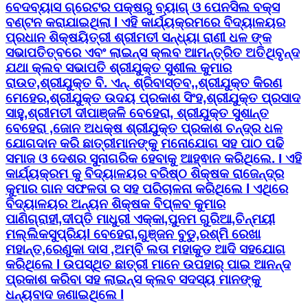
ବେଦବ୍ୟାସ ଗ୍ରେଟର ପକ୍ଷରୁ ବ୍ୟାଗ୍ ଓ ପେନସିଲ ବକ୍ସ
ବଣ୍ଟନ କରାଯାଇଥିଲା l ଏହି କାର୍ଯ୍ୟକ୍ରମରେ ବିଦ୍ୟାଳୟର
ପ୍ରଧାନ ଶିକ୍ଷୟିତ୍ରୀ ଶ୍ରୀମତୀ ସନ୍ଧ୍ୟା ରାଣୀ ଧଳ ଙ୍କ
ସଭାପତିତ୍ବରେ ଏବଂ ଲାଇନ୍ସ କ୍ଲବ ଆମନ୍ତ୍ରିତ ଅତିଥିବୃନ୍ଦ
ଯଥା କ୍ଲବ ସଭାପତି ଶ୍ରୀଯୁକ୍ତ ସୁଶୀଲ କୁମାର
ରାଉତ,ଶ୍ରୀଯୁକ୍ତ ବି. ଏନ୍. ଶ୍ରିବାସ୍ତବ,,ଶ୍ରୀଯୁକ୍ତ କିରଣ
ମେହେର,ଶ୍ରୀଯୁକ୍ତ ଉଦୟ ପ୍ରକାଶ ସିଂହ,ଶ୍ରୀଯୁକ୍ତ ପ୍ରସାଦ
ସାହୁ,ଶ୍ରୀମତୀ ଦୀପାଞ୍ଜଳି ବେହେରା, ଶ୍ରୀଯୁକ୍ତ ସୁଶାନ୍ତ
ବେହେରା ,ଜୋନ ଅଧକ୍ଷ ଶ୍ରୀଯୁକ୍ତ ପ୍ରକାଶ ଚନ୍ଦ୍ର ଧଳ
ଯୋଗଦାନ କରି ଛାତ୍ରୀମାନଙ୍କୁ ମନୋଯୋଗ ସହ ପାଠ ପଢି
ସମାଜ ଓ ଦେଶର ସୁନାଗରିକ ହେବାକୁ ଆହ୍ଵାନ କରିଥିଲେ. I ଏହି
କାର୍ଯ୍ୟକ୍ରମ କୁ ବିଦ୍ୟାଳୟର ବରିଷ୍ଠ ଶିକ୍ଷକ ରାଜେନ୍ଦ୍ର
କୁମାର ଗାନ ସଫଳତା ର ସହ ପରିଚାଳନା କରିଥିଲେ l ଏଥିରେ
ବିଦ୍ୟାଳୟର ଅନ୍ୟନ ଶିକ୍ଷକ ବିପ୍ଳବ କୁମାର
ପାଣିଗ୍ରାହୀ,ଦୀପ୍ତି ମାଧୁରୀ ଏକ୍କା,ପୁନମ ଗୁରିଆ,ଚିନ୍ମୟୀ
ମଲ୍ଲିକସୁପ୍ରିୟl ବେହେରା,ଗୁଞ୍ଜନ ବୁଡୁ,ରଶ୍ମି ରେଖା
ମହାନ୍ତ,ରେଣୁକା ଦାସ ,ଅମ୍ବି ଲତା ମହାକୁଡ ଆଦି ସହଯୋଗ
କରିଥିଲେ l ଉପସ୍ଥିତ ଛାତ୍ରୀ ମାନେ ଉପହାର୍ ପାଇ ଆନନ୍ଦ
ପ୍ରକାଶ କରିବା ସହ ଲାଇନ୍ସ କ୍ଲବ ସଦସ୍ୟ ମାନଙ୍କୁ
ଧନ୍ୟବାଦ ଜଣାଇଥିଲେ l