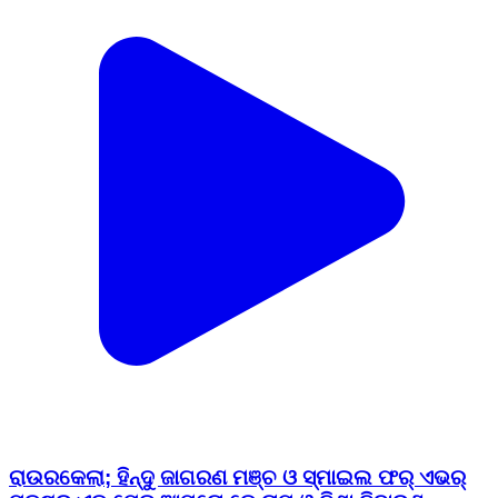
ରାଉରକେଲା; ହିନ୍ଦୁ ଜାଗରଣ ମଞ୍ଚ ଓ ସ୍ମାଇଲ ଫର୍ ଏଭର୍