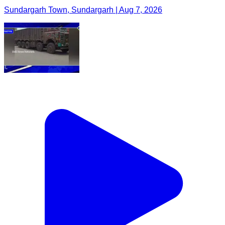
Sundargarh Town, Sundargarh | Aug 7, 2026