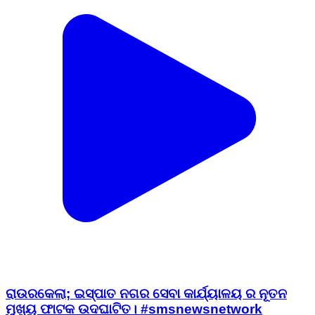
ରାଉରକେଲା; ଇସ୍ପାତ ନଗର ସେବା କାର୍ଯ୍ୟାଳୟ ର ନୂତନ
ମୁଖ୍ୟ ଫାଟକ ଉଦଘାଟିତ। #smsnewsnetwork