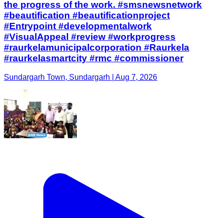
the progress of the work. #smsnewsnetwork
#beautification #beautificationproject
#Entrypoint #developmentalwork
#VisualAppeal #review #workprogress
#raurkelamunicipalcorporation #Raurkela
#raurkelasmartcity #rmc #commissioner
Sundargarh Town, Sundargarh | Aug 7, 2026