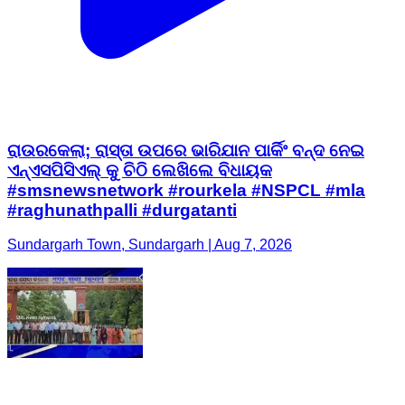
ରାଉରକେଲା; ରାସ୍ତା ଉପରେ ଭାରିଯାନ ପାର୍କିଂ ବନ୍ଦ ନେଇ
ଏନ୍ଏସପିସିଏଲ୍ କୁ ଚିଠି ଲେଖିଲେ ବିଧାୟକ
#smsnewsnetwork #rourkela #NSPCL #mla
#raghunathpalli #durgatanti
Sundargarh Town, Sundargarh | Aug 7, 2026