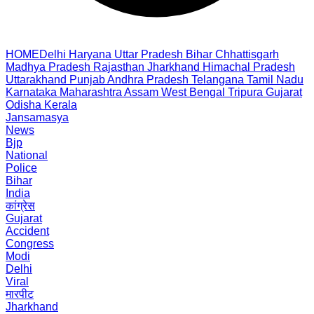
HOME
Delhi
Haryana
Uttar Pradesh
Bihar
Chhattisgarh
Madhya Pradesh
Rajasthan
Jharkhand
Himachal Pradesh
Uttarakhand
Punjab
Andhra Pradesh
Telangana
Tamil Nadu
Karnataka
Maharashtra
Assam
West Bengal
Tripura
Gujarat
Odisha
Kerala
Jansamasya
News
Bjp
National
Police
Bihar
India
कांग्रेस
Gujarat
Accident
Congress
Modi
Delhi
Viral
मारपीट
Jharkhand