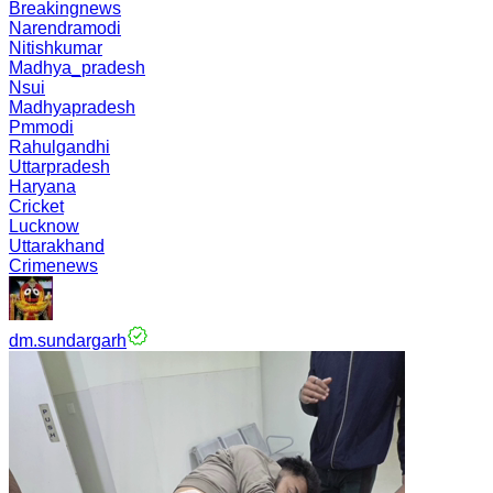
Breakingnews
Narendramodi
Nitishkumar
Madhya_pradesh
Nsui
Madhyapradesh
Pmmodi
Rahulgandhi
Uttarpradesh
Haryana
Cricket
Lucknow
Uttarakhand
Crimenews
dm.sundargarh