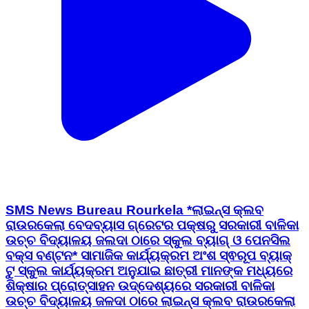
SMS News Bureau Rourkela *ଲାଇନ୍ସ କ୍ଲବ
ରାଉରକେଲା ବେଦବ୍ୟାସ ଗ୍ରେଟର ପକ୍ଷରୁ ସରକାରୀ ବାଳିକା
ଉଚ୍ଚ ବିଦ୍ୟାଳୟ ଜଲଦା ଠାରେ ସ୍କୁଲ ବ୍ୟାଗ୍ ଓ ପେନସିଲ
ବକ୍ସ ବଣ୍ଟନ* ସାମାଜିକ କାର୍ଯ୍ୟକ୍ରମ ଅଂଶ ସ୍ଵରୂପ ବ୍ୟାକ୍
ଟୁ ସ୍କୁଲ କାର୍ଯ୍ୟକ୍ରମ ଅନୁଯାଇ ଛାତ୍ରୀ ମାନଙ୍କ ମଧ୍ୟରେ
ଶିକ୍ଷାର ପ୍ରୋତ୍ସାହନ ଉଦ୍ଦେଶ୍ୟରେ ସରକାରୀ ବାଳିକା
ଉଚ୍ଚ ବିଦ୍ୟାଳୟ ଜଳଦା ଠାରେ ଲାଇନ୍ସ କ୍ଲବ ରାଉରକେଲା