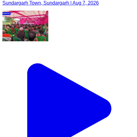
Sundargarh Town, Sundargarh | Aug 7, 2026