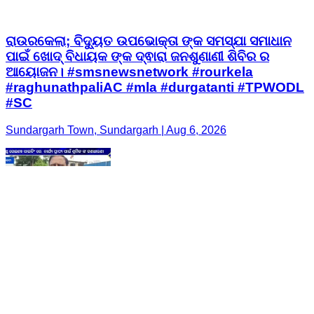
ରାଉରକେଲା; ବିଦ୍ୟୁତ ଉପଭୋକ୍ତା ଙ୍କ ସମସ୍ଯା ସମାଧାନ
ପାଇଁ ଖୋଦ୍ ବିଧାୟକ ଙ୍କ ଦ୍ଵାରା ଜନଶୁଣାଣୀ ଶିବିର ର
ଆୟୋଜନ। #smsnewsnetwork #rourkela
#raghunathpaliAC #mla #durgatanti #TPWODL
#SC
Sundargarh Town, Sundargarh | Aug 6, 2026