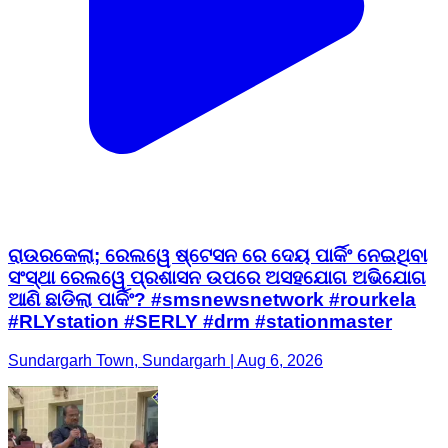
ରାଉରକେଲା; ରେଲୱେ ଷ୍ଟେସନ ରେ ଦେୟ ପାର୍କିଂ ନେଇଥିବା
ସଂସ୍ଥା ରେଲୱେ ପ୍ରଶାସନ ଉପରେ ଅସହଯୋଗ ଅଭିଯୋଗ
ଆଣି ଛାଡିଲା ପାର୍କିଂ? #smsnewsnetwork #rourkela
#RLYstation #SERLY #drm #stationmaster
Sundargarh Town, Sundargarh | Aug 6, 2026