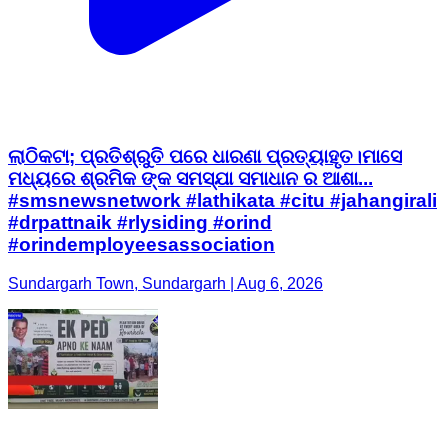
ଲାଠିକଟା; ପ୍ରତିଶ୍ରୁତି ପରେ ଧାରଣା ପ୍ରତ୍ୟାହୃତ।ମାସେ
ମଧ୍ୟରେ ଶ୍ରମିକ ଙ୍କ ସମସ୍ଯା ସମାଧାନ ର ଆଶା...
#smsnewsnetwork #lathikata #citu #jahangirali
#drpattnaik #rlysiding #orind
#orindemployeesassociation
Sundargarh Town, Sundargarh | Aug 6, 2026