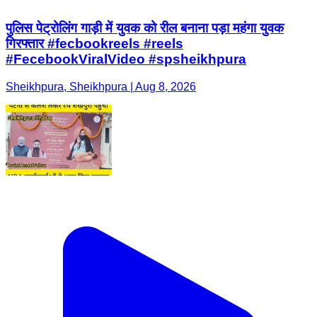
पुलिस पेट्रोलिंग गाड़ी में युवक को रील बनाना पड़ा महंगा युवक
गिरफ्तार #fecbookreels #reels
#FecebookViralVideo #spsheikhpura
Sheikhpura, Sheikhpura | Aug 8, 2026