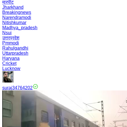
मारपीट
Jharkhand
Breakingnews
Narendramodi
Nitishkumar
Madhya_pradesh
Nsui
उत्तरप्रदेश
Pmmodi
Rahulgandhi
Uttarpradesh
Haryana
Cricket
Lucknow
suraj34764202