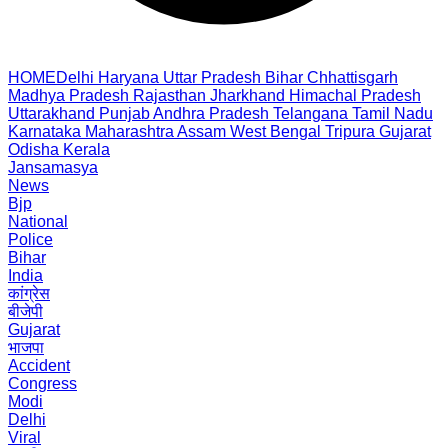
HOME
Delhi
Haryana
Uttar Pradesh
Bihar
Chhattisgarh
Madhya Pradesh
Rajasthan
Jharkhand
Himachal Pradesh
Uttarakhand
Punjab
Andhra Pradesh
Telangana
Tamil Nadu
Karnataka
Maharashtra
Assam
West Bengal
Tripura
Gujarat
Odisha
Kerala
Jansamasya
News
Bjp
National
Police
Bihar
India
कांग्रेस
बीजेपी
Gujarat
भाजपा
Accident
Congress
Modi
Delhi
Viral