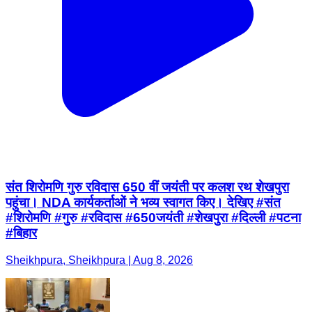
संत शिरोमणि गुरु रविदास 650 वीं जयंती पर कलश रथ शेखपुरा
पहुंचा। NDA कार्यकर्ताओं ने भव्य स्वागत किए। देखिए #संत
#शिरोमणि #गुरु #रविदास #650जयंती #शेखपुरा #दिल्ली #पटना
#बिहार
Sheikhpura, Sheikhpura | Aug 8, 2026