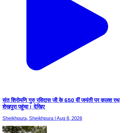
संत शिरोमणि गुरु रविदास जी के 650 वीं जयंती पर कलश रथ
शेखपुरा पहुंचा। देखिए
Sheikhpura, Sheikhpura | Aug 8, 2026