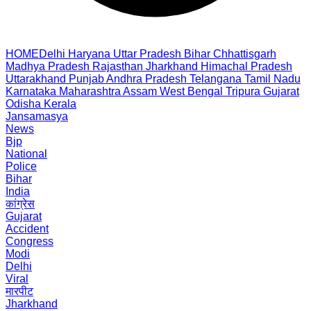
HOME
Delhi
Haryana
Uttar Pradesh
Bihar
Chhattisgarh
Madhya Pradesh
Rajasthan
Jharkhand
Himachal Pradesh
Uttarakhand
Punjab
Andhra Pradesh
Telangana
Tamil Nadu
Karnataka
Maharashtra
Assam
West Bengal
Tripura
Gujarat
Odisha
Kerala
Jansamasya
News
Bjp
National
Police
Bihar
India
कांग्रेस
Gujarat
Accident
Congress
Modi
Delhi
Viral
मारपीट
Jharkhand