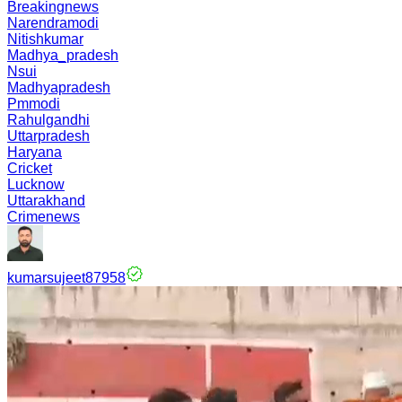
Breakingnews
Narendramodi
Nitishkumar
Madhya_pradesh
Nsui
Madhyapradesh
Pmmodi
Rahulgandhi
Uttarpradesh
Haryana
Cricket
Lucknow
Uttarakhand
Crimenews
kumarsujeet87958