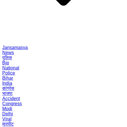
Jansamasya
News
पुलिस
Bjp
National
Police
Bihar
India
कांग्रेस
भाजपा
Accident
Congress
Modi
Delhi
Viral
मारपीट