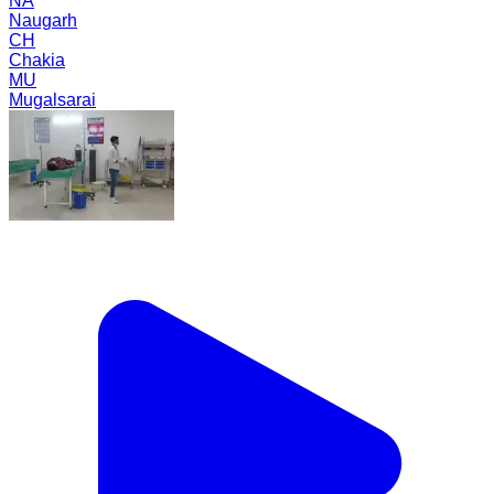
NA
Naugarh
CH
Chakia
MU
Mugalsarai