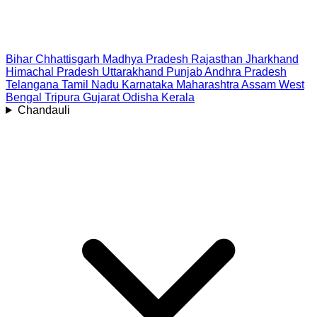
Bihar
Chhattisgarh
Madhya Pradesh
Rajasthan
Jharkhand
Himachal Pradesh
Uttarakhand
Punjab
Andhra Pradesh
Telangana
Tamil Nadu
Karnataka
Maharashtra
Assam
West
Bengal
Tripura
Gujarat
Odisha
Kerala
Chandauli