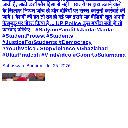
जाती है, लाठी-डंडों और हिंसा से नहीं। छात्रों पर हाथ उठाने वालों
के खिलाफ निष्पक्ष जांच हो और दोषियों पर सख्त कानूनी कार्रवाई की
जाये। बेशर्मी की हद तो तब हो गई जब इसने यह वीडियो खुद अपनी
फेसबुक पर पोस्ट किया है ... UP Police कुछ मर्यादा बची हो तो
कार्रवाई कीजिए... #SatyamPandit #JantarMantar
#StudentProtest #Students
#JusticeForStudents #Democracy
#YouthVoice #StopViolence #Ghaziabad
#UttarPradesh #ViralVideo #GaonKaSafarnama
Sahaswan, Budaun | Jul 25, 2026