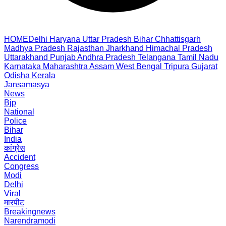
HOME
Delhi
Haryana
Uttar Pradesh
Bihar
Chhattisgarh
Madhya Pradesh
Rajasthan
Jharkhand
Himachal Pradesh
Uttarakhand
Punjab
Andhra Pradesh
Telangana
Tamil Nadu
Karnataka
Maharashtra
Assam
West Bengal
Tripura
Gujarat
Odisha
Kerala
Jansamasya
News
Bjp
National
Police
Bihar
India
कांग्रेस
Accident
Congress
Modi
Delhi
Viral
मारपीट
Breakingnews
Narendramodi