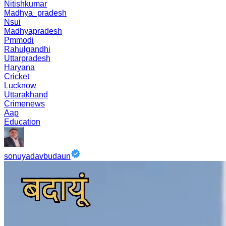
Nitishkumar
Madhya_pradesh
Nsui
Madhyapradesh
Pmmodi
Rahulgandhi
Uttarpradesh
Haryana
Cricket
Lucknow
Uttarakhand
Crimenews
Aap
Education
sonuyadavbudaun