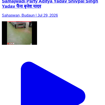
Samajwadi Party Aditya Yadav Shivpal Singh
Yadav फैंस बृजेश यादव
Sahaswan, Budaun | Jul 29, 2026