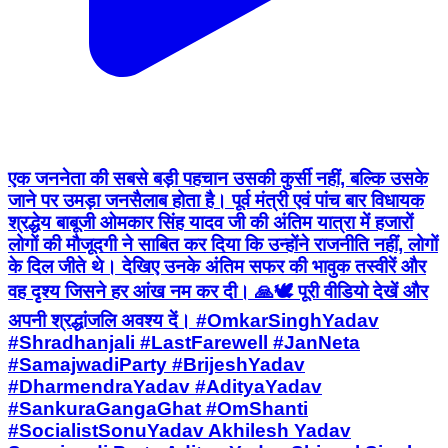
एक जननेता की सबसे बड़ी पहचान उसकी कुर्सी नहीं, बल्कि उसके
जाने पर उमड़ा जनसैलाब होता है। पूर्व मंत्री एवं पांच बार विधायक
श्रद्धेय बाबूजी ओमकार सिंह यादव जी की अंतिम यात्रा में हजारों
लोगों की मौजूदगी ने साबित कर दिया कि उन्होंने राजनीति नहीं, लोगों
के दिल जीते थे। देखिए उनके अंतिम सफर की भावुक तस्वीरें और
वह दृश्य जिसने हर आंख नम कर दी। 🙏🕊️ पूरी वीडियो देखें और
अपनी श्रद्धांजलि अवश्य दें। #OmkarSinghYadav
#Shradhanjali #LastFarewell #JanNeta
#SamajwadiParty #BrijeshYadav
#DharmendraYadav #AdityaYadav
#SankuraGangaGhat #OmShanti
#SocialistSonuYadav Akhilesh Yadav