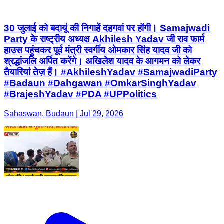
30 जुलाई को बदायूं की निगाहें दहगवां पर होंगी। Samajwadi
Party के राष्ट्रीय अध्यक्ष Akhilesh Yadav जी राव फार्म
हाउस पहुंचकर पूर्व मंत्री स्वर्गीय ओमकार सिंह यादव जी को
श्रद्धांजलि अर्पित करेंगे। अखिलेश यादव के आगमन को लेकर
तैयारियां तेज़ हैं। #AkhileshYadav #SamajwadiParty
#Badaun #Dahgawan #OmkarSinghYadav
#BrajeshYadav #PDA #UPPolitics
Sahaswan, Budaun | Jul 29, 2026