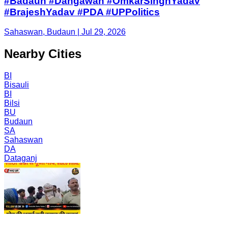
#Badaun #Dahgawan #OmkarSinghYadav
#BrajeshYadav #PDA #UPPolitics
Sahaswan, Budaun | Jul 29, 2026
Nearby Cities
BI
Bisauli
BI
Bilsi
BU
Budaun
SA
Sahaswan
DA
Dataganj