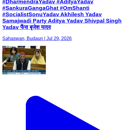
#DharmendraYadav #AdityaYadav
#SankuraGangaGhat #OmShanti
#SocialistSonuYadav Akhilesh Yadav
Samajwadi Party Aditya Yadav Shivpal Singh
Yadav फैंस बृजेश यादव
Sahaswan, Budaun | Jul 29, 2026