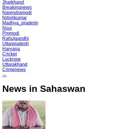
Jharkhand
Breakingnews
Narendramodi
Nitishkumar
Madhya_pradesh
Nsui
Pmmodi
Rahulgandhi
Uttarpradesh
Haryana
Cricket
Lucknow
Uttarakhand
Crimenews
←
News in Sahaswan