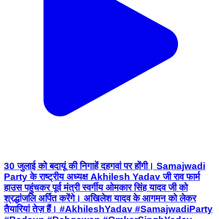
30 जुलाई को बदायूं की निगाहें दहगवां पर होंगी। Samajwadi
Party के राष्ट्रीय अध्यक्ष Akhilesh Yadav जी राव फार्म
हाउस पहुंचकर पूर्व मंत्री स्वर्गीय ओमकार सिंह यादव जी को
श्रद्धांजलि अर्पित करेंगे। अखिलेश यादव के आगमन को लेकर
तैयारियां तेज़ हैं। #AkhileshYadav #SamajwadiParty