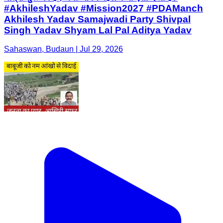
#AkhileshYadav #Mission2027 #PDAManch
Akhilesh Yadav Samajwadi Party Shivpal
Singh Yadav Shyam Lal Pal Aditya Yadav
Sahaswan, Budaun | Jul 29, 2026