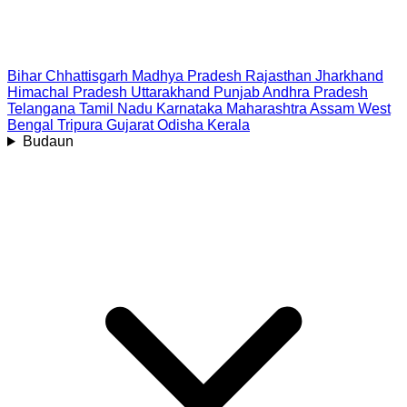
Bihar
Chhattisgarh
Madhya Pradesh
Rajasthan
Jharkhand
Himachal Pradesh
Uttarakhand
Punjab
Andhra Pradesh
Telangana
Tamil Nadu
Karnataka
Maharashtra
Assam
West
Bengal
Tripura
Gujarat
Odisha
Kerala
Budaun