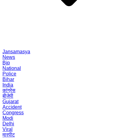
Jansamasya
News
Bjp
National
Police
Bihar
India
कांग्रेस
बीजेपी
Gujarat
Accident
Congress
Modi
Delhi
Viral
मारपीट