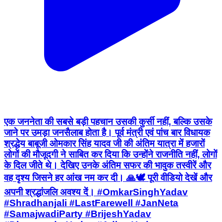
एक जननेता की सबसे बड़ी पहचान उसकी कुर्सी नहीं, बल्कि उसके
जाने पर उमड़ा जनसैलाब होता है। पूर्व मंत्री एवं पांच बार विधायक
श्रद्धेय बाबूजी ओमकार सिंह यादव जी की अंतिम यात्रा में हजारों
लोगों की मौजूदगी ने साबित कर दिया कि उन्होंने राजनीति नहीं, लोगों
के दिल जीते थे। देखिए उनके अंतिम सफर की भावुक तस्वीरें और
वह दृश्य जिसने हर आंख नम कर दी। 🙏🕊️ पूरी वीडियो देखें और
अपनी श्रद्धांजलि अवश्य दें। #OmkarSinghYadav
#Shradhanjali #LastFarewell #JanNeta
#SamajwadiParty #BrijeshYadav