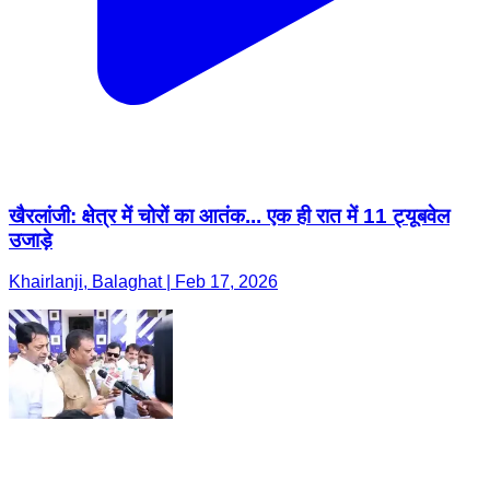
खैरलांजी: क्षेत्र में चोरों का आतंक... एक ही रात में 11 ट्यूबवेल
उजाड़े
Khairlanji, Balaghat | Feb 17, 2026