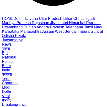
HOME
Delhi
Haryana
Uttar Pradesh
Bihar
Chhattisgarh
Madhya Pradesh
Rajasthan
Jharkhand
Himachal Pradesh
Uttarakhand
Punjab
Andhra Pradesh
Telangana
Tamil Nadu
Karnataka
Maharashtra
Assam
West Bengal
Tripura
Gujarat
Odisha
Kerala
Jansamasya
News
पुलिस
Bjp
National
Police
Bihar
India
कांग्रेस
भाजपा
Congress
Modi
Delhi
Viral
मारपीट
Breakingnews