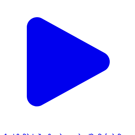
खैरलांजी: मिरेगांव में ‘श्री ग्रामेश्वर महादेव’ मंदिर निर्माण के लिए
भूमिपूजन संपन्न
Khairlanji, Balaghat | Feb 14, 2026