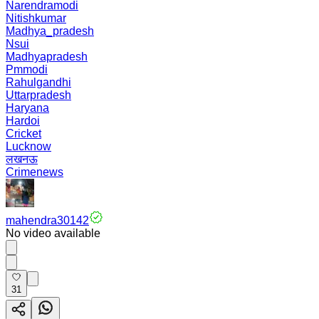
Narendramodi
Nitishkumar
Madhya_pradesh
Nsui
Madhyapradesh
Pmmodi
Rahulgandhi
Uttarpradesh
Haryana
Hardoi
Cricket
Lucknow
लखनऊ
Crimenews
mahendra30142
No video available
31