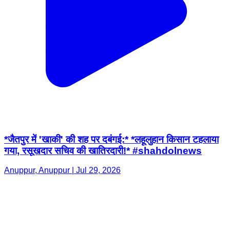
*जैतपुर में 'खाकी' की शह पर दबंगई:* *लहूलुहान किसान टहलाया
गया, रसूखदार सचिव की खातिरदारी!* #shahdolnews
Anuppur, Anuppur | Jul 29, 2026