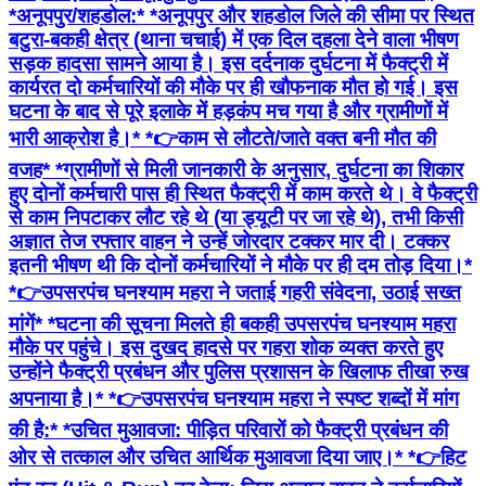
*अनूपपुर/शहडोल:* *अनूपपुर और शहडोल जिले की सीमा पर स्थित
बटुरा-बकही क्षेत्र (थाना चचाई) में एक दिल दहला देने वाला भीषण
सड़क हादसा सामने आया है। इस दर्दनाक दुर्घटना में फैक्ट्री में
कार्यरत दो कर्मचारियों की मौके पर ही खौफनाक मौत हो गई। इस
घटना के बाद से पूरे इलाके में हड़कंप मच गया है और ग्रामीणों में
भारी आक्रोश है।* *👉काम से लौटते/जाते वक्त बनी मौत की
वजह* *ग्रामीणों से मिली जानकारी के अनुसार, दुर्घटना का शिकार
हुए दोनों कर्मचारी पास ही स्थित फैक्ट्री में काम करते थे। वे फैक्ट्री
से काम निपटाकर लौट रहे थे (या ड्यूटी पर जा रहे थे), तभी किसी
अज्ञात तेज रफ्तार वाहन ने उन्हें जोरदार टक्कर मार दी। टक्कर
इतनी भीषण थी कि दोनों कर्मचारियों ने मौके पर ही दम तोड़ दिया।*
*👉उपसरपंच घनश्याम महरा ने जताई गहरी संवेदना, उठाई सख्त
मांगें* *घटना की सूचना मिलते ही बकही उपसरपंच घनश्याम महरा
मौके पर पहुंचे। इस दुखद हादसे पर गहरा शोक व्यक्त करते हुए
उन्होंने फैक्ट्री प्रबंधन और पुलिस प्रशासन के खिलाफ तीखा रुख
अपनाया है।* *👉उपसरपंच घनश्याम महरा ने स्पष्ट शब्दों में मांग
की है:* *उचित मुआवजा: पीड़ित परिवारों को फैक्ट्री प्रबंधन की
ओर से तत्काल और उचित आर्थिक मुआवजा दिया जाए।* *👉हिट