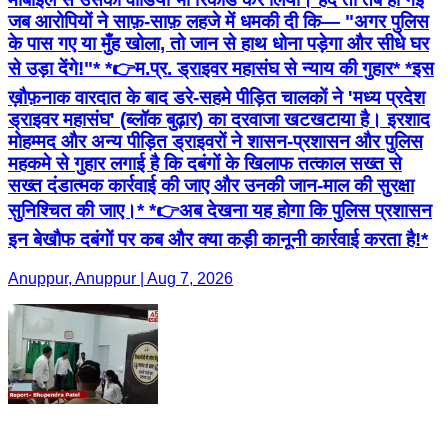
जब आरोपियों ने साफ़-साफ़ लहजे में धमकी दी कि— "अगर पुलिस
के पास गए या मुँह खोला, तो जान से हाथ धोना पड़ेगा और सीधे घर
से उड़ा देंगे!"* *👉म.प्र. ड्राइवर महासंघ से न्याय की गुहार* *इस
ख़ौफ़नाक वारदात के बाद डरे-सहमे पीड़ित चालकों ने 'मध्य प्रदेश
ड्राइवर महासंघ' (ब्लॉक बुढ़ार) का दरवाजा खटखटाया है। इरशाद
मोहम्मद और अन्य पीड़ित ड्राइवरों ने शासन-प्रशासन और पुलिस
महकमे से गुहार लगाई है कि दबंगों के खिलाफ तत्काल सख्त से
सख्त दंडात्मक कार्रवाई की जाए और उनकी जान-माल की सुरक्षा
सुनिश्चित की जाए।* *👉अब देखना यह होगा कि पुलिस प्रशासन
इन बेखौफ दबंगों पर कब और क्या कड़ी कानूनी कार्रवाई करता है!*
Anuppur, Anuppur | Aug 7, 2026