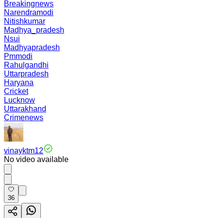
Breakingnews
Narendramodi
Nitishkumar
Madhya_pradesh
Nsui
Madhyapradesh
Pmmodi
Rahulgandhi
Uttarpradesh
Haryana
Cricket
Lucknow
Uttarakhand
Crimenews
vinayktm12
No video available
36