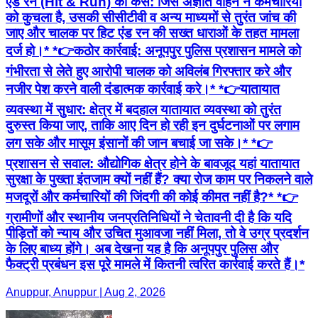
एंड रन (Hit & Run) का केस: जिस अज्ञात वाहन ने कर्मचारियों
को कुचला है, उसकी सीसीटीवी व अन्य माध्यमों से तुरंत जांच की
जाए और चालक पर हिट एंड रन की सख्त धाराओं के तहत मामला
दर्ज हो।* *👉कठोर कार्रवाई: अनूपपुर पुलिस प्रशासन मामले को
गंभीरता से लेते हुए आरोपी चालक को अविलंब गिरफ्तार करे और
नजीर पेश करने वाली दंडात्मक कार्रवाई करे।* *👉यातायात
व्यवस्था में सुधार: क्षेत्र में बदहाल यातायात व्यवस्था को तुरंत
दुरुस्त किया जाए, ताकि आए दिन हो रही इन दुर्घटनाओं पर लगाम
लग सके और मासूम इंसानों की जान बचाई जा सके।* *👉
प्रशासन से सवाल: औद्योगिक क्षेत्र होने के बावजूद यहां यातायात
सुरक्षा के पुख्ता इंतजाम क्यों नहीं हैं? क्या रोज काम पर निकलने वाले
मजदूरों और कर्मचारियों की जिंदगी की कोई कीमत नहीं है?* *👉
ग्रामीणों और स्थानीय जनप्रतिनिधियों ने चेतावनी दी है कि यदि
पीड़ितों को न्याय और उचित मुआवजा नहीं मिला, तो वे उग्र प्रदर्शन
के लिए बाध्य होंगे। अब देखना यह है कि अनूपपुर पुलिस और
फैक्ट्री प्रबंधन इस पूरे मामले में कितनी त्वरित कार्रवाई करते हैं।*
Anuppur, Anuppur | Aug 2, 2026