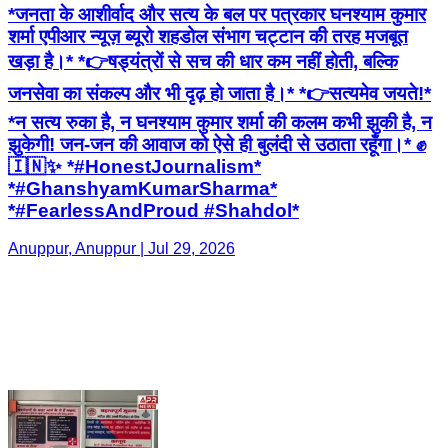
*जनता के आशीर्वाद और सत्य के बल पर पत्रकार घनश्याम कुमार
शर्मा एपीआर न्यूज़ ब्यूरो शहडोल संभाग चट्टान की तरह मजबूत
खड़ा है।* *👉षड्यंत्रों से सच की धार कम नहीं होती, बल्कि
जनसेवा का संकल्प और भी दृढ़ हो जाता है।* *👉सत्यमेव जयते!*
*न सत्य रुका है, न घनश्याम कुमार शर्मा की कलम कभी झुकी है, न
झुकेगी! जन-जन की आवाज को ऐसे ही बुलंदी से उठाता रहूँगा।* ✊
🇮🇳✨ *#HonestJournalism*
*#GhanshyamKumarSharma*
*#FearlessAndProud #Shahdol*
Anuppur, Anuppur | Jul 29, 2026