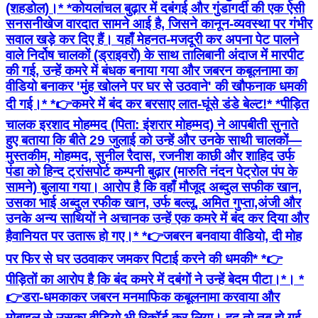
(शहडोल)।* *कोयलांचल बुढ़ार में दबंगई और गुंडागर्दी की एक ऐसी
सनसनीखेज वारदात सामने आई है, जिसने कानून-व्यवस्था पर गंभीर
सवाल खड़े कर दिए हैं। यहाँ मेहनत-मजदूरी कर अपना पेट पालने
वाले निर्दोष चालकों (ड्राइवरों) के साथ तालिबानी अंदाज में मारपीट
की गई, उन्हें कमरे में बंधक बनाया गया और जबरन कबूलनामा का
वीडियो बनाकर 'मुंह खोलने पर घर से उठवाने' की खौफनाक धमकी
दी गई।* *👉कमरे में बंद कर बरसाए लात-घूंसे डंडे बेल्ट!* *पीड़ित
चालक इरशाद मोहम्मद (पिता: इंशरार मोहम्मद) ने आपबीती सुनाते
हुए बताया कि बीते 29 जुलाई को उन्हें और उनके साथी चालकों—
मुस्तकीम, मोहम्मद, सुनील रैदास, रजनीश काछी और शाहिद उर्फ
पंडा को हिन्द ट्रांसपोर्ट कम्पनी बुढ़ार (मारुति नंदन पेट्रोल पंप के
सामने) बुलाया गया। आरोप है कि वहाँ मौजूद अब्दुल सफीक खान,
उसका भाई अब्दुल रफीक खान, उर्फ बल्लू, अमित गुप्ता,अंजी और
उनके अन्य साथियों ने अचानक उन्हें एक कमरे में बंद कर दिया और
हैवानियत पर उतारू हो गए।* *👉जबरन बनवाया वीडियो, दी मोह
पर फिर से घर उठवाकर जमकर पिटाई करने की धमकी* *👉
पीड़ितों का आरोप है कि बंद कमरे में दबंगों ने उन्हें बेदम पीटा।*। *
👉डरा-धमकाकर जबरन मनमाफिक कबूलनामा करवाया और
मोबाइल से उसका वीडियो भी रिकॉर्ड कर लिया। हद तो तब हो गई