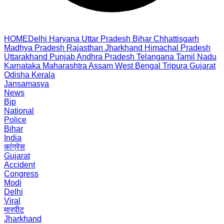
HOME
Delhi
Haryana
Uttar Pradesh
Bihar
Chhattisgarh
Madhya Pradesh
Rajasthan
Jharkhand
Himachal Pradesh
Uttarakhand
Punjab
Andhra Pradesh
Telangana
Tamil Nadu
Karnataka
Maharashtra
Assam
West Bengal
Tripura
Gujarat
Odisha
Kerala
Jansamasya
News
Bjp
National
Police
Bihar
India
कांग्रेस
Gujarat
Accident
Congress
Modi
Delhi
Viral
मारपीट
Jharkhand