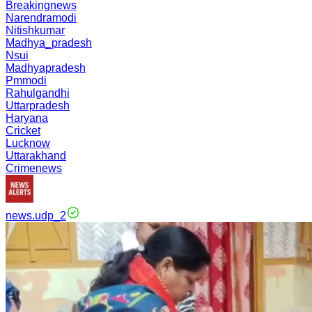
Breakingnews
Narendramodi
Nitishkumar
Madhya_pradesh
Nsui
Madhyapradesh
Pmmodi
Rahulgandhi
Uttarpradesh
Haryana
Cricket
Lucknow
Uttarakhand
Crimenews
news.udp_2