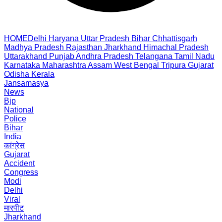
HOME
Delhi
Haryana
Uttar Pradesh
Bihar
Chhattisgarh
Madhya Pradesh
Rajasthan
Jharkhand
Himachal Pradesh
Uttarakhand
Punjab
Andhra Pradesh
Telangana
Tamil Nadu
Karnataka
Maharashtra
Assam
West Bengal
Tripura
Gujarat
Odisha
Kerala
Jansamasya
News
Bjp
National
Police
Bihar
India
कांग्रेस
Gujarat
Accident
Congress
Modi
Delhi
Viral
मारपीट
Jharkhand