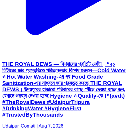
THE ROYAL DEWS — বিশ্বাসের প্রতিটি ফোঁটা। “২০
লিটারের জার প্রস্তুতিতে পরিচ্ছন্নতার বিশেষ গুরুত্ব—Cold Water
ও Hot Water Washing-এর পর Food Grade
Sanitization-এর মাধ্যমে জার প্রস্তুত করছে THE ROYAL
DEWS। উদয়পুরের হাজারো পরিবারের কাছে পৌঁছে দেওয়া হচ্ছে জল,
যেখানে গুরুত্ব দেওয়া হচ্ছে Hygiene ও Quality-কে।”(avdt)
#TheRoyalDews #UdaipurTripura
#DrinkingWater #HygieneFirst
#TrustedByThousands
Udaipur, Gomati | Aug 7, 2026