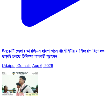
ঊনকোটি জেলার আরজিএম হাসপাতালে থার্মোমিটার ও শিশুরোগ বিশেষজ্ঞ
ছাড়াই চলছে চিকিৎসা নামধারী প্রহসন
Udaipur, Gomati | Aug 6, 2026