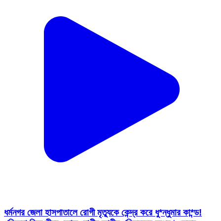
ধর্মনগর জেলা হাসপাতালে রোগী মৃত্যুকে কেন্দ্র করে ধু*ন্ধুমার কা*ন্ড!