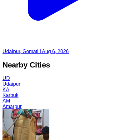
Udaipur, Gomati | Aug 6, 2026
Nearby Cities
UD
Udaipur
KA
Karbuk
AM
Amarpur