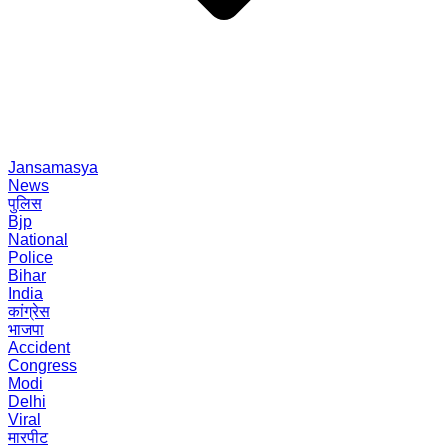
Jansamasya
News
पुलिस
Bjp
National
Police
Bihar
India
कांग्रेस
भाजपा
Accident
Congress
Modi
Delhi
Viral
मारपीट