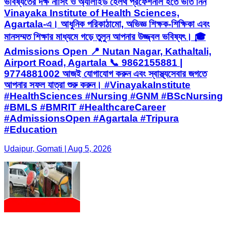
ভবিষ্যতের দক্ষ নার্সিং ও অ্যালাইড হেলথ প্রফেশনাল হতে ভর্তি নিন
Vinayaka Institute of Health Sciences,
Agartala-এ। আধুনিক পরিকাঠামো, অভিজ্ঞ শিক্ষক-শিক্ষিকা এবং
মানসম্মত শিক্ষার মাধ্যমে গড়ে তুলুন আপনার উজ্জ্বল ভবিষ্যৎ। 🎓
Admissions Open 📍 Nutan Nagar, Kathaltali,
Airport Road, Agartala 📞 9862155881 |
9774881002 আজই যোগাযোগ করুন এবং স্বাস্থ্যসেবার জগতে
আপনার সফল যাত্রা শুরু করুন। #VinayakaInstitute
#HealthSciences #Nursing #GNM #BScNursing
#BMLS #BMRIT #HealthcareCareer
#AdmissionsOpen #Agartala #Tripura
#Education
Udaipur, Gomati | Aug 5, 2026