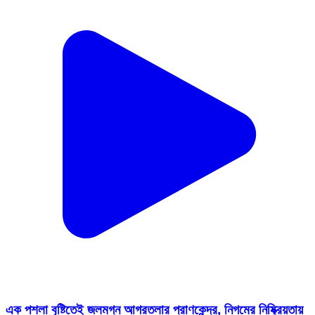
এক পশলা বৃষ্টিতেই জলমগ্ন আগরতলার প্রাণকেন্দ্র, নিগমের নিষ্ক্রিয়তায়