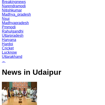
Breakingnews
Narendramodi
Nitishkumar
Madhya_pradesh
Nsui
Madhyapradesh
Pmmodi
Rahulgandhi
Uttarpradesh
Haryana
Hardoi
Cricket
Lucknow
Uttarakhand
←
News in Udaipur