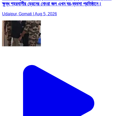
ক্ষুব্ধ শহরবাসীর ড্রেনের নোংরা জল এখন ঘর-ব্যবসা প্রতিষ্ঠানে।
Udaipur, Gomati | Aug 5, 2026