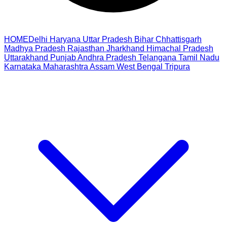
HOME
Delhi
Haryana
Uttar Pradesh
Bihar
Chhattisgarh
Madhya Pradesh
Rajasthan
Jharkhand
Himachal Pradesh
Uttarakhand
Punjab
Andhra Pradesh
Telangana
Tamil Nadu
Karnataka
Maharashtra
Assam
West Bengal
Tripura