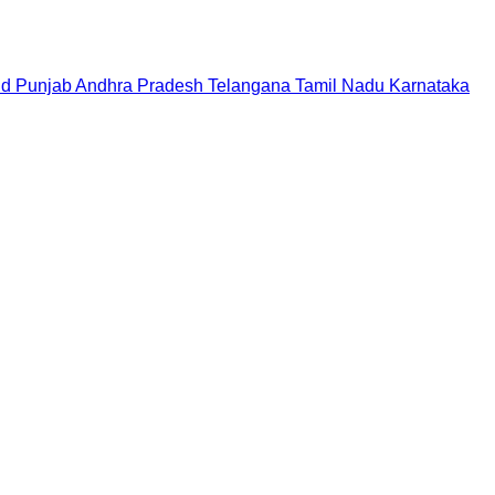
nd
Punjab
Andhra Pradesh
Telangana
Tamil Nadu
Karnataka