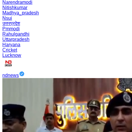
Narendramodi
Nitishkumar
Madhya_pradesh
Nsui
उत्तरप्रदेश
Pmmodi
Rahulgandhi
Uttarpradesh
Haryana
Cricket
Lucknow
ndnews