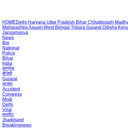
HOME
Delhi
Haryana
Uttar Pradesh
Bihar
Chhattisgarh
Madhy
Maharashtra
Assam
West Bengal
Tripura
Gujarat
Odisha
Kera
Jansamasya
News
Bjp
National
Police
Bihar
India
कांग्रेस
बीजेपी
Gujarat
भाजपा
Accident
Congress
Modi
Delhi
Viral
मारपीट
Jharkhand
Breakingnews