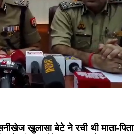
नीखेज खुलासा बेटे ने रची थी माता-पित