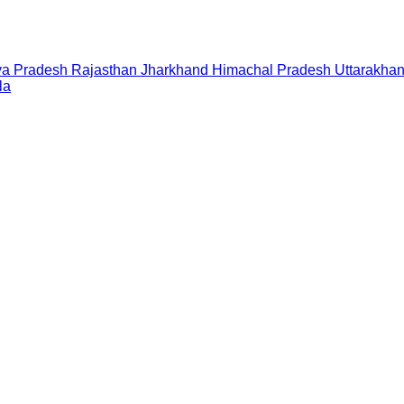
a Pradesh
Rajasthan
Jharkhand
Himachal Pradesh
Uttarakha
la