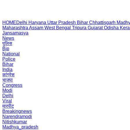
HOME
Delhi
Haryana
Uttar Pradesh
Bihar
Chhattisgarh
Madhy
Maharashtra
Assam
West Bengal
Tripura
Gujarat
Odisha
Kera
Jansamasya
News
पुलिस
Bjp
National
Police
Bihar
India
कांग्रेस
भाजपा
Congress
Modi
Delhi
Viral
मारपीट
Breakingnews
Narendramodi
Nitishkumar
Madhya_pradesh