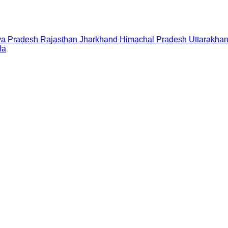
a Pradesh
Rajasthan
Jharkhand
Himachal Pradesh
Uttarakha
la