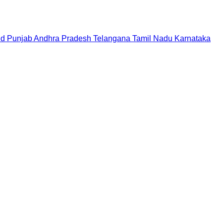
nd
Punjab
Andhra Pradesh
Telangana
Tamil Nadu
Karnataka