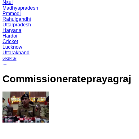
Nsui
Madhyapradesh
Pmmodi
Rahulgandhi
Uttarpradesh
Haryana
Hardoi
Cricket
Lucknow
Uttarakhand
लखनऊ
←
Commissionerateprayagraj