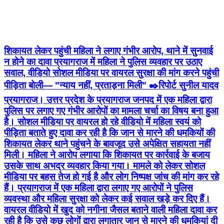
न होने का दावा प्रयागराज में महिला ने पुलिस व्यवहार पर उठाए
सवाल, वीडियो सोशल मीडिया पर वायरल सुरक्षा की मांग करने पहुंची
पीड़िता बोली— "न्याय नहीं, प्रताड़ना मिली" ✒️रिपोर्ट सुनील यादव
प्रयागराज। उत्तर प्रदेश के प्रयागराज जनपद में एक महिला द्वारा
पुलिस पर लगाए गए गंभीर आरोपों का मामला चर्चा का विषय बना हुआ
है। सोशल मीडिया पर वायरल हो रहे वीडियो में महिला स्वयं को
पीड़िता बताते हुए दावा कर रही है कि जान से मारने की धमकियों की
शिकायत लेकर थाने पहुंचने के बावजूद उसे अपेक्षित सहायता नहीं
मिली। महिला ने आरोप लगाया कि शिकायत पर कार्रवाई के बजाय
उसके साथ अभद्र व्यवहार किया गया। मामले को लेकर सोशल
मीडिया पर बहस तेज हो गई है और लोग निष्पक्ष जांच की मांग कर रहे
हैं। प्रयागराज में एक महिला द्वारा लगाए गए आरोपों ने पुलिस
व्यवस्था और महिला सुरक्षा को लेकर कई सवाल खड़े कर दिए हैं।
वायरल वीडियो में खुद को नगीना जैसल बताने वाली महिला दावा कर
रही है कि उसे कुछ लोगों द्वारा लगातार जान से मारने की धमकियां दी
जा रही हैं। महिला के अनुसार वह सुरक्षा और न्याय की उम्मीद लेकर
थाने पहुंची थी। महिला का आरोप है कि सौरभ यादव और उसके
पिता द्वारा उसे लगातार धमकाया जा रहा है। इस संबंध में शिकायत
दर्ज कराने के लिए वह पुलिस के पास पहुंची, लेकिन वहां उसे न्याय
मिलने के बजाय परेशानियों का सामना करना पड़ा। सोशल मीडिया