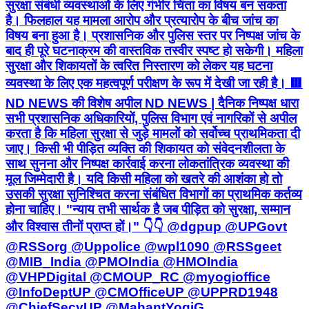
व्यवस्था के लिए एक महत्वपूर्ण परीक्षण के रूप में देखी जा रही है। 🟥
ND NEWS की विशेष अपील ND NEWS | दैनिक निष्पक्ष धारा
सभी प्रशासनिक अधिकारियों, पुलिस विभाग एवं नागरिकों से अपील
करता है कि महिला सुरक्षा से जुड़े मामलों को सर्वोच्च प्राथमिकता दी
जाए। किसी भी पीड़ित व्यक्ति की शिकायत को संवेदनशीलता के
साथ सुनना और निष्पक्ष कार्रवाई करना लोकतांत्रिक व्यवस्था की
मूल जिम्मेदारी है। यदि किसी महिला को खतरे की आशंका हो तो
उसकी सुरक्षा सुनिश्चित करना संबंधित विभागों का प्राथमिक कर्तव्य
होना चाहिए। "न्याय तभी सार्थक है जब पीड़ित को सुरक्षा, सम्मान
और विश्वास तीनों प्राप्त हों।" 👇👇 @dgpup @UPGovt
@RSSorg @Uppolice @wpl1090 @RSSgeet
@MIB_India @PMOIndia @HMOIndia
@VHPDigital @CMOUP_RC @myogioffice
@InfoDeptUP @CMOfficeUP @UPPRD1948
@ChiefSecyUP @MahantYogiG
@ChiefSecyUP @BajrangDalOrg
@myogiadityanath @112UttarPradesh
@UPPViralCheck @UpPolicemitra
@prayagraj_pol @ADGZonPrayagraj
@DM_PRAYAGRAJ @CommissionerPrg