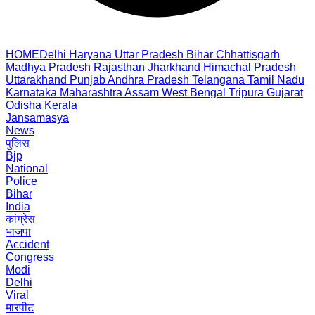
HOME
Delhi
Haryana
Uttar Pradesh
Bihar
Chhattisgarh
Madhya Pradesh
Rajasthan
Jharkhand
Himachal Pradesh
Uttarakhand
Punjab
Andhra Pradesh
Telangana
Tamil Nadu
Karnataka
Maharashtra
Assam
West Bengal
Tripura
Gujarat
Odisha
Kerala
Jansamasya
News
पुलिस
Bjp
National
Police
Bihar
India
कांग्रेस
भाजपा
Accident
Congress
Modi
Delhi
Viral
मारपीट