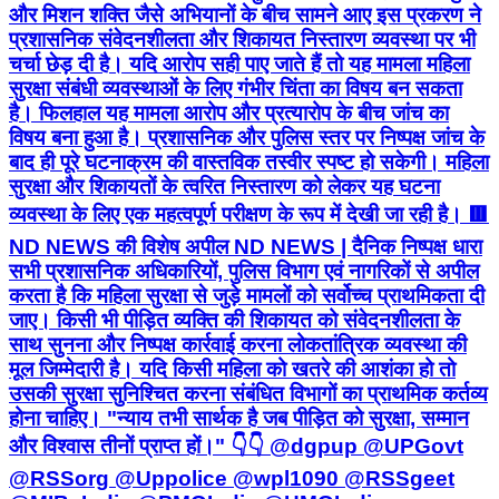
विषय बना हुआ है। प्रशासनिक और पुलिस स्तर पर निष्पक्ष जांच के
बाद ही पूरे घटनाक्रम की वास्तविक तस्वीर स्पष्ट हो सकेगी। महिला
सुरक्षा और शिकायतों के त्वरित निस्तारण को लेकर यह घटना
व्यवस्था के लिए एक महत्वपूर्ण परीक्षण के रूप में देखी जा रही है। 🟥
ND NEWS की विशेष अपील ND NEWS | दैनिक निष्पक्ष धारा
सभी प्रशासनिक अधिकारियों, पुलिस विभाग एवं नागरिकों से अपील
करता है कि महिला सुरक्षा से जुड़े मामलों को सर्वोच्च प्राथमिकता दी
जाए। किसी भी पीड़ित व्यक्ति की शिकायत को संवेदनशीलता के
साथ सुनना और निष्पक्ष कार्रवाई करना लोकतांत्रिक व्यवस्था की
मूल जिम्मेदारी है। यदि किसी महिला को खतरे की आशंका हो तो
उसकी सुरक्षा सुनिश्चित करना संबंधित विभागों का प्राथमिक कर्तव्य
होना चाहिए। "न्याय तभी सार्थक है जब पीड़ित को सुरक्षा, सम्मान
और विश्वास तीनों प्राप्त हों।" 👇👇 @dgpup @UPGovt
@RSSorg @Uppolice @wpl1090 @RSSgeet
@MIB_India @PMOIndia @HMOIndia
@VHPDigital @CMOUP_RC @myogioffice
@InfoDeptUP @CMOfficeUP @UPPRD1948
@ChiefSecyUP @MahantYogiG
@ChiefSecyUP @BajrangDalOrg
@myogiadityanath @112UttarPradesh