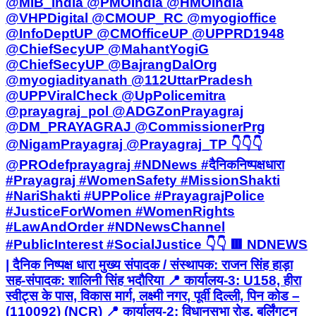
@UPPViralCheck @UpPolicemitra
@prayagraj_pol @ADGZonPrayagraj
@DM_PRAYAGRAJ @CommissionerPrg
@NigamPrayagraj @Prayagraj_TP 👇👇👇
@PROdefprayagraj #NDNews #दैनिकनिष्पक्षधारा
#Prayagraj #WomenSafety #MissionShakti
#NariShakti #UPPolice #PrayagrajPolice
#JusticeForWomen #WomenRights
#LawAndOrder #NDNewsChannel
#PublicInterest #SocialJustice 👇👇 🟥 NDNEWS
| दैनिक निष्पक्ष धारा मुख्य संपादक / संस्थापक: राजन सिंह हाड़ा
सह-संपादक: शालिनी सिंह भदौरिया 📍 कार्यालय-3: U158, हीरा
स्वीट्स के पास, विकास मार्ग, लक्ष्मी नगर, पूर्वी दिल्ली, पिन कोड –
(110092) (NCR) 📍 कार्यालय-2: विधानसभा रोड, बर्लिंगटन
चौराहा, लखनऊ (226001) (UP) 📍 कार्यालय-1: 1/1 अटल
बिहारी चौराहा, नियर बर्मा चौराहा, फतेहपुर (212601) (UP) 📞
मोबाइल: 9696119696
Fatehpur, Fatehpur | Jun 22, 2026