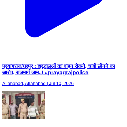
प्रयागराज/घूरपुर : श्रद्धालुओं का वाहन रोकने, चाबी छीनने का
आरोप, राजमार्ग जाम..! #prayagrajpolice
Allahabad, Allahabad | Jul 10, 2026