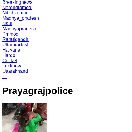
Breakingnews
Narendramodi
Nitishkumar
Madhya_pradesh
Nsui
Madhyapradesh
Pmmodi
Rahulgandhi
Uttarpradesh
Haryana
Hardoi
Cricket
Lucknow
Uttarakhand
←
Prayagrajpolice