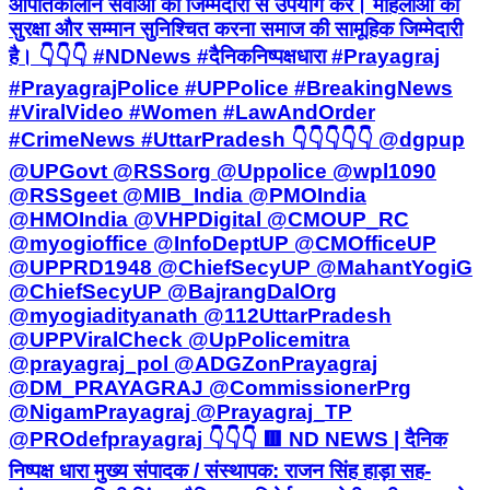
आपातकालीन सेवाओं का जिम्मेदारी से उपयोग करें। महिलाओं की
सुरक्षा और सम्मान सुनिश्चित करना समाज की सामूहिक जिम्मेदारी
है। 👇👇👇 #NDNews #दैनिकनिष्पक्षधारा #Prayagraj
#PrayagrajPolice #UPPolice #BreakingNews
#ViralVideo #Women #LawAndOrder
#CrimeNews #UttarPradesh 👇👇👇👇👇 @dgpup
@UPGovt @RSSorg @Uppolice @wpl1090
@RSSgeet @MIB_India @PMOIndia
@HMOIndia @VHPDigital @CMOUP_RC
@myogioffice @InfoDeptUP @CMOfficeUP
@UPPRD1948 @ChiefSecyUP @MahantYogiG
@ChiefSecyUP @BajrangDalOrg
@myogiadityanath @112UttarPradesh
@UPPViralCheck @UpPolicemitra
@prayagraj_pol @ADGZonPrayagraj
@DM_PRAYAGRAJ @CommissionerPrg
@NigamPrayagraj @Prayagraj_TP
@PROdefprayagraj 👇👇👇 🟥 ND NEWS | दैनिक
निष्पक्ष धारा मुख्य संपादक / संस्थापक: राजन सिंह हाड़ा सह-