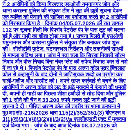
ने 2 आरोपियों को किया गिरफ्तार एसओजी यमुनानगर जोन और
थाना करछना पुलिस की संयुक्त टीम ने लूट की झूठी सूचना देकर
एक व्यक्ति को फंसाने की साजिश का पर्दाफाश करते हुए 2 आरोपियों
को गिरफ्तार किया है। दिनांक 04/05.07.2026 की रात डायल
112 पर सूचना मिली कि पिपरांव पेट्रोल पंप के पास लूट की घटना
हुई है और गाड़ी का शीशा तोड़ा गया है। सूचना मिलते ही एसओजी
यमुनानगर और करछना पुलिस ने संयुक्त टीम बनाकर जांच शुरू
की। सीसीटीवी फुटेज, घटनास्थल निरीक्षण और तकनीकी साक्ष्यों
से मामला संदिग्ध लगा। जांच में पता चला कि सिरसा निवासी सौरभ
निषाद और वीरू निषाद बिना नंबर प्लेट की सफेद स्विफ्ट कार से नशे
में जा रहे थे। पिपरांव पेट्रोल पंप के पास अरुण कोल पुत्र हिंचलाल
कोल से कहासुनी के बाद दोनों ने जातिसूचक शब्दों का प्रयोग कर
गाली-गलौज और मारपीट की। अपने ऊपर कार्रवाई से बचने के लिए
आरोपियों ने अरुण कोल को लूट के झूठे मुकदमे में फंसाने की धमकी
दी, अपनी ही गाड़ी का पिछला शीशा हथौड़ी से तोड़ दिया और पुलिस
को 1 सोने की चैन व 33,200 रुपये नकद लूटे जाने की झूठी
सूचना दे दी। पीड़ित अरुण कोल की तहरीर पर थाना करछना में
मु0अ0सं0-216/2026 धारा 115(2)/352/351(3) बीएनएस व
3(1)(द)/3(1)(ध)/3(2)(ii)/3(2)Va एससी/एसटी एक्ट में मुकदमा
दर्ज किया गया। जांच के बाद आज दिनांक 08.07.2026 को