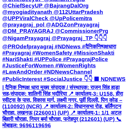
@NigamPrayagraj @Prayagraj_TP 👇👇👇
@PROdefprayagraj #NDNews #दैनिकनिष्पक्षधारा
#Prayagraj #WomenSafety #MissionShakti
#NariShakti #UPPolice #PrayagrajPolice
#JusticeForWomen #WomenRights
#LawAndOrder #NDNewsChannel
#PublicInterest #SocialJustice 👇👇 🟥 NDNEWS
| दैनिक निष्पक्ष धारा मुख्य संपादक / संस्थापक: राजन सिंह हाड़ा
सह-संपादक: शालिनी सिंह भदौरिया 📍 कार्यालय-3: U158, हीरा
स्वीट्स के पास, विकास मार्ग, लक्ष्मी नगर, पूर्वी दिल्ली, पिन कोड –
(110092) (NCR) 📍 कार्यालय-2: विधानसभा रोड, बर्लिंगटन
चौराहा, लखनऊ (226001) (UP) 📍 कार्यालय-1: 1/1 अटल
बिहारी चौराहा, नियर बर्मा चौराहा, फतेहपुर (212601) (UP) 📞
मोबाइल: 9696119696
Fatehpur, Fatehpur | Jun 22, 2026