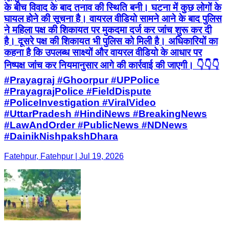
के बीच विवाद के बाद तनाव की स्थिति बनी। घटना में कुछ लोगों के
घायल होने की सूचना है। वायरल वीडियो सामने आने के बाद पुलिस
ने महिला पक्ष की शिकायत पर मुकदमा दर्ज कर जांच शुरू कर दी
है। दूसरे पक्ष की शिकायत भी पुलिस को मिली है। अधिकारियों का
कहना है कि उपलब्ध साक्ष्यों और वायरल वीडियो के आधार पर
निष्पक्ष जांच कर नियमानुसार आगे की कार्रवाई की जाएगी। 👇👇👇
#Prayagraj #Ghoorpur #UPPolice
#PrayagrajPolice #FieldDispute
#PoliceInvestigation #ViralVideo
#UttarPradesh #HindiNews #BreakingNews
#LawAndOrder #PublicNews #NDNews
#DainikNishpakshDhara
Fatehpur, Fatehpur | Jul 19, 2026