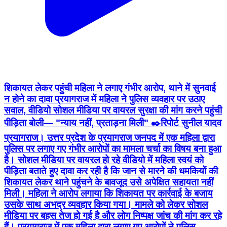
शिकायत लेकर पहुंची महिला ने लगाए गंभीर आरोप, थाने में सुनवाई
न होने का दावा प्रयागराज में महिला ने पुलिस व्यवहार पर उठाए
सवाल, वीडियो सोशल मीडिया पर वायरल सुरक्षा की मांग करने पहुंची
पीड़िता बोली— "न्याय नहीं, प्रताड़ना मिली" ✒️रिपोर्ट सुनील यादव
प्रयागराज। उत्तर प्रदेश के प्रयागराज जनपद में एक महिला द्वारा
पुलिस पर लगाए गए गंभीर आरोपों का मामला चर्चा का विषय बना हुआ
है। सोशल मीडिया पर वायरल हो रहे वीडियो में महिला स्वयं को
पीड़िता बताते हुए दावा कर रही है कि जान से मारने की धमकियों की
शिकायत लेकर थाने पहुंचने के बावजूद उसे अपेक्षित सहायता नहीं
मिली। महिला ने आरोप लगाया कि शिकायत पर कार्रवाई के बजाय
उसके साथ अभद्र व्यवहार किया गया। मामले को लेकर सोशल
मीडिया पर बहस तेज हो गई है और लोग निष्पक्ष जांच की मांग कर रहे
हैं। प्रयागराज में एक महिला द्वारा लगाए गए आरोपों ने पुलिस
व्यवस्था और महिला सुरक्षा को लेकर कई सवाल खड़े कर दिए हैं।
वायरल वीडियो में खुद को नगीना जैसल बताने वाली महिला दावा कर
रही है कि उसे कुछ लोगों द्वारा लगातार जान से मारने की धमकियां दी
जा रही हैं। महिला के अनुसार वह सुरक्षा और न्याय की उम्मीद लेकर
थाने पहुंची थी। महिला का आरोप है कि सौरभ यादव और उसके