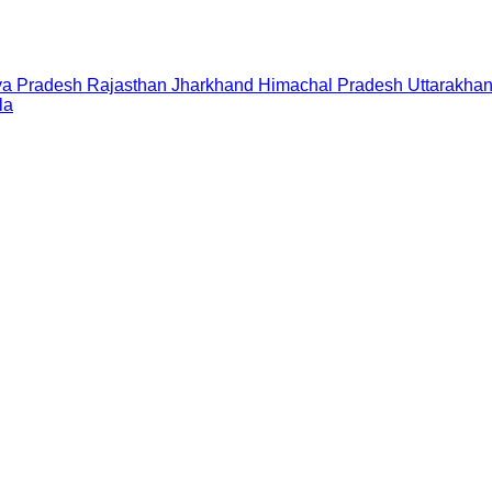
a Pradesh
Rajasthan
Jharkhand
Himachal Pradesh
Uttarakha
la