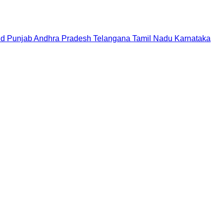
nd
Punjab
Andhra Pradesh
Telangana
Tamil Nadu
Karnataka