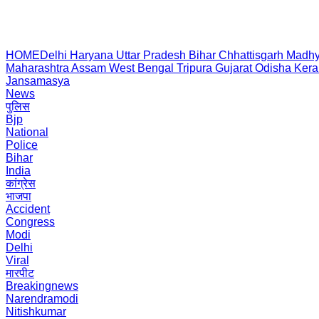
HOME
Delhi
Haryana
Uttar Pradesh
Bihar
Chhattisgarh
Madhy
Maharashtra
Assam
West Bengal
Tripura
Gujarat
Odisha
Kera
Jansamasya
News
पुलिस
Bjp
National
Police
Bihar
India
कांग्रेस
भाजपा
Accident
Congress
Modi
Delhi
Viral
मारपीट
Breakingnews
Narendramodi
Nitishkumar