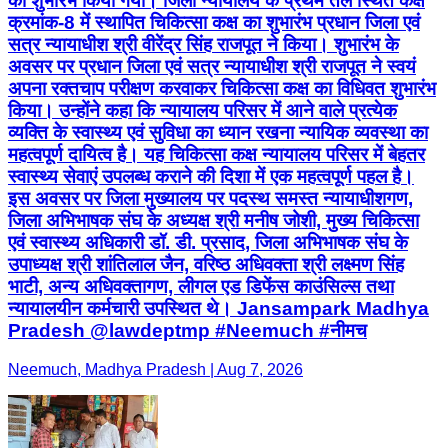
का शुभारंभ किया गया। जिला न्यायालय के प्रथम तल स्थित कक्ष
क्रमांक-8 में स्थापित चिकित्सा कक्ष का शुभारंभ प्रधान जिला एवं
सत्र न्यायाधीश श्री वीरेंद्र सिंह राजपूत ने किया। शुभारंभ के
अवसर पर प्रधान जिला एवं सत्र न्यायाधीश श्री राजपूत ने स्वयं
अपना रक्तचाप परीक्षण करवाकर चिकित्सा कक्ष का विधिवत शुभारंभ
किया। उन्होंने कहा कि न्यायालय परिसर में आने वाले प्रत्येक
व्यक्ति के स्वास्थ्य एवं सुविधा का ध्यान रखना न्यायिक व्यवस्था का
महत्वपूर्ण दायित्व है। यह चिकित्सा कक्ष न्यायालय परिसर में बेहतर
स्वास्थ्य सेवाएं उपलब्ध कराने की दिशा में एक महत्वपूर्ण पहल है।
इस अवसर पर जिला मुख्यालय पर पदस्थ समस्त न्यायाधीशगण,
जिला अभिभाषक संघ के अध्यक्ष श्री मनीष जोशी, मुख्य चिकित्सा
एवं स्वास्थ्य अधिकारी डॉ. डी. प्रसाद, जिला अभिभाषक संघ के
उपाध्यक्ष श्री शांतिलाल जैन, वरिष्ठ अधिवक्ता श्री लक्ष्मण सिंह
भाटी, अन्य अधिवक्तागण, लीगल एड डिफेंस काउंसिल्स तथा
न्यायालयीन कर्मचारी उपस्थित थे। Jansampark Madhya
Pradesh @lawdeptmp #Neemuch #नीमच
Neemuch, Madhya Pradesh | Aug 7, 2026