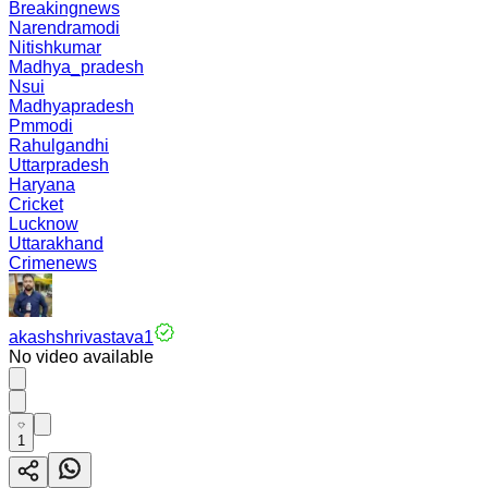
Breakingnews
Narendramodi
Nitishkumar
Madhya_pradesh
Nsui
Madhyapradesh
Pmmodi
Rahulgandhi
Uttarpradesh
Haryana
Cricket
Lucknow
Uttarakhand
Crimenews
akashshrivastava1
No video available
1