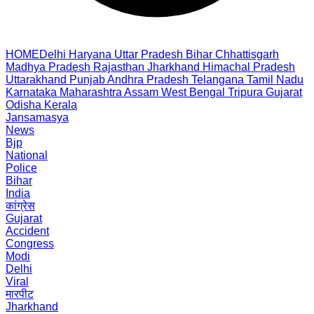
HOME
Delhi
Haryana
Uttar Pradesh
Bihar
Chhattisgarh
Madhya Pradesh
Rajasthan
Jharkhand
Himachal Pradesh
Uttarakhand
Punjab
Andhra Pradesh
Telangana
Tamil Nadu
Karnataka
Maharashtra
Assam
West Bengal
Tripura
Gujarat
Odisha
Kerala
Jansamasya
News
Bjp
National
Police
Bihar
India
कांग्रेस
Gujarat
Accident
Congress
Modi
Delhi
Viral
मारपीट
Jharkhand