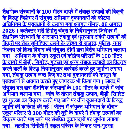
शैक्षणिक संस्थानों के 100 मीटर दायरे में तंबाकू उत्पादों की बिक्री
के विरुद्ध जिलेभर में संयुक्त अभियान दुकानदारों को कोटपा
अधिनियम के प्रावधानों से कराया गया अवगत नीमच, 06 अगस्त
2026। कलेक्टर श्री हिमांशु चंद्रा के निर्देशानुसार जिलेभर में
शैक्षणिक संस्थानों के आसपास तंबाकू एवं धूम्रपान संबंधी उत्पादों की
बिक्री पर रोक सुनिश्चित करने के उद्देश्य से राजस्व, पुलिस, नगर
निकाय एवं शिक्षा विभाग की संयुक्त टीमों द्वारा विशेष अभियान चलाया
गया। अभियान के दौरान स्कूल एवं कॉलेज परिसरों के 100 मीटर
के दायरे में बीड़ी, सिगरेट, गुटखा एवं अन्य तंबाकू उत्पादों का विक्रय
करने वालों के विरुद्ध नियमानुसार कार्रवाई करते हुए जुर्माना लगाया
गया, तंबाकू उत्पाद जब्त किए गए तथा दुकानदारों को कानून के
प्रावधानों से अवगत कराते हुए जागरूक भी किया गया। जावद में
संयुक्त दल द्वारा शैक्षणिक संस्थानों के 100 मीटर के दायरे में जांच
अभियान चलाया गया। जांच के दौरान तंबाकू उत्पाद, बीड़ी, सिगरेट
एवं गुटखा का विक्रय करते पाए जाने पर तीन दुकानदारों के विरुद्ध
जुर्माने की कार्रवाई की गई। जीरन में संयुक्त अभियान के दौरान
स्कूल परिसर से 100 मीटर की दूरी के दायरे में तंबाकू उत्पादों का
विक्रय करते पाए जाने पर संबंधित दुकानदारों पर जुर्माना लगाया
गया। तहसील सिंगोली में स्कूल परिसर के निकट पान-गुटखा