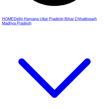
HOME
Delhi
Haryana
Uttar Pradesh
Bihar
Chhattisgarh
Madhya Pradesh