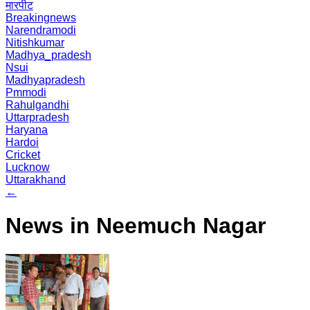
मारपीट
Breakingnews
Narendramodi
Nitishkumar
Madhya_pradesh
Nsui
Madhyapradesh
Pmmodi
Rahulgandhi
Uttarpradesh
Haryana
Hardoi
Cricket
Lucknow
Uttarakhand
←
News in Neemuch Nagar