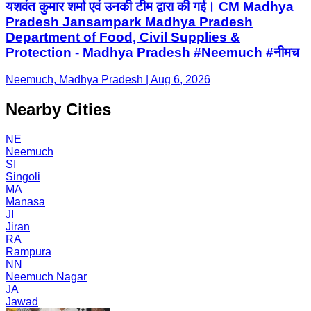
यशवंत कुमार शर्मा एवं उनकी टीम द्वारा की गई। CM Madhya
Pradesh Jansampark Madhya Pradesh
Department of Food, Civil Supplies &
Protection - Madhya Pradesh #Neemuch #नीमच
Neemuch, Madhya Pradesh | Aug 6, 2026
Nearby Cities
NE
Neemuch
SI
Singoli
MA
Manasa
JI
Jiran
RA
Rampura
NN
Neemuch Nagar
JA
Jawad