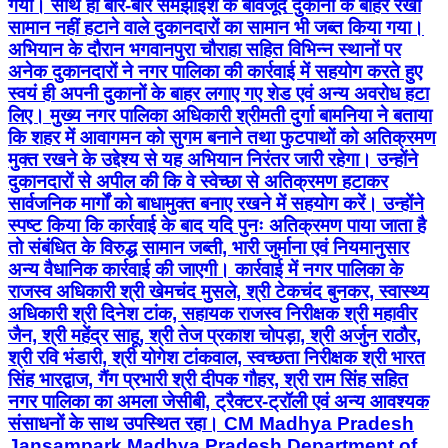
गया। साथ ही बार-बार समझाइश के बावजूद दुकानों के बाहर रखा
सामान नहीं हटाने वाले दुकानदारों का सामान भी जब्त किया गया।
अभियान के दौरान भगवानपुरा चौराहा सहित विभिन्न स्थानों पर
अनेक दुकानदारों ने नगर पालिका की कार्रवाई में सहयोग करते हुए
स्वयं ही अपनी दुकानों के बाहर लगाए गए शेड एवं अन्य अवरोध हटा
लिए। मुख्य नगर पालिका अधिकारी श्रीमती दुर्गा बामनिया ने बताया
कि शहर में आवागमन को सुगम बनाने तथा फुटपाथों को अतिक्रमण
मुक्त रखने के उद्देश्य से यह अभियान निरंतर जारी रहेगा। उन्होंने
दुकानदारों से अपील की कि वे स्वेच्छा से अतिक्रमण हटाकर
सार्वजनिक मार्गों को बाधामुक्त बनाए रखने में सहयोग करें। उन्होंने
स्पष्ट किया कि कार्रवाई के बाद यदि पुनः अतिक्रमण पाया जाता है
तो संबंधित के विरुद्ध सामान जब्ती, भारी जुर्माना एवं नियमानुसार
अन्य वैधानिक कार्रवाई की जाएगी। कार्रवाई में नगर पालिका के
राजस्व अधिकारी श्री खेमचंद मुसले, श्री टेकचंद बुनकर, स्वास्थ्य
अधिकारी श्री दिनेश टांक, सहायक राजस्व निरीक्षक श्री महावीर
जैन, श्री महेंद्र साहू, श्री तेज प्रकाश चोपड़ा, श्री अर्जुन राठौर,
श्री रवि भंडारी, श्री योगेश टांकवाल, स्वच्छता निरीक्षक श्री भारत
सिंह भारद्वाज, गैंग प्रभारी श्री दीपक गौहर, श्री राम सिंह सहित
नगर पालिका का अमला जेसीबी, ट्रैक्टर-ट्रॉली एवं अन्य आवश्यक
संसाधनों के साथ उपस्थित रहा। CM Madhya Pradesh
Jansampark Madhya Pradesh Department of