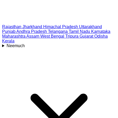
Rajasthan
Jharkhand
Himachal Pradesh
Uttarakhand
Punjab
Andhra Pradesh
Telangana
Tamil Nadu
Karnataka
Maharashtra
Assam
West Bengal
Tripura
Gujarat
Odisha
Kerala
Neemuch