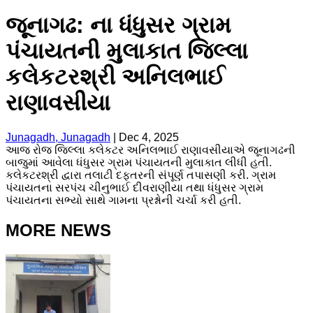
જૂનાગઢ: ના ધંધુસર ગ્રામ
પંચાયતની મુલાકાત જિલ્લા
કલેકટરશ્રી અનિલભાઈ
રાણાવસીયા
Junagadh, Junagadh
|
Dec 4, 2025
આજ રોજ જિલ્લા કલેકટર અનિલભાઈ રાણાવસીયાએ જૂનાગઢની
બાજુમાં આવેલા ધંધુસર ગ્રામ પંચાયતની મુલાકાત લીધી હતી.
કલેકટરશ્રી દ્વારા તલાટી દફતરની સંપૂર્ણ તપાસણી કરી. ગ્રામ
પંચાયતના સરપંચ ચીનુભાઈ દીવરાણીયા તથા ધંધુસર ગ્રામ
પંચાયતના સભ્યો સાથે ગામના પ્રશ્નોની ચર્ચા કરી હતી.
MORE NEWS