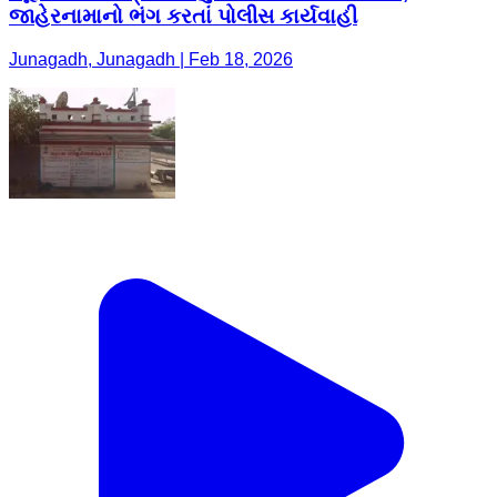
જાહેરનામાનો ભંગ કરતાં પોલીસ કાર્યવાહી
Junagadh, Junagadh | Feb 18, 2026