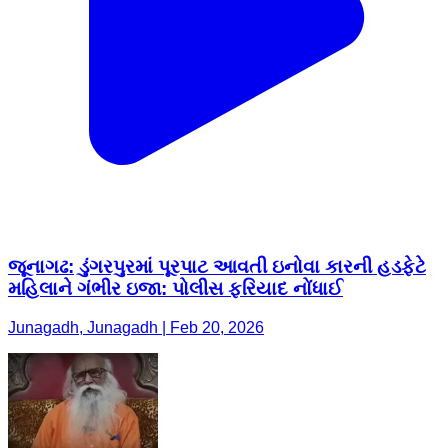
જૂનાગઢ: ડુંગરપુરમાં પૂરપાટ આવતી ઇનોવા કારની હડફેટે
મહિલાને ગંભીર ઇજા: પોલીસ ફરિયાદ નોંધાઈ
Junagadh, Junagadh | Feb 20, 2026