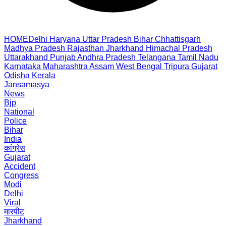
HOME
Delhi
Haryana
Uttar Pradesh
Bihar
Chhattisgarh
Madhya Pradesh
Rajasthan
Jharkhand
Himachal Pradesh
Uttarakhand
Punjab
Andhra Pradesh
Telangana
Tamil Nadu
Karnataka
Maharashtra
Assam
West Bengal
Tripura
Gujarat
Odisha
Kerala
Jansamasya
News
Bjp
National
Police
Bihar
India
कांग्रेस
Gujarat
Accident
Congress
Modi
Delhi
Viral
मारपीट
Jharkhand