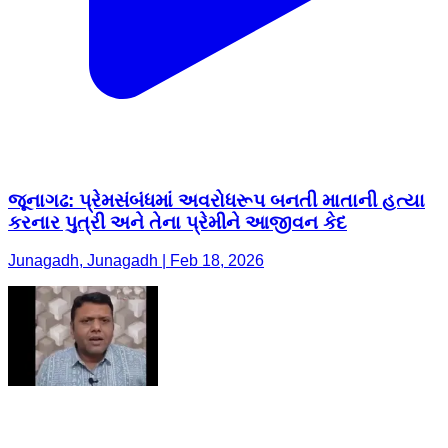
જૂનાગઢ: પ્રેમસંબંધમાં અવરોધરૂપ બનતી માતાની હત્યા
કરનાર પુત્રી અને તેના પ્રેમીને આજીવન કેદ
Junagadh, Junagadh | Feb 18, 2026