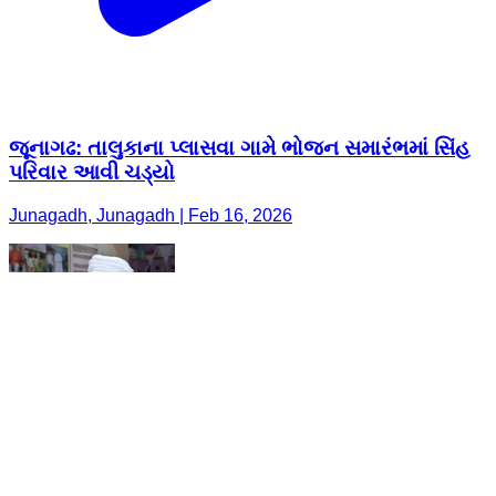
જૂનાગઢ: તાલુકાના પ્લાસવા ગામે ભોજન સમારંભમાં સિંહ
પરિવાર આવી ચડ્યો
Junagadh, Junagadh | Feb 16, 2026