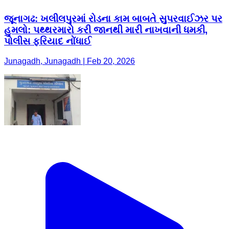
જૂનાગઢ: ખલીલપુરમાં રોડના કામ બાબતે સુપરવાઈઝર પર
હુમલો: પથ્થરમારો કરી જાનથી મારી નાખવાની ધમકી,
પોલીસ ફરિયાદ નોંધાઈ
Junagadh, Junagadh | Feb 20, 2026