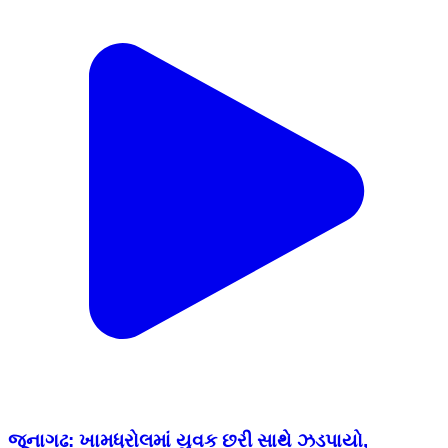
જૂનાગઢ: ખામધ્રોલમાં યુવક છરી સાથે ઝડપાયો,