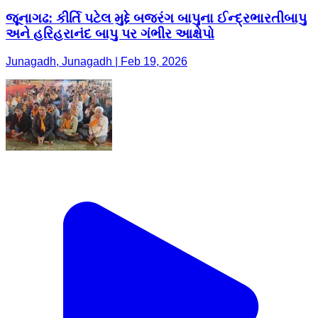
જૂનાગઢ: કીર્તિ પટેલ મુદ્દે બજરંગ બાપુના ઈન્દ્રભારતીબાપુ
અને હરિહરાનંદ બાપુ પર ગંભીર આક્ષેપો
Junagadh, Junagadh | Feb 19, 2026