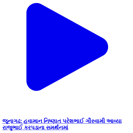
જૂનાગઢ: હવામાન નિષ્ણાત પરેશભાઈ ગૌસ્વામી આવ્યા
રાજુભાઈ કરપડાના સમર્થનમાં