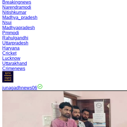
Breakingnews
Narendramodi
Nitishkumar
Madhya_pradesh
Nsui
Madhyapradesh
Pmmodi
Rahulgandhi
Uttarpradesh
Haryana
Cricket
Lucknow
Uttarakhand
Crimenews
junagadhnews06