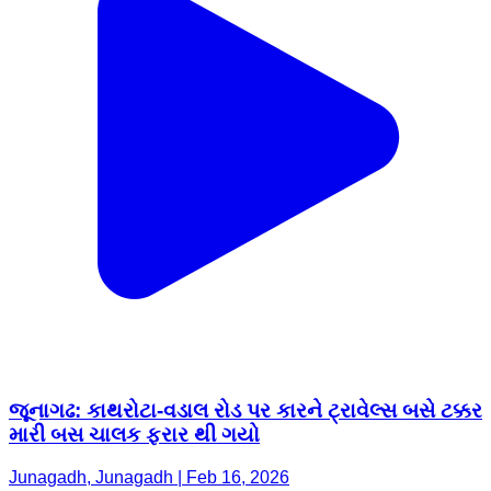
જૂનાગઢ: કાથરોટા-વડાલ રોડ પર કારને ટ્રાવેલ્સ બસે ટક્કર
મારી બસ ચાલક ફરાર થી ગયો
Junagadh, Junagadh | Feb 16, 2026