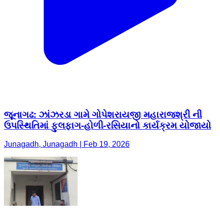
જૂનાગઢ: ઝાંઝરડા ગામે ગોપેશરાયજી મહારાજશ્રી ની
ઉપસ્થિતિમાં ફુલફાગ-હોળી-રસિયાનો કાર્યક્રમ યોજાયો
Junagadh, Junagadh | Feb 19, 2026