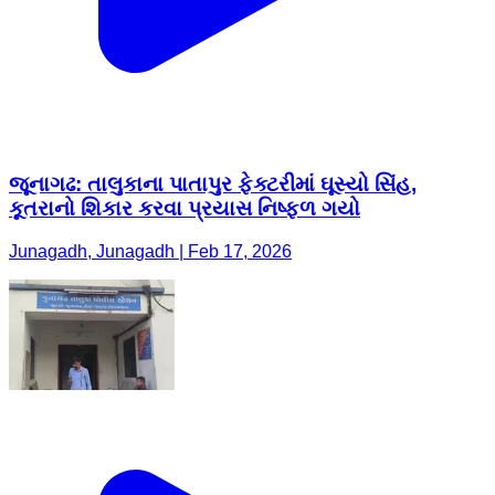
જૂનાગઢ: તાલુકાના પાતાપુર ફેક્ટરીમાં ઘૂસ્યો સિંહ,
કૂતરાનો શિકાર કરવા પ્રયાસ નિષ્ફ્ળ ગયો
Junagadh, Junagadh | Feb 17, 2026