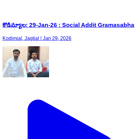
కొడిమ్యాల: 29-Jan-26 : Social Addit Gramasabha
Kodimial, Jagtial | Jan 29, 2026