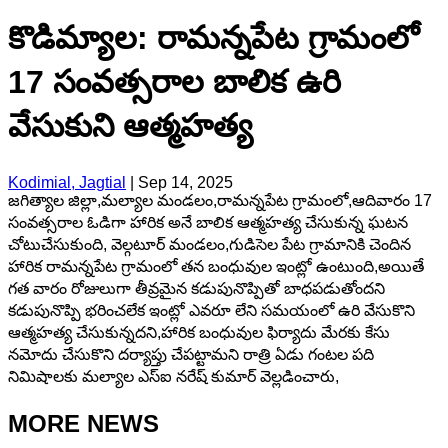
కొడిమ్యాల: రామన్నపేట గ్రామంలో
17 సంవత్సరాల బాలిక ఉరి
వేసుకుని ఆత్మహత్య
Kodimial, Jagtial
|
Sep 14, 2025
జగిత్యాల జిల్లా,మల్యాల మండలం,రామన్నపేట గ్రామంలో,ఆదివారం 17
సంవత్సరాల ఓడిగా హారిక అనే బాలిక ఆత్మహత్య చేసుకున్న ఘటన
చోటుచేసుకుంది, వెల్గటూర్ మండలం,గుడిసెల పేట గ్రామానికి చెందిన
హారిక రామన్నపేట గ్రామంలో తన బంధువుల ఇంట్లో ఉంటుంది,అయితే
గత వారం రోజులుగా తీవ్రమైన కడుపునొప్పితో బాధపడుతోందని
కడుపునొప్పి భరించలేక ఇంట్లో ఎవరూ లేని సమయంలో ఉరి వేసుకొని
ఆత్మహత్య చేసుకున్నదని,హారిక బంధువుల ఫిర్యాదు మేరకు కేసు
నమోదు చేసుకొని దర్యాప్తు చేపట్టామని రాత్రి ఏడు గంటల పది
నిమిషాలకు మల్యాల ఎస్ఐ నరేష్ కుమార్ వెల్లడించారు,
MORE NEWS