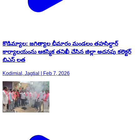
కొడిమ్యాల: జగిత్యాల భీమారం మండలం తహసిల్దార్
కార్యాలయంను ఆకస్మిక తనిఖీ చేసిన జిల్లా అదనపు కలెక్టర్
బిఎస్ లత
Kodimial, Jagtial | Feb 7, 2026