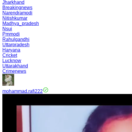
Jharkhand
Breakingnews
Narendramodi
Nitishkumar
Madhya_pradesh
Nsui
Pmmodi
Rahulgandhi
Uttarpradesh
Haryana
Cricket
Lucknow
Uttarakhand
Crimenews
mohammad.rafi222