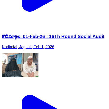
కొడిమ్యాల: 01-Feb-26 : 16Th Round Social Audit
Kodimial, Jagtial | Feb 1, 2026