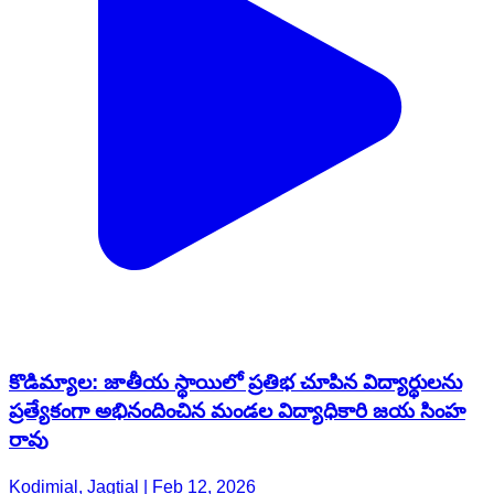
కొడిమ్యాల: జాతీయ స్థాయిలో ప్రతిభ చూపిన విద్యార్థులను
ప్రత్యేకంగా అభినందించిన మండల విద్యాధికారి జయ సింహ
రావు
Kodimial, Jagtial | Feb 12, 2026