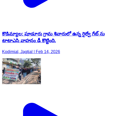
కొడిమ్యాల: పూడూరు గ్రామ శివారులో ఉన్న రైల్వే గేట్ ను
టాటాఎసి వాహనం ఢీ కొట్టింది.
Kodimial, Jagtial | Feb 14, 2026