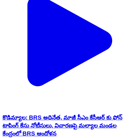
కొడిమ్యాల: BRS అధినేత, మాజీ సీఎం కేసీఆర్ కు ఫోన్
టాపింగ్ కేసు నోటీసులు, విచారణపై మల్యాల మండల
కేంద్రంలో BRS ఆందోళన