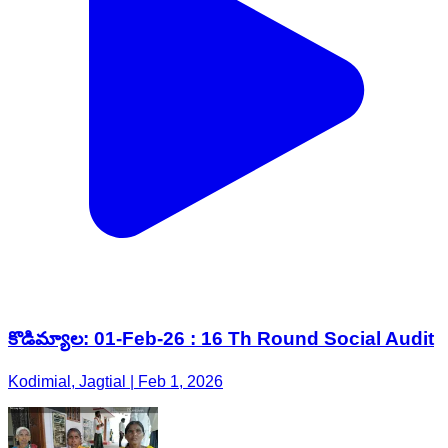
కొడిమ్యాల: 01-Feb-26 : 16 Th Round Social Audit
Kodimial, Jagtial | Feb 1, 2026