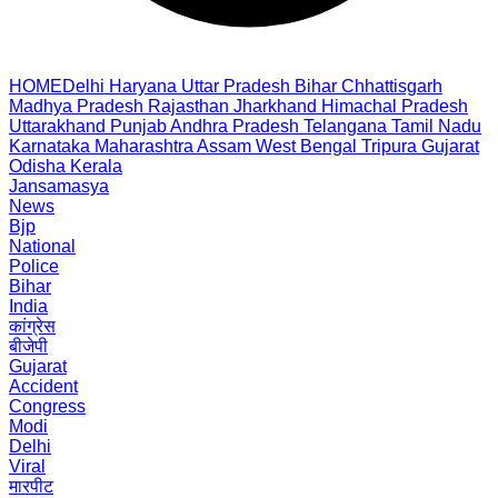
HOME
Delhi
Haryana
Uttar Pradesh
Bihar
Chhattisgarh
Madhya Pradesh
Rajasthan
Jharkhand
Himachal Pradesh
Uttarakhand
Punjab
Andhra Pradesh
Telangana
Tamil Nadu
Karnataka
Maharashtra
Assam
West Bengal
Tripura
Gujarat
Odisha
Kerala
Jansamasya
News
Bjp
National
Police
Bihar
India
कांग्रेस
बीजेपी
Gujarat
Accident
Congress
Modi
Delhi
Viral
मारपीट