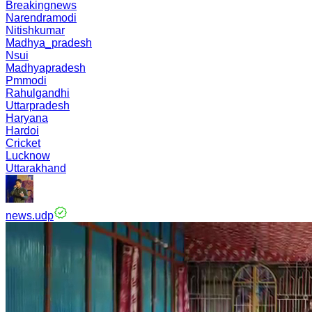
Breakingnews
Narendramodi
Nitishkumar
Madhya_pradesh
Nsui
Madhyapradesh
Pmmodi
Rahulgandhi
Uttarpradesh
Haryana
Hardoi
Cricket
Lucknow
Uttarakhand
news.udp