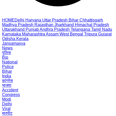
HOME
Delhi
Haryana
Uttar Pradesh
Bihar
Chhattisgarh
Madhya Pradesh
Rajasthan
Jharkhand
Himachal Pradesh
Uttarakhand
Punjab
Andhra Pradesh
Telangana
Tamil Nadu
Karnataka
Maharashtra
Assam
West Bengal
Tripura
Gujarat
Odisha
Kerala
Jansamasya
News
पुलिस
Bjp
National
Police
Bihar
India
कांग्रेस
भाजपा
Accident
Congress
Modi
Delhi
Viral
मारपीट