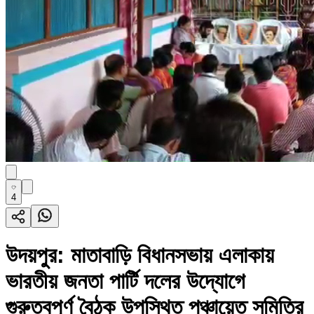
4
উদয়পুর: মাতাবাড়ি বিধানসভায় এলাকায়
ভারতীয় জনতা পার্টি দলের উদ্যোগে
গুরুত্বপূর্ণ বৈঠক উপস্থিত পঞ্চায়েত সমিতির