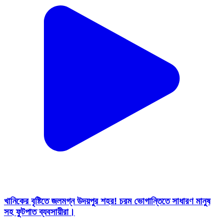
খানিকের বৃষ্টিতে জলমগ্ন উদয়পুর শহর! চরম ভোগান্তিতে সাধারণ মানুষ
সহ ফুটপাত ব্যবসায়ীরা।