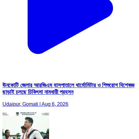
ঊনকোটি জেলার আরজিএম হাসপাতালে থার্মোমিটার ও শিশুরোগ বিশেষজ্ঞ
ছাড়াই চলছে চিকিৎসা নামধারী প্রহসন
Udaipur, Gomati | Aug 6, 2026