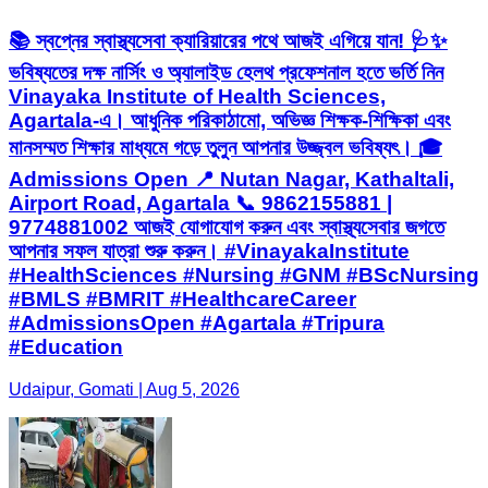
📚 স্বপ্নের স্বাস্থ্যসেবা ক্যারিয়ারের পথে আজই এগিয়ে যান! 🩺✨
ভবিষ্যতের দক্ষ নার্সিং ও অ্যালাইড হেলথ প্রফেশনাল হতে ভর্তি নিন
Vinayaka Institute of Health Sciences,
Agartala-এ। আধুনিক পরিকাঠামো, অভিজ্ঞ শিক্ষক-শিক্ষিকা এবং
মানসম্মত শিক্ষার মাধ্যমে গড়ে তুলুন আপনার উজ্জ্বল ভবিষ্যৎ। 🎓
Admissions Open 📍 Nutan Nagar, Kathaltali,
Airport Road, Agartala 📞 9862155881 |
9774881002 আজই যোগাযোগ করুন এবং স্বাস্থ্যসেবার জগতে
আপনার সফল যাত্রা শুরু করুন। #VinayakaInstitute
#HealthSciences #Nursing #GNM #BScNursing
#BMLS #BMRIT #HealthcareCareer
#AdmissionsOpen #Agartala #Tripura
#Education
Udaipur, Gomati | Aug 5, 2026