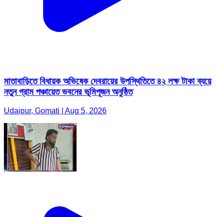
মাতাবাড়িতে বিধায়ক অভিষেক দেবরায়ের উপস্থিতিতে ৪২ লক্ষ টাকা ব্যয়ে
নতুন গ্রাম পঞ্চায়েত ভবনের ভূমিপূজন অনুষ্ঠিত
Udaipur, Gomati | Aug 5, 2026