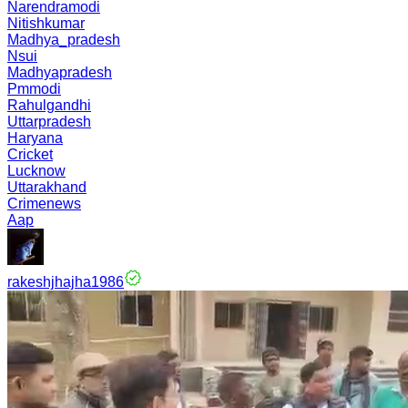
Narendramodi
Nitishkumar
Madhya_pradesh
Nsui
Madhyapradesh
Pmmodi
Rahulgandhi
Uttarpradesh
Haryana
Cricket
Lucknow
Uttarakhand
Crimenews
Aap
rakeshjhajha1986