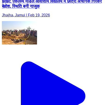
झाझा: एकलव्य मॉडल आवासीय विद्यालय में छात्रा अचानक गिरकर
बेहोश, स्थिति बनी नाजुक
Jhajha, Jamui | Feb 19, 2026