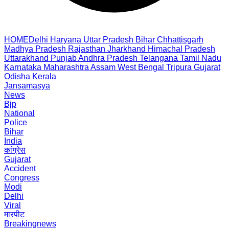
HOME
Delhi
Haryana
Uttar Pradesh
Bihar
Chhattisgarh
Madhya Pradesh
Rajasthan
Jharkhand
Himachal Pradesh
Uttarakhand
Punjab
Andhra Pradesh
Telangana
Tamil Nadu
Karnataka
Maharashtra
Assam
West Bengal
Tripura
Gujarat
Odisha
Kerala
Jansamasya
News
Bjp
National
Police
Bihar
India
कांग्रेस
Gujarat
Accident
Congress
Modi
Delhi
Viral
मारपीट
Breakingnews