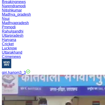
Breakingnews
Narendramodi
Nitishkumar
Madhya_pradesh
Nsui
Madhyapradesh
Pmmodi
Rahulgandhi
Uttarpradesh
Haryana
Cricket
Lucknow
Uttarakhand
Crimenews
giri.hariom3_3