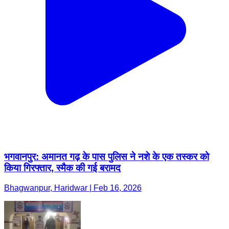
भगवानपुर: अमानत गढ़ के पास पुलिस ने नशे के एक तस्कर को
किया गिरफ्तार, स्मैक की गई बरामद
Bhagwanpur, Haridwar | Feb 16, 2026