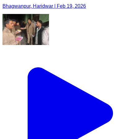
Bhagwanpur, Haridwar | Feb 19, 2026