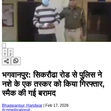
7
2
भगवानपुर: सिकरौढा रोड से पुलिस ने
नशे के एक तस्कर को किया गिरफ्तार,
स्मैक की गई बरामद
Bhagwanpur, Haridwar
|
Feb 17, 2026
#
crime
#
national