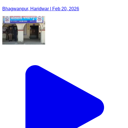
Bhagwanpur, Haridwar | Feb 20, 2026