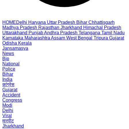
HOME
Delhi
Haryana
Uttar Pradesh
Bihar
Chhattisgarh
Madhya Pradesh
Rajasthan
Jharkhand
Himachal Pradesh
Uttarakhand
Punjab
Andhra Pradesh
Telangana
Tamil Nadu
Karnataka
Maharashtra
Assam
West Bengal
Tripura
Gujarat
Odisha
Kerala
Jansamasya
News
Bjp
National
Police
Bihar
India
कांग्रेस
Gujarat
Accident
Congress
Modi
Delhi
Viral
मारपीट
Jharkhand