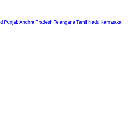
nd
Punjab
Andhra Pradesh
Telangana
Tamil Nadu
Karnataka