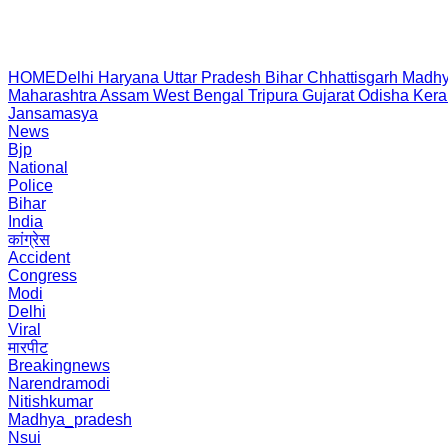
HOME
Delhi
Haryana
Uttar Pradesh
Bihar
Chhattisgarh
Madhy
Maharashtra
Assam
West Bengal
Tripura
Gujarat
Odisha
Kera
Jansamasya
News
Bjp
National
Police
Bihar
India
कांग्रेस
Accident
Congress
Modi
Delhi
Viral
मारपीट
Breakingnews
Narendramodi
Nitishkumar
Madhya_pradesh
Nsui