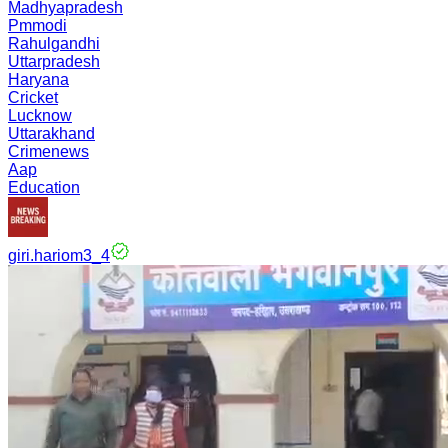
Madhyapradesh
Pmmodi
Rahulgandhi
Uttarpradesh
Haryana
Cricket
Lucknow
Uttarakhand
Crimenews
Aap
Education
giri.hariom3_4