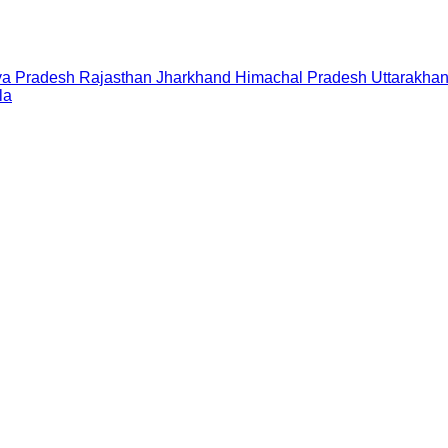
a Pradesh
Rajasthan
Jharkhand
Himachal Pradesh
Uttarakha
la