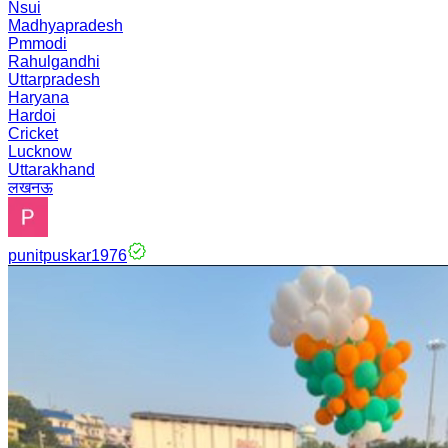
Nsui
Madhyapradesh
Pmmodi
Rahulgandhi
Uttarpradesh
Haryana
Hardoi
Cricket
Lucknow
Uttarakhand
लखनऊ
punitpuskar1976