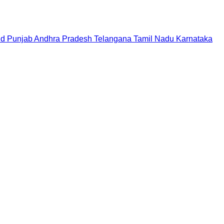
nd
Punjab
Andhra Pradesh
Telangana
Tamil Nadu
Karnataka