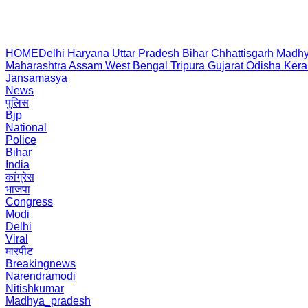
HOME
Delhi
Haryana
Uttar Pradesh
Bihar
Chhattisgarh
Madhy
Maharashtra
Assam
West Bengal
Tripura
Gujarat
Odisha
Kera
Jansamasya
News
पुलिस
Bjp
National
Police
Bihar
India
कांग्रेस
भाजपा
Congress
Modi
Delhi
Viral
मारपीट
Breakingnews
Narendramodi
Nitishkumar
Madhya_pradesh