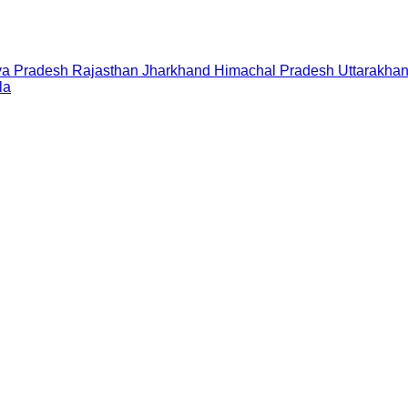
a Pradesh
Rajasthan
Jharkhand
Himachal Pradesh
Uttarakha
la