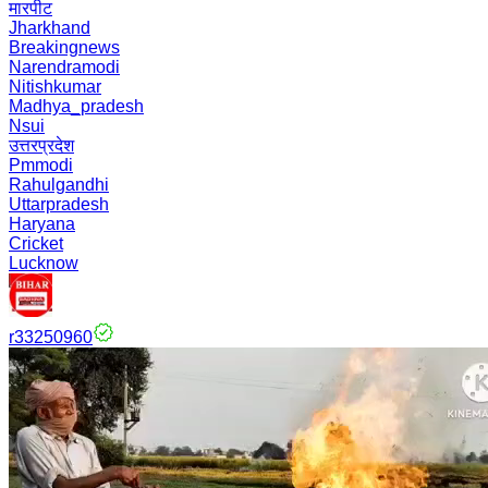
मारपीट
Jharkhand
Breakingnews
Narendramodi
Nitishkumar
Madhya_pradesh
Nsui
उत्तरप्रदेश
Pmmodi
Rahulgandhi
Uttarpradesh
Haryana
Cricket
Lucknow
r33250960