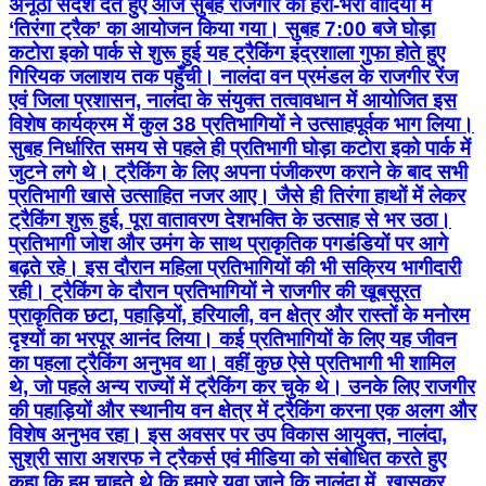
अनूठा संदेश देते हुए आज सुबह राजगीर की हरी-भरी वादियों में
‘तिरंगा ट्रैक’ का आयोजन किया गया। सुबह 7:00 बजे घोड़ा
कटोरा इको पार्क से शुरू हुई यह ट्रैकिंग इंद्रशाला गुफा होते हुए
गिरियक जलाशय तक पहुँची। नालंदा वन प्रमंडल के राजगीर रेंज
एवं जिला प्रशासन, नालंदा के संयुक्त तत्वावधान में आयोजित इस
विशेष कार्यक्रम में कुल 38 प्रतिभागियों ने उत्साहपूर्वक भाग लिया।
सुबह निर्धारित समय से पहले ही प्रतिभागी घोड़ा कटोरा इको पार्क में
जुटने लगे थे। ट्रैकिंग के लिए अपना पंजीकरण कराने के बाद सभी
प्रतिभागी खासे उत्साहित नजर आए। जैसे ही तिरंगा हाथों में लेकर
ट्रैकिंग शुरू हुई, पूरा वातावरण देशभक्ति के उत्साह से भर उठा।
प्रतिभागी जोश और उमंग के साथ प्राकृतिक पगडंडियों पर आगे
बढ़ते रहे। इस दौरान महिला प्रतिभागियों की भी सक्रिय भागीदारी
रही। ट्रैकिंग के दौरान प्रतिभागियों ने राजगीर की खूबसूरत
प्राकृतिक छटा, पहाड़ियों, हरियाली, वन क्षेत्र और रास्तों के मनोरम
दृश्यों का भरपूर आनंद लिया। कई प्रतिभागियों के लिए यह जीवन
का पहला ट्रैकिंग अनुभव था। वहीं कुछ ऐसे प्रतिभागी भी शामिल
थे, जो पहले अन्य राज्यों में ट्रैकिंग कर चुके थे। उनके लिए राजगीर
की पहाड़ियों और स्थानीय वन क्षेत्र में ट्रैकिंग करना एक अलग और
विशेष अनुभव रहा। इस अवसर पर उप विकास आयुक्त, नालंदा,
सुश्री सारा अशरफ ने ट्रैकर्स एवं मीडिया को संबोधित करते हुए
कहा कि हम चाहते थे कि हमारे युवा जाने कि नालंदा में, खासकर