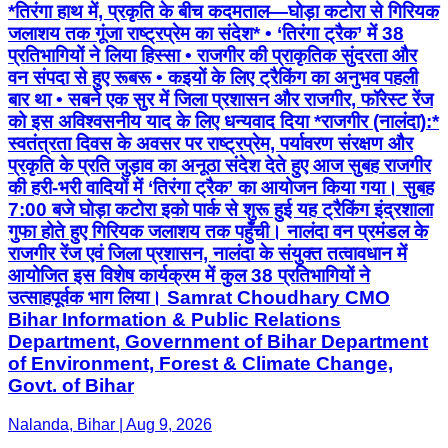
*तिरंगा हाथ में, प्रकृति के बीच कदमताल—घोड़ा कटोरा से गिरियक
जलाशय तक गूंजा राष्ट्रप्रेम का संदेश* • ‘तिरंगा ट्रैक’ में 38
प्रतिभागियों ने लिया हिस्सा • राजगीर की प्राकृतिक सुंदरता और
वन संपदा से हुए रूबरू • ⁠कइयों के लिए ट्रैकिंग का अनुभव पहली
बार था • ⁠सबने एक सुर में जिला प्रशासन और राजगीर, फॉरेस्ट रेंज
को इस अविश्वसनीय याद के लिए धन्यवाद दिया *राजगीर (नालंदा):*
स्वतंत्रता दिवस के अवसर पर राष्ट्रप्रेम, पर्यावरण संरक्षण और
प्रकृति के प्रति जुड़ाव का अनूठा संदेश देते हुए आज सुबह राजगीर
की हरी-भरी वादियों में ‘तिरंगा ट्रैक’ का आयोजन किया गया। सुबह
7:00 बजे घोड़ा कटोरा इको पार्क से शुरू हुई यह ट्रैकिंग इंद्रशाला
गुफा होते हुए गिरियक जलाशय तक पहुँची। नालंदा वन प्रमंडल के
राजगीर रेंज एवं जिला प्रशासन, नालंदा के संयुक्त तत्वावधान में
आयोजित इस विशेष कार्यक्रम में कुल 38 प्रतिभागियों ने
उत्साहपूर्वक भाग लिया। Samrat Choudhary CMO
Bihar Information & Public Relations
Department, Government of Bihar Department
of Environment, Forest & Climate Change,
Govt. of Bihar
Nalanda, Bihar | Aug 9, 2026