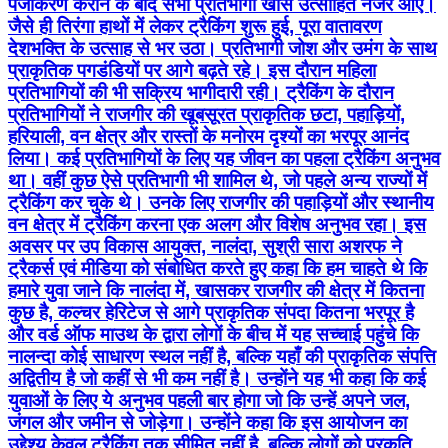
पंजीकरण कराने के बाद सभी प्रतिभागी खासे उत्साहित नजर आए।
जैसे ही तिरंगा हाथों में लेकर ट्रैकिंग शुरू हुई, पूरा वातावरण
देशभक्ति के उत्साह से भर उठा। प्रतिभागी जोश और उमंग के साथ
प्राकृतिक पगडंडियों पर आगे बढ़ते रहे। इस दौरान महिला
प्रतिभागियों की भी सक्रिय भागीदारी रही। ट्रैकिंग के दौरान
प्रतिभागियों ने राजगीर की खूबसूरत प्राकृतिक छटा, पहाड़ियों,
हरियाली, वन क्षेत्र और रास्तों के मनोरम दृश्यों का भरपूर आनंद
लिया। कई प्रतिभागियों के लिए यह जीवन का पहला ट्रैकिंग अनुभव
था। वहीं कुछ ऐसे प्रतिभागी भी शामिल थे, जो पहले अन्य राज्यों में
ट्रैकिंग कर चुके थे। उनके लिए राजगीर की पहाड़ियों और स्थानीय
वन क्षेत्र में ट्रैकिंग करना एक अलग और विशेष अनुभव रहा। इस
अवसर पर उप विकास आयुक्त, नालंदा, सुश्री सारा अशरफ ने
ट्रैकर्स एवं मीडिया को संबोधित करते हुए कहा कि हम चाहते थे कि
हमारे युवा जाने कि नालंदा में, खासकर राजगीर की क्षेत्र में कितना
कुछ है, कल्चर हेरिटेज से आगे प्राकृतिक संपदा कितना भरपूर है
और वर्ड ऑफ माउथ के द्वारा लोगों के बीच में यह सच्चाई पहुंचे कि
नालन्दा कोई साधारण स्थल नहीं है, बल्कि यहाँ की प्राकृतिक संपत्ति
अद्वितीय है जो कहीं से भी कम नहीं है। उन्होंने यह भी कहा कि कई
युवाओं के लिए ये अनुभव पहली बार होगा जो कि उन्हें अपने जल,
जंगल और जमीन से जोड़ेगा। उन्होंने कहा कि इस आयोजन का
उद्देश्य केवल ट्रैकिंग तक सीमित नहीं है, बल्कि लोगों को प्रकृति,