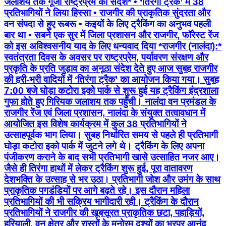
जलाशय तक गूंजा राष्ट्रप्रेम का संदेश* • ‘तिरंगा ट्रैक’ में 38
प्रतिभागियों ने लिया हिस्सा • राजगीर की प्राकृतिक सुंदरता और
वन संपदा से हुए रूबरू • ⁠कइयों के लिए ट्रैकिंग का अनुभव पहली
बार था • ⁠सबने एक सुर में जिला प्रशासन और राजगीर, फॉरेस्ट रेंज
को इस अविश्वसनीय याद के लिए धन्यवाद दिया *राजगीर (नालंदा):*
स्वतंत्रता दिवस के अवसर पर राष्ट्रप्रेम, पर्यावरण संरक्षण और
प्रकृति के प्रति जुड़ाव का अनूठा संदेश देते हुए आज सुबह राजगीर
की हरी-भरी वादियों में ‘तिरंगा ट्रैक’ का आयोजन किया गया। सुबह
7:00 बजे घोड़ा कटोरा इको पार्क से शुरू हुई यह ट्रैकिंग इंद्रशाला
गुफा होते हुए गिरियक जलाशय तक पहुँची। नालंदा वन प्रमंडल के
राजगीर रेंज एवं जिला प्रशासन, नालंदा के संयुक्त तत्वावधान में
आयोजित इस विशेष कार्यक्रम में कुल 38 प्रतिभागियों ने
उत्साहपूर्वक भाग लिया। सुबह निर्धारित समय से पहले ही प्रतिभागी
घोड़ा कटोरा इको पार्क में जुटने लगे थे। ट्रैकिंग के लिए अपना
पंजीकरण कराने के बाद सभी प्रतिभागी खासे उत्साहित नजर आए।
जैसे ही तिरंगा हाथों में लेकर ट्रैकिंग शुरू हुई, पूरा वातावरण
देशभक्ति के उत्साह से भर उठा। प्रतिभागी जोश और उमंग के साथ
प्राकृतिक पगडंडियों पर आगे बढ़ते रहे। इस दौरान महिला
प्रतिभागियों की भी सक्रिय भागीदारी रही। ट्रैकिंग के दौरान
प्रतिभागियों ने राजगीर की खूबसूरत प्राकृतिक छटा, पहाड़ियों,
हरियाली, वन क्षेत्र और रास्तों के मनोरम दृश्यों का भरपूर आनंद