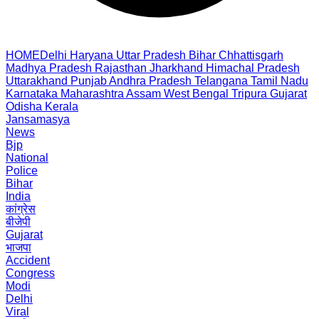
HOME
Delhi
Haryana
Uttar Pradesh
Bihar
Chhattisgarh
Madhya Pradesh
Rajasthan
Jharkhand
Himachal Pradesh
Uttarakhand
Punjab
Andhra Pradesh
Telangana
Tamil Nadu
Karnataka
Maharashtra
Assam
West Bengal
Tripura
Gujarat
Odisha
Kerala
Jansamasya
News
Bjp
National
Police
Bihar
India
कांग्रेस
बीजेपी
Gujarat
भाजपा
Accident
Congress
Modi
Delhi
Viral