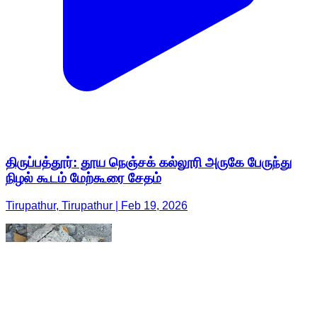
திருப்பத்தூர்: தூய நெஞ்சக் கல்லூரி அருகே பேருந்து
நிழல் கூடம் மேற்கூரை சேதம்
Tirupathur, Tirupathur | Feb 19, 2026