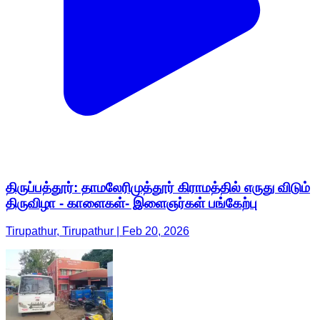
திருப்பத்தூர்: தாமலேரிமுத்தூர் கிராமத்தில் எருது விடும்
திருவிழா - காளைகள்- இளைஞர்கள் பங்கேற்பு
Tirupathur, Tirupathur | Feb 20, 2026