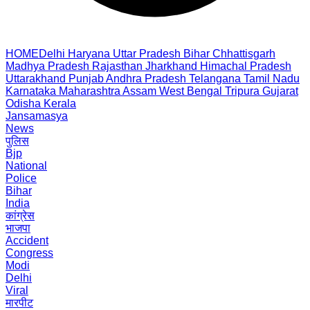
HOME
Delhi
Haryana
Uttar Pradesh
Bihar
Chhattisgarh
Madhya Pradesh
Rajasthan
Jharkhand
Himachal Pradesh
Uttarakhand
Punjab
Andhra Pradesh
Telangana
Tamil Nadu
Karnataka
Maharashtra
Assam
West Bengal
Tripura
Gujarat
Odisha
Kerala
Jansamasya
News
पुलिस
Bjp
National
Police
Bihar
India
कांग्रेस
भाजपा
Accident
Congress
Modi
Delhi
Viral
मारपीट