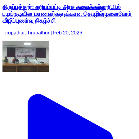
திருப்பத்தூர்: கரியம்பட்டி அரசு கலைக்கல்லூரியில்
பழங்குடியின மாணவர்களுக்கான தொழில்முனைவோர்
விழிப்புணர்வு நிகழ்ச்சி
Tirupathur, Tirupathur | Feb 20, 2026