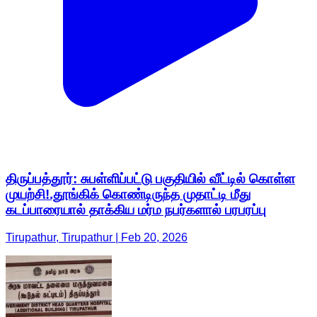
திருப்பத்தூர்: சுபள்ளிப்பட்டு பகுதியில் வீட்டில் கொள்ள
முயற்சி!.தூங்கிக் கொண்டிருந்த முதாட்டி மீது
கடப்பாரையால் தாக்கிய மர்ம நபர்களால் பரபரப்பு
Tirupathur, Tirupathur | Feb 20, 2026