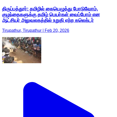
திருப்பத்தூர்: தமிழில் கையெழுத்து போடுவோம்,
குழந்தைகளுக்கு தமிழ் பெயர்கள் வைப்போம் என
ஆட்சியர் அலுவலகத்தில் உறுதி ஏற்ற கலெக்டர்
Tirupathur, Tirupathur | Feb 20, 2026