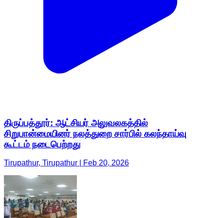
திருப்பத்தூர்: ஆட்சியர் அலுவலகத்தில்
சிறுபான்மையினர் நலத்துறை சார்பில் கலந்தாய்வு
கூட்டம் நடைபெற்றது
Tirupathur, Tirupathur | Feb 20, 2026