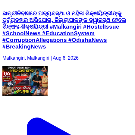
ଛାତ୍ରୀନିବାସରେ ଅବ୍ୟବସ୍ଥା ଓ ମହିଳା ଶିକ୍ଷୟିତ୍ରୀଙ୍କୁ
ଦୁର୍ବ୍ୟବହାର ଅଭିଯୋଗ, ଜିଲ୍ଲାପାଳଙ୍କ ଦ୍ୱାରସ୍ଥ ହେଲେ
ଶିକ୍ଷକ-ଶିକ୍ଷୟିତ୍ରୀ #Malkangiri #HostelIssue
#SchoolNews #EducationSystem
#CorruptionAllegations #OdishaNews
#BreakingNews
Malkangiri, Malkangiri | Aug 6, 2026