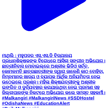
ମାଥିଲି : ମହୁପଦର ଏସ.ଏସ.ଡି ବିଦ୍ୟାଳୟ
ପ୍ରଧାନଶିକ୍ଷକଙ୍କ ବିରୋଧରେ ଆସିଲା ସଙ୍ଗୀନ ଅଭିଯୋଗ।
ଛାତ୍ରୀନିବାସ ମୋବାଇଲ୍‌ରେ ଅଶ୍ଳୀଳ ଭିଡିଓ ସର୍ଚ୍ଚ,
କୋମଳମତି ଛାତ୍ରଛାତ୍ରୀଙ୍କ ଦ୍ୱାରା ଜାଳେଣି କାଠ ବୋହିବା,
ନିମ୍ନମାନର ଖାଦ୍ୟ ଓ ବ୍ୟାପକ ଆର୍ଥିକ ଅନିୟମିତତା ନେଇ
ଉଠେଇଲେ ପ୍ରଶ୍ନ। ମହିଳା ଶିକ୍ଷୟତ୍ରୀଙ୍କୁ ଅଶ୍ଳୀଳ
ଇଙ୍ଗିତ ଓ ଦୁର୍ବ୍ୟବହାର କରାଯାଉଥିବା ନେଇ ପ୍ରମାଣ ସହ
ଜିଲ୍ଲାପାଳଙ୍କ ନିକଟରେ ଅଭିଯୋଗ କଲେ ସମସ୍ତ ସହକର୍ମୀ। ​
#Malkangiri #MalkangiriNews #SSDHostel
#OdishaNews #EducationAlert
#DailyMalkangiri
Malkangiri, Malkangiri | Aug 5, 2026