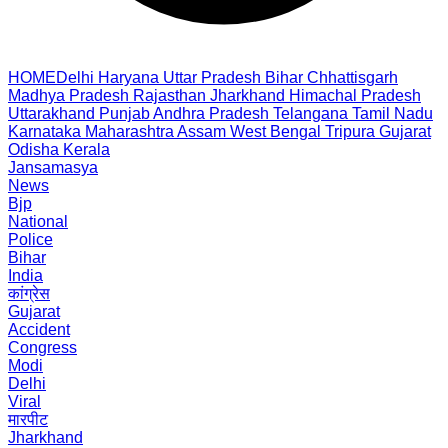
HOME
Delhi
Haryana
Uttar Pradesh
Bihar
Chhattisgarh
Madhya Pradesh
Rajasthan
Jharkhand
Himachal Pradesh
Uttarakhand
Punjab
Andhra Pradesh
Telangana
Tamil Nadu
Karnataka
Maharashtra
Assam
West Bengal
Tripura
Gujarat
Odisha
Kerala
Jansamasya
News
Bjp
National
Police
Bihar
India
कांग्रेस
Gujarat
Accident
Congress
Modi
Delhi
Viral
मारपीट
Jharkhand