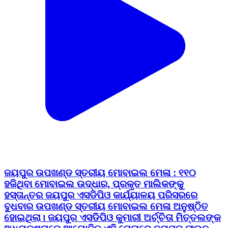
ଜୟପୁର ଉପଖଣ୍ଡ ସ୍ତରୀୟ ମୋବାଇଲ ମେଳା : ୧୧୦
ହଜିଥିବା ମୋବାଇଲ ଉଦ୍ଧାର, ପ୍ରକୃତ ମାଲିକଙ୍କୁ
ହସ୍ତାନ୍ତର ଜୟପୁର ଏସଡିପିଓ କାର୍ଯ୍ୟାଳୟ ପରିସରରେ
ବୁଧବାର ଉପଖଣ୍ଡ ସ୍ତରୀୟ ମୋବାଇଲ ମେଳା ଅନୁଷ୍ଠିତ
ହୋଇଥିଲା। ଜୟପୁର ଏସଡିପିଓ କୁମାରୀ ଅର୍ଚ୍ଚିତା ମିତ୍ତଲଙ୍କ