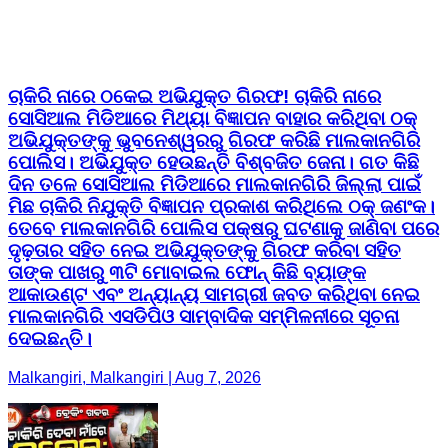
ଚାକିରି ନାରେ ଠକେଇ ଅଭିଯୁକ୍ତ ଗିରଫ! ଚାକିରି ନାରେ
ସୋସିଆଲ ମିଡିଆରେ ମିଥ୍ୟା ବିଜ୍ଞାପନ ବାହାର କରିଥିବା ଠକ୍
ଅଭିଯୁକ୍ତଙ୍କୁ ଭୁବନେଶ୍ୱରରୁ ଗିରଫ କରିଛି ମାଲକାନଗିରି
ପୋଲିସ। ଅଭିଯୁକ୍ତ ହେଉଛନ୍ତି ବିଶ୍ବଜିତ ଜେନା। ଗତ କିଛି
ଦିନ ତଳେ ସୋସିଆଲ ମିଡିଆରେ ମାଲକାନଗିରି ଜିଲ୍ଲା ପାଇଁ
ମିଛ ଚାକିରି ନିଯୁକ୍ତି ବିଜ୍ଞାପନ ପ୍ରକାଶ କରିଥିଲେ ଠକ୍ ଜଣଂକ।
ତେବେ ମାଲକାନଗିରି ପୋଲିସ ପକ୍ଷରୁ ଘଟଣାକୁ ଜାଣିବା ପରେ
ଦୃଢ଼ତାର ସହିତ ନେଇ ଅଭିଯୁକ୍ତଙ୍କୁ ଗିରଫ କରିବା ସହିତ
ତାଙ୍କ ପାଖରୁ ୩ଟି ମୋବାଇଲ ଫୋନ୍ କିଛି ବ୍ୟାଙ୍କ
ଆକାଉଣ୍ଟ ଏବଂ ଅନ୍ୟାନ୍ୟ ସାମଗ୍ରୀ ଜବତ କରିଥିବା ନେଇ
ମାଲକାନଗିରି ଏସଡିପିଓ ସାମ୍ବାଦିକ ସମ୍ମିଳନୀରେ ସୂଚନା
ଦେଇଛନ୍ତି।
Malkangiri, Malkangiri | Aug 7, 2026