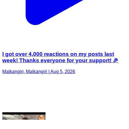
I got over 4,000 reactions on my posts last
week! Thanks everyone for your support! 🎉
Malkangiri, Malkangiri | Aug 5, 2026