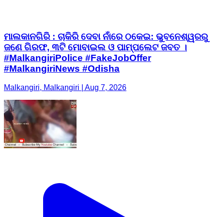
ମାଲକାନଗିରି : ​ଚାକିରି ଦେବା ନାଁରେ ଠକେଇ: ଭୁବନେଶ୍ୱରରୁ
ଜଣେ ଗିରଫ, ୩ଟି ମୋବାଇଲ ଓ ପାମ୍ପଲେଟ ଜବତ ।
#MalkangiriPolice #FakeJobOffer
#MalkangiriNews #Odisha
Malkangiri, Malkangiri | Aug 7, 2026