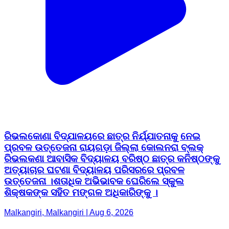
ରିଭଲକୋଣା ବିଦ୍ଯାଳୟରେ ଛାତ୍ର ନିର୍ଯ୍ଯାତନାକୁ ନେଇ
ପ୍ରବଳ ଉତ୍ତେଜନା ରାୟଗଡ଼ା ଜିଲ୍ଲା କୋଲନରା ବ୍ଲକ୍
ରିଭଲକଣା ଆବାସିକ ବିଦ୍ୟାଳୟ ବରିଷ୍ଠ ଛାତ୍ର କନିଷ୍ଠଙ୍କୁ
ଅତ୍ୟାଚାର ଘଟଣା ବିଦ୍ୟାଳୟ ପରିସରରେ ପ୍ରବଳ
ଉତ୍ତେଜନା ।ଶତାଧିକ ଅଭିଭାବକ ଘେରିଲେ ସ୍କୁଲ
ଶିକ୍ଷକଙ୍କ ସହିତ ମଙ୍ଗଳ ଅଧିକାରିଙ୍କୁ ।
Malkangiri, Malkangiri | Aug 6, 2026