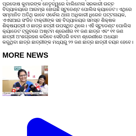
ପ୍ରଦୋଷ କୁମାରଙ୍କ ନେତୃତ୍ୱରେ ବାଲିମେଳା ସରକାରୀ ଉଚ୍ଚ
ବିଦ୍ୟାଳୟରେ ଆରମ୍ଭ ହୋଇଛି ସ୍ଟୁଡେଣ୍ଟ ପୋଲିସ କ୍ୟାଡେଟ। ଏଥିରେ
ସମ୍ମାନିତ ଅତିଥି ଭାବେ ଓର୍କେଲ ଥାନା ଅଧିକାରୀ ଧିରେନ ପଟ୍ଟନାୟକ,
ଏଏସଆଇ ସଂଜିତ ଟାକ୍ରୀଙ୍କ ସହ ବିଦ୍ୟାଳୟର ସମସ୍ତ ଶିକ୍ଷକ
ଶିକ୍ଷୟତ୍ରୀ ଓ ଛାତ୍ର ଛତ୍ରୀ ଉପସ୍ଥିତ ଥିଲେ। ଏହି ସ୍ଟୁଡେଣ୍ଟ ପୋଲିସ
କ୍ୟାଡେଟ ଟ୍ରୁବରେ ଅଷ୍ଟମ ଶ୍ରେଣୀର ୧୧ ଜଣ ଛାତ୍ର ଏବଂ ୧୧ ଜଣ
ଛାତ୍ରୀ ଅଂଶଗ୍ରହଣ କରିବେ ସେହିପରି ନବମ ଶ୍ରେଣୀରେ ଅଧୟନ
କରୁଥିବା ଛାତ୍ର ଛାତ୍ରୀଙ୍କ ମଧ୍ୟରୁ ୨୨ ଜଣ ଛାତ୍ର ଛାତ୍ରୀ ଚୟନ ହେବେ।
MORE NEWS