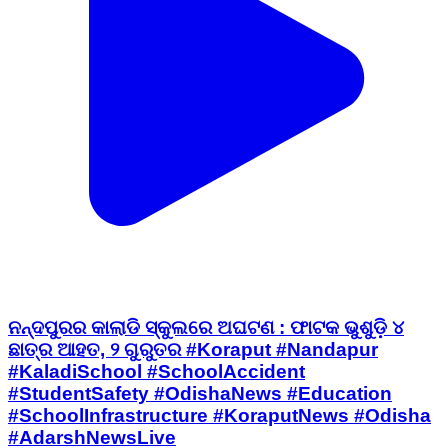
ନନ୍ଦପୁରର କାଲାଡି ସ୍କୁଲରେ ଅଘଟଣ : ଫାଟକ ଭୁଶୁଡ଼ି ୪
ଛାତ୍ର ଆହତ, ୨ ଗୁରୁତର #Koraput #Nandapur
#KaladiSchool #SchoolAccident
#StudentSafety #OdishaNews #Education
#SchoolInfrastructure #KoraputNews #Odisha
#AdarshNewsLive