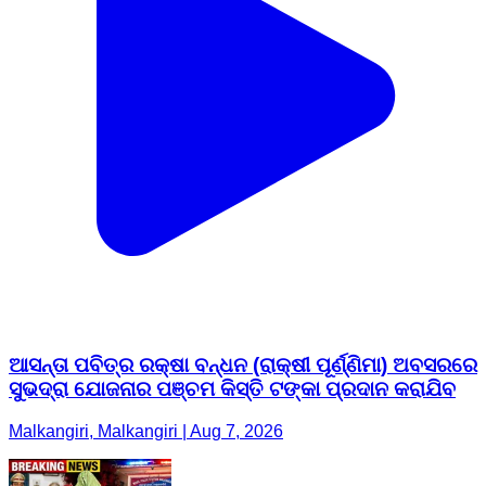
ଆସନ୍ତା ପବିତ୍ର ରକ୍ଷା ବନ୍ଧନ (ରାକ୍ଷୀ ପୂର୍ଣ୍ଣିମା) ଅବସରରେ
ସୁଭଦ୍ରା ଯୋଜନାର ପଞ୍ଚମ କିସ୍ତି ଟଙ୍କା ପ୍ରଦାନ କରାଯିବ
Malkangiri, Malkangiri | Aug 7, 2026