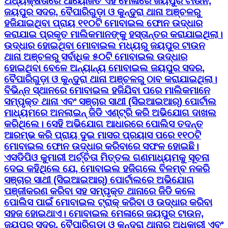
ଅଧ୍ୟକ୍ଷତାରେ ଆୟୋଜିତ ଏହି ମେଳାରେ ଜୟପୁର ଟାଉନ,
ଜୟପୁର ସଦର, ବୈପାରିଗୁଡ଼ା ଓ କୁନ୍ଦୁରା ଥାନା ଅଞ୍ଚଳରୁ
ହଜିଯାଇଥିବା ପ୍ରାୟ ୧୧୦ଟି ମୋବାଇଲ ଫୋନ ଉଦ୍ଧାର
କରାଯାଇ ପ୍ରକୃତ ମାଲିକମାନଙ୍କୁ ହସ୍ତାନ୍ତର କରାଯାଇଥିଲା।
ଉଦ୍ଧାର ହୋଇଥିବା ମୋବାଇଲ ମଧ୍ୟରୁ ଜୟପୁର ଟାଉନ
ଥାନା ଅଞ୍ଚଳରୁ ସର୍ବାଧିକ ୫୦ଟି ମୋବାଇଲ ଉଦ୍ଧାର
ହୋଇଥିବା ବେଳେ ଅନ୍ୟାନ୍ୟ ମୋବାଇଲ ଜୟପୁର ସଦର,
ବୈପାରିଗୁଡ଼ା ଓ କୁନ୍ଦୁରା ଥାନା ଅଞ୍ଚଳରୁ ଠାବ କରାଯାଇଥିଲା।
ବିଭିନ୍ନ ସ୍ଥାନରେ ମୋବାଇଲ ହଜିଯିବା ପରେ ମାଲିକମାନେ
ସମ୍ପୃକ୍ତ ଥାନା ଏବଂ ସଞ୍ଚାର ସାଥୀ (ସିଇଆଇଆର୍) ପୋର୍ଟାଲ
ମାଧ୍ୟମରେ ଅନଲାଇନ୍ ଜିଡି ଏଣ୍ଟ୍ରି କରି ଅଭିଯୋଗ ଦାଖଲ
କରିଥିଲେ। ସେହି ଅଭିଯୋଗ ଆଧାରରେ ପୋଲିସ ତଦନ୍ତ
ଆରମ୍ଭ କରି ପ୍ରାୟ ଦୁଇ ମାସର ପ୍ରୟାସ ପରେ ୧୧୦ଟି
ମୋବାଇଲ ଫୋନ ଉଦ୍ଧାର କରିବାରେ ସଫଳ ହୋଇଛି।
ଏସଡିପିଓ କୁମାରୀ ଅର୍ଚ୍ଚିତା ମିତ୍ତଲ ଗଣମାଧ୍ୟମକୁ ସୂଚନା
ଦେଇ କହିଥିଲେ ଯେ, ମୋବାଇଲ ହଜିଗଲେ ବିଳମ୍ବ ନକରି
ସଞ୍ଚାର ସାଥୀ (ସିଇଆଇଆର୍) ପୋର୍ଟାଲରେ ଅଭିଯୋଗ
ପଞ୍ଜୀକରଣ କରିବା ସହ ସମ୍ପୃକ୍ତ ଥାନାରେ ଜିଡି କଲେ
ପୋଲିସ ପାଇଁ ମୋବାଇଲ ଟ୍ରାକ୍ କରିବା ଓ ଉଦ୍ଧାର କରିବା
ସହଜ ହୋଇଥାଏ। ମୋବାଇଲ ମେଳାରେ ଜୟପୁର ଟାଉନ,
ଜୟପୁର ସଦର, ବୈପାରିଗୁଡ଼ା ଓ କୁନ୍ଦୁରା ଥାନାର ଅଧିକାରୀ ଏବଂ