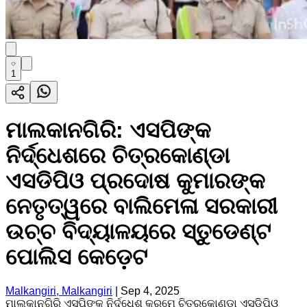
1
ମାଲକାନଗିରି: ଏସପିଙ୍କ
ନିର୍ଦ୍ଧେଶରେ ଚିତ୍ରକୋଣ୍ଡା
ଏସଡିପିଓ ପ୍ରଦୋଷ କୁମାରଙ୍କ
ନେତୃତ୍ୱରେ ବାଲିମେଳା ସରକାରୀ
ଉଚ୍ଚ ବିଦ୍ୟାଳୟରେ ସ୍ତୁଡେଣ୍ଟ
ପୋଲିସ କେଡ଼େଟ
Malkangiri, Malkangiri
|
Sep 4, 2025
ମାଲକାନଗିରି ଏସପିଙ୍କ ନିର୍ଦ୍ଧେଶ କ୍ରମେ ଚିତ୍ରକୋଣ୍ଡା ଏସଡିପିଓ