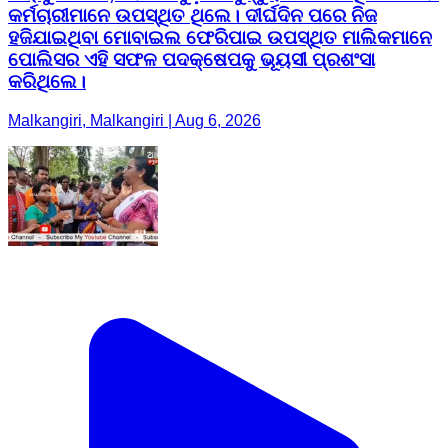
କର୍ମଚାରୀମାନେ ଉପସ୍ଥିତ ଥିଲେ। ଦୀର୍ଘଦିନ ପରେ ନିଜ
ହଜିଯାଇଥିବା ମୋବାଇଲ ଫେରିପାଇ ଉପସ୍ଥିତ ମାଲିକମାନେ
ପୋଲିସର ଏହି ସଫଳ ପଦକ୍ଷେପକୁ ଭୂୟସୀ ପ୍ରଶଂସା
କରିଥିଲେ।
Malkangiri, Malkangiri | Aug 6, 2026