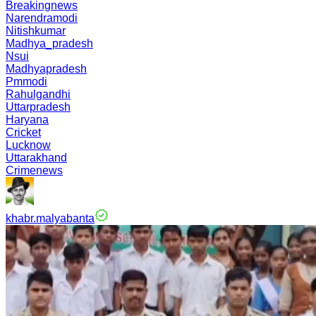
Breakingnews
Narendramodi
Nitishkumar
Madhya_pradesh
Nsui
Madhyapradesh
Pmmodi
Rahulgandhi
Uttarpradesh
Haryana
Cricket
Lucknow
Uttarakhand
Crimenews
khabr.malyabanta