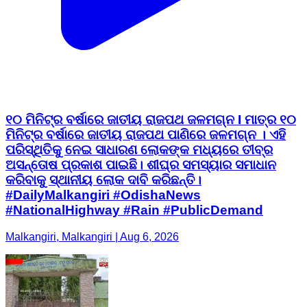
୧୦ ମିନିଟ୍‌ର ବର୍ଷାରେ ଜାତୀୟ ରାଜପଥ ଜଳମଗ୍ନ I ମାତ୍ର ୧୦
ମିନିଟ୍‌ର ବର୍ଷାରେ ଜାତୀୟ ରାଜପଥ ପାଣିରେ ଜଳମଗ୍ନ । ଏହି
ପରିସ୍ଥିତିକୁ ନେଇ ସାଧାରଣ ଲୋକଙ୍କ ମଧ୍ୟରେ ତୀବ୍ର
ଅସନ୍ତୋଷ ପ୍ରକାଶ ପାଇଛି। ଶୀଘ୍ର ସମସ୍ୟାର ସମାଧାନ
କରିବାକୁ ସ୍ଥାନୀୟ ଲୋକ ଦାବି କରିଛନ୍ତି।
#DailyMalkangiri #OdishaNews
#NationalHighway #Rain #PublicDemand
Malkangiri, Malkangiri | Aug 6, 2026