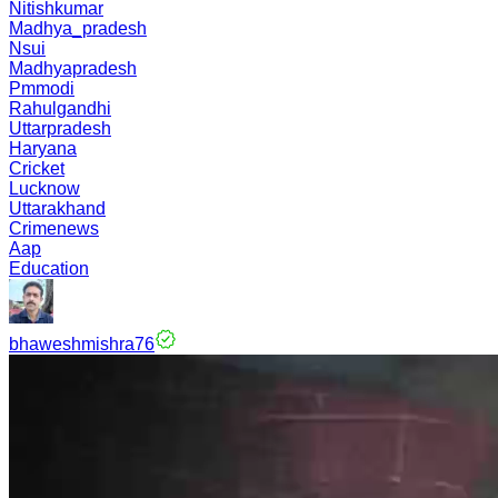
Nitishkumar
Madhya_pradesh
Nsui
Madhyapradesh
Pmmodi
Rahulgandhi
Uttarpradesh
Haryana
Cricket
Lucknow
Uttarakhand
Crimenews
Aap
Education
bhaweshmishra76