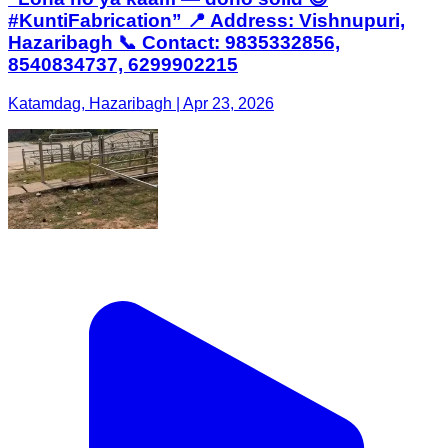
#KuntiFabrication” 📍 Address: Vishnupuri,
Hazaribagh 📞 Contact: 9835332856,
8540834737, 6299902215
Katamdag, Hazaribagh | Apr 23, 2026