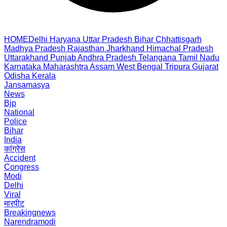
HOME
Delhi
Haryana
Uttar Pradesh
Bihar
Chhattisgarh
Madhya Pradesh
Rajasthan
Jharkhand
Himachal Pradesh
Uttarakhand
Punjab
Andhra Pradesh
Telangana
Tamil Nadu
Karnataka
Maharashtra
Assam
West Bengal
Tripura
Gujarat
Odisha
Kerala
Jansamasya
News
Bjp
National
Police
Bihar
India
कांग्रेस
Accident
Congress
Modi
Delhi
Viral
मारपीट
Breakingnews
Narendramodi