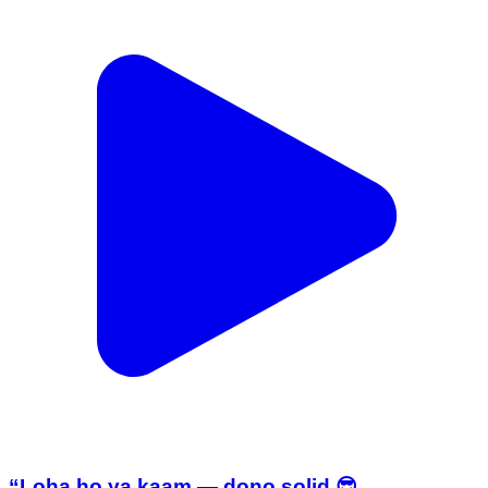
“Loha ho ya kaam — dono solid 😎