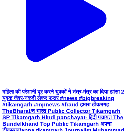
महिला की परेशानी दूर करने युवकों ने तंत्र-मंत्र का दिया झांसा 2
युवक जेवर-नकदी लेकर फरार #news #bigbreaking
#tikamgarh #mpnews #fraud हमारा टीकमगढ़
TheBharat/द भारत Public Collector Tikamgarh
SP Tikamgarh Hindi panchayat- हिंदी पंचायत The
Bundelkhand Top Public Tikamgarh अपना
टीकमगढ़/apna tikamgarh Journalist Muhammad