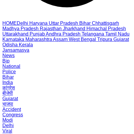
HOME
Delhi
Haryana
Uttar Pradesh
Bihar
Chhattisgarh
Madhya Pradesh
Rajasthan
Jharkhand
Himachal Pradesh
Uttarakhand
Punjab
Andhra Pradesh
Telangana
Tamil Nadu
Karnataka
Maharashtra
Assam
West Bengal
Tripura
Gujarat
Odisha
Kerala
Jansamasya
News
Bjp
National
Police
Bihar
India
कांग्रेस
बीजेपी
Gujarat
भाजपा
Accident
Congress
Modi
Delhi
Viral