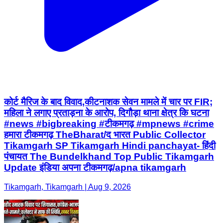
कोर्ट मैरिज के बाद विवाद,कीटनाशक सेवन मामले में चार पर FIR;
महिला ने लगाए प्रताड़ना के आरोप, दिगौड़ा थाना क्षेत्र कि घटना
#news #bigbreaking #टीकमगढ़ #mpnews #crime
हमारा टीकमगढ़ TheBharat/द भारत Public Collector
Tikamgarh SP Tikamgarh Hindi panchayat- हिंदी
पंचायत The Bundelkhand Top Public Tikamgarh
Update इंडिया अपना टीकमगढ़/apna tikamgarh
Tikamgarh, Tikamgarh | Aug 9, 2026