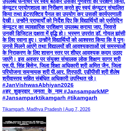
उपलब्ध फर्नीचर पर स्वयं बैठकर उसकी गुणवत्ता का परीक्षण किया,
कंप्यूटर प्रयोगशाला का निरीक्षण करते हुए स्वयं कंप्यूटर संचालित
किया तथा इंटरएक्टिव पैनल का उपयोग कर उसकी कार्यप्रणाली
देखी। उन्होंने प्राचार्यों को निर्देश दिए कि विद्यार्थियों को प्रतिदिन
कंप्यूटर का व्यावहारिक प्रशिक्षण उपलब्ध कराया जाए, जिससे
उनकी डिजिटल दक्षता में वृद्धि हो। भ्रमण उपरांत डॉ. गोयल झांसी
के लिए रवाना हुए। उन्होंने विद्यार्थियों को आश्वस्त किया कि वे पुनः
उनसे मिलने आएंगे तथा विद्यालयों की आवश्यकताओं एवं समस्याओं
के निराकरण के लिए शासन स्तर पर शीघ्र आवश्यक कदम उठाए
जाएंगे। इस अवसर पर संयुक्त संचालक लोक शिक्षण सागर श्री
एस.पी. सिंह बिसेन, जिला शिक्षा अधिकारी श्री अमित जैन, जिला
परियोजना समन्वयक श्री पी.आर. त्रिपाठी, एडीपीसी श्री शैलेष
श्रीवास्तव सहित संबंधित अधिकारी उपस्थित रहे।
#JanVishwasAbhiyan2026
#हर_शुक्रवार_जनता_के_नाम #JansamparkMP
#Jansamparktikamgarh #tikamgarh
Tikamgarh, Madhya Pradesh | Aug 7, 2026