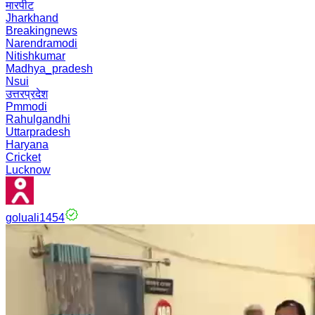
मारपीट
Jharkhand
Breakingnews
Narendramodi
Nitishkumar
Madhya_pradesh
Nsui
उत्तरप्रदेश
Pmmodi
Rahulgandhi
Uttarpradesh
Haryana
Cricket
Lucknow
goluali1454