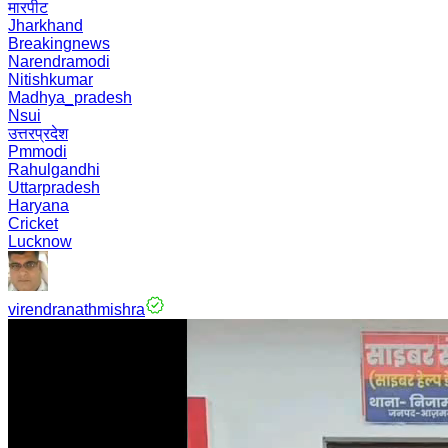
मारपीट
Jharkhand
Breakingnews
Narendramodi
Nitishkumar
Madhya_pradesh
Nsui
उत्तरप्रदेश
Pmmodi
Rahulgandhi
Uttarpradesh
Haryana
Cricket
Lucknow
virendranathmishra