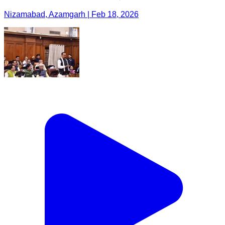
Nizamabad, Azamgarh | Feb 18, 2026