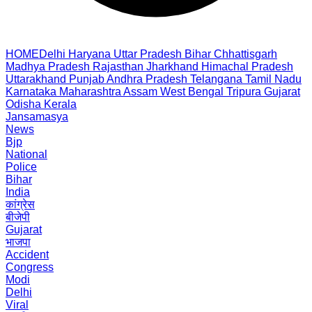
HOME
Delhi
Haryana
Uttar Pradesh
Bihar
Chhattisgarh
Madhya Pradesh
Rajasthan
Jharkhand
Himachal Pradesh
Uttarakhand
Punjab
Andhra Pradesh
Telangana
Tamil Nadu
Karnataka
Maharashtra
Assam
West Bengal
Tripura
Gujarat
Odisha
Kerala
Jansamasya
News
Bjp
National
Police
Bihar
India
कांग्रेस
बीजेपी
Gujarat
भाजपा
Accident
Congress
Modi
Delhi
Viral