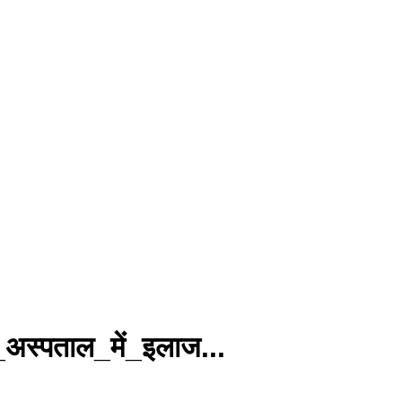
स्पताल_में_इलाज...