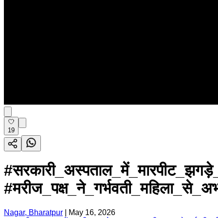
19
#सरकारी_अस्पताल_में_मारपीट_झगड़
#मरीज_पक्ष_ने_गर्भवती_महिला_से_
Nagar, Bharatpur
|
May 16, 2026