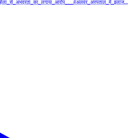
_महिला_से_अभद्रता_का_लगाया_आरोप___
#
अलवर_अस्पताल_में_इलाज...