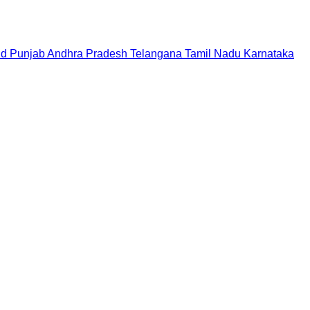
nd
Punjab
Andhra Pradesh
Telangana
Tamil Nadu
Karnataka