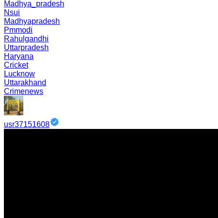
Madhya_pradesh
Nsui
Madhyapradesh
Pmmodi
Rahulgandhi
Uttarpradesh
Haryana
Cricket
Lucknow
Uttarakhand
Crimenews
usr37151608