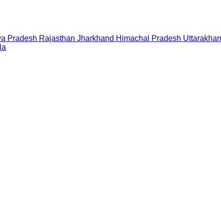
a Pradesh
Rajasthan
Jharkhand
Himachal Pradesh
Uttarakha
la