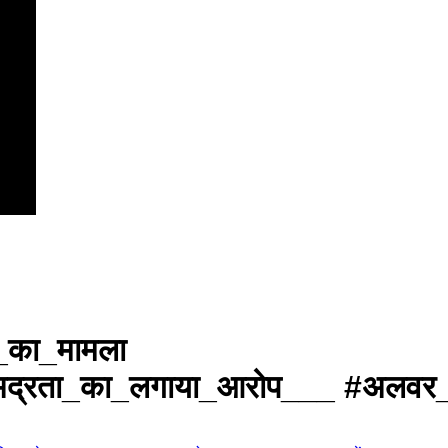
े_का_मामला
अभद्रता_का_लगाया_आरोप___ #अलवर_अ