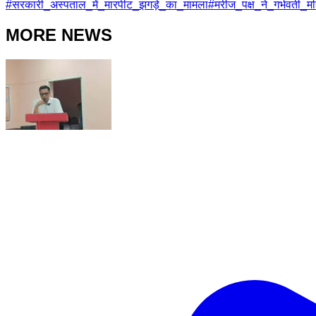
#
सरकारी_अस्पताल_में_मारपीट_झगड़े_का_मामला
#
मरीज_पक्ष_ने_गर्भवती
MORE NEWS