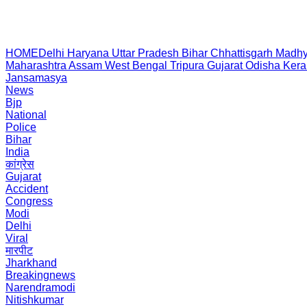
HOME
Delhi
Haryana
Uttar Pradesh
Bihar
Chhattisgarh
Madhy
Maharashtra
Assam
West Bengal
Tripura
Gujarat
Odisha
Kera
Jansamasya
News
Bjp
National
Police
Bihar
India
कांग्रेस
Gujarat
Accident
Congress
Modi
Delhi
Viral
मारपीट
Jharkhand
Breakingnews
Narendramodi
Nitishkumar