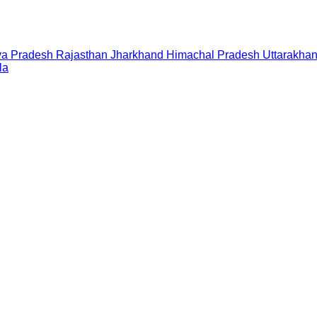
a Pradesh
Rajasthan
Jharkhand
Himachal Pradesh
Uttarakha
la