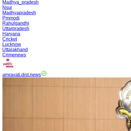
Madhya_pradesh
Nsui
Madhyapradesh
Pmmodi
Rahulgandhi
Uttarpradesh
Haryana
Cricket
Lucknow
Uttarakhand
Crimenews
amravati.dist.news