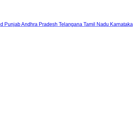
nd
Punjab
Andhra Pradesh
Telangana
Tamil Nadu
Karnataka