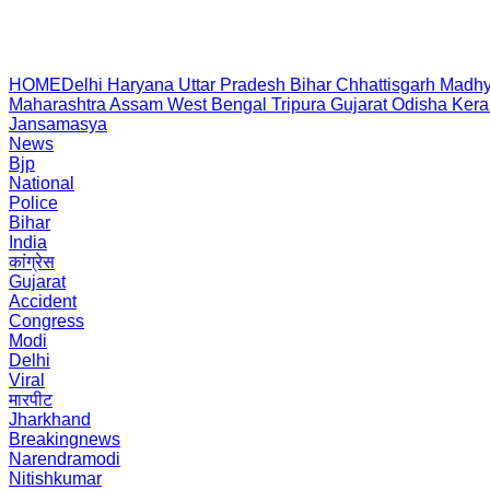
HOME
Delhi
Haryana
Uttar Pradesh
Bihar
Chhattisgarh
Madhy
Maharashtra
Assam
West Bengal
Tripura
Gujarat
Odisha
Kera
Jansamasya
News
Bjp
National
Police
Bihar
India
कांग्रेस
Gujarat
Accident
Congress
Modi
Delhi
Viral
मारपीट
Jharkhand
Breakingnews
Narendramodi
Nitishkumar