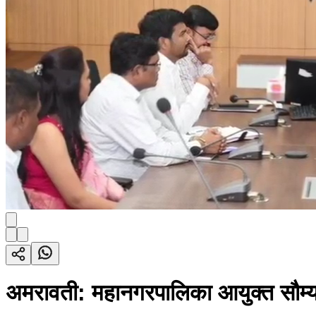
अमरावती: महानगरपालिका आयुक्त सौम्या शर