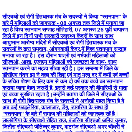
सीएचओ एवं रोगी हितधारक मंच के सदस्यों ने किया "स्तनपान" के
बारे में महिलाओं को जागरूक - 08 अगस्त तक जिले में मनाया जा
रहा है विश्व स्तनपान सप्ताह मोतिहारी, 07 अगस्त 26 पूर्वी चम्पारण
जिले में इन दिनों सभी सरकारी स्वास्थ्य केंद्रों के साथ साथ
आयुष्मान आरोग्य मंदिरों में सीएचओ एवं रोगी हितधारक मंच के
सदस्यों के द्वारा समुदाय, आंगनवाड़ी केंद्र,में विश्व स्तनपान सप्ताह
मनाया जा रहा है। इस दौरान धात्री एवं गर्भवती महिलाओं को
सीएचओ, आशा, एएनएम महिलाओं को स्वच्छता के साथ- साथ
स्तनपान करने का महत्व सीखा रहीं है। इस सम्बन्ध में जिले के
डीसीएम नंदन झा ने कहा की शिशु एवं मातृ मृत्यु दर में कमी एवं बच्चों
के उचित पोषण के लिए कम से कम दो वर्ष तक बच्चे का स्तनपान
कराया जाना बेहद जरूरी है, इससे कई प्रकार की बीमारियों से माता
एवं बच्चा सुरक्षित रहता है।उन्होंने बताया की जिले में सीएचओ के
साथ ही रोगी हितधारक मंच के सदस्यों ने अनोखी पहल किया है वे
अब कई फाइलेरिया, कालाजार, डेंगू, डायरिया के साथ ही
"स्तनपान" के बारे में समाज की महिलाओं को जागरूक रहें है।
लालबेगिया के सीएचओ रोहित राज, बंजरिया सीएचओ अमित कुमार,
जितौरा सीएचओ जीतेन्द्र कुमार, वाटगंज सीएचओ अमर चौधरी ने