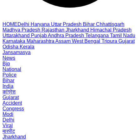
HOME
Delhi
Haryana
Uttar Pradesh
Bihar
Chhattisgarh
Madhya Pradesh
Rajasthan
Jharkhand
Himachal Pradesh
Uttarakhand
Punjab
Andhra Pradesh
Telangana
Tamil Nadu
Karnataka
Maharashtra
Assam
West Bengal
Tripura
Gujarat
Odisha
Kerala
Jansamasya
News
Bjp
National
Police
Bihar
India
कांग्रेस
Gujarat
Accident
Congress
Modi
Delhi
Viral
मारपीट
Jharkhand