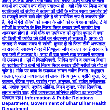
आहार उपलब्ध कराया गया ताकि टीबी मरीज पोषण पोटली के साथ
दवाओं का उपयोग कर शीघ्र स्वास्थ्य हो। वहीं मौके पर जिला यक्षमा
पदाधिकारी डॉ संजीव ने बताया की टीबी के मरीज प्रायः कमजोर वर्ग
या मजदूरी करने वाले लोग होते है जो शारीरिक रूप से कमजोर होते
है,, ऐसे में ऐसे रोगियों को समाज के लोगों को आगे आना चाहिए, टीबी
मरीजों के सहयोग के लिए निक्षय मित्र बनकर उन्हें सहयोग देना
आवश्यक होता है।वहीं मौके पर उपस्थित डॉ सुनील कुमार ने कहा
की किसी भी व्यक्ति को टीबी का संक्रमण हो सकता है, अगर- दो
सप्ताह से ज्यादा समय से खांसी, बुखार हो तो जिला टीबी अस्पताल
या सरकारी स्वास्थ्य केंद्र में निःशुल्क जाँच कराए। दवाई सरकार के
द्वारा फ्री में उपलब्ध है। साथ ही दवा चलने तक सरकारी सहायता
भी उपलब्ध है। पूर्व में जिलाधिकारी, सिविल सर्जन व स्वास्थ्य विभाग
के पदाधिकारी व कर्मी भी निक्षय मित्र बनकर टीबी मरीजों को गोद ले
चुके है। मौके पर क्लब के उपाध्यक्ष लायन नवीन निशांत, मधुसूदन
जालान, प्रशांत जायसवाल एवं लायन विनय कुमार, प्रीति गुप्ता, रेणु
जालान, रंजिता गुप्ता, प्रशांत गुप्ता, अनुष्का, डॉ. राजेश श्रीवास्तव,
डॉ. अशोक कुमार, प्रमोद लोहिया, विनय कुमार, स्नेहा सिकरिया,
लायन मनीष शाह, गौरी जायसवाल अभिषेक लोहिया का सराहनीय
योगदान रहा। Information & Public Relations
Department, Government of Bihar Bihar Health
Department