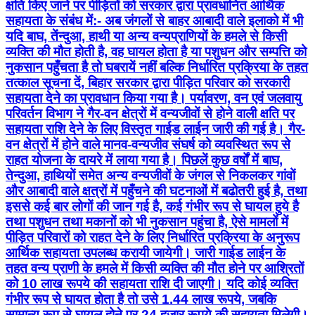
क्षति किए जाने पर पीड़ितों को सरकार द्वारा प्रावधानित आर्थिक
सहायता के संबंध में:- अब जंगलों से बाहर आबादी वाले इलाको में भी
यदि बाघ, तेंन्दुआ, हाथी या अन्य वन्यप्राणियों के हमले से किसी
व्यक्ति की मौत होती है, वह घायल होता है या पशुधन और सम्पत्ति को
नुकसान पहुँचता है तो घबरायें नहीं बल्कि निर्धारित प्रक्रिया के तहत
तत्काल सूचना दें, बिहार सरकार द्वारा पीड़ित परिवार को सरकारी
सहायता देने का प्रावधान किया गया है। पर्यावरण, वन एवं जलवायु
परिवर्तन विभाग ने गैर-वन क्षेत्रों में वन्यजीवों से होने वाली क्षति पर
सहायता राशि देने के लिए विस्तृत गाईड लाईन जारी की गई है। गैर-
वन क्षेत्रों में होने वाले मानव-वन्यजीव संघर्ष को व्यवस्थित रूप से
राहत योजना के दायरे में लाया गया है। पिछलें कुछ वर्षों में बाघ,
तेन्दुआ, हाथियों समेत अन्य वन्यजीवों के जंगल से निकलकर गांवों
और आबादी वाले क्षत्रों में पहुँचने की घटनाओं में बढोतरी हुई है, तथा
इससे कई बार लोगों की जान गई है, कई गंभीर रूप से घायल हुये है
तथा पशुधन तथा मकानों को भी नुकसान पहुंचा है, ऐसे मामलों में
पीड़ित परिवारों को राहत देने के लिए निर्धारित प्रक्रिया के अनुरूप
आर्थिक सहायता उपलब्ध करायी जायेगी। जारी गाईड लाईन के
तहत वन्य प्राणी के हमले में किसी व्यक्ति की मौत होने पर आश्रितों
को 10 लाख रूपये की सहायता राशि दी जाएगी। यदि कोई व्यक्ति
गंभीर रूप से घायत होता है तो उसे 1.44 लाख रूपये, जबकि
सामान्य रूप से घायल होने पर 24 हजार रूपये की सहायता मिलेगी।