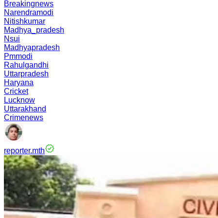
Breakingnews
Narendramodi
Nitishkumar
Madhya_pradesh
Nsui
Madhyapradesh
Pmmodi
Rahulgandhi
Uttarpradesh
Haryana
Cricket
Lucknow
Uttarakhand
Crimenews
reporter.mth