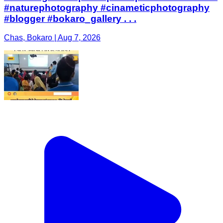
#naturephotography #cinameticphotography
#blogger #bokaro_gallery . . .
Chas, Bokaro | Aug 7, 2026