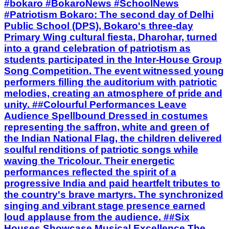
students participated in the Inter-House Group
Song Competition. The event witnessed young
performers filling the auditorium with patriotic
melodies, creating an atmosphere of pride and
unity. ##Colourful Performances Leave
Audience Spellbound Dressed in costumes
representing the saffron, white and green of
the Indian National Flag, the children delivered
soulful renditions of patriotic songs while
waving the Tricolour. Their energetic
performances reflected the spirit of a
progressive India and paid heartfelt tributes to
the country's brave martyrs. The synchronized
singing and vibrant stage presence earned
loud applause from the audience. ##Six
Houses Showcase Musical Excellence The
patriotic musical journey began with Ganga
House's presentation of "Kadam Kadam
Badhaye Ja". Chenab House followed with
"Aage Badho Vishwa Mein Baja Do Danka",
while Jhelum House performed "Ya Rab Rahe