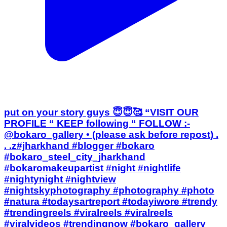
put on your story guys 😇😇🥰 “VISIT OUR
PROFILE “ KEEP following “ FOLLOW :-
@bokaro_gallery • (please ask before repost) .
. .z#jharkhand #blogger #bokaro
#bokaro_steel_city_jharkhand
#bokaromakeupartist #night #nightlife
#nightynight #nightview
#nightskyphotography #photography #photo
#natura #todaysartreport #todayiwore #trendy
#trendingreels #viralreels #viralreels
#viralvideos #trendingnow #bokaro_gallery