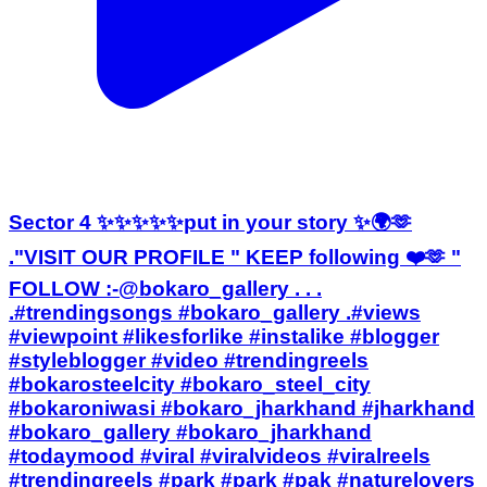
Sector 4 ✨✨✨✨✨put in your story ✨🌍🫶
."VISIT OUR PROFILE " KEEP following ❤️🫶 "
FOLLOW :-@bokaro_gallery . . .
.#trendingsongs #bokaro_gallery .#views
#viewpoint #likesforlike #instalike #blogger
#styleblogger #video #trendingreels
#bokarosteelcity #bokaro_steel_city
#bokaroniwasi #bokaro_jharkhand #jharkhand
#bokaro_gallery #bokaro_jharkhand
#todaymood #viral #viralvideos #viralreels
#trendingreels #park #park #pak #naturelovers