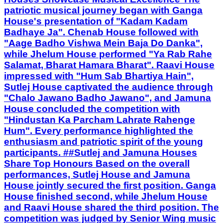
Salamat, Bharat Hamara Bharat". Raavi House
impressed with "Hum Sab Bhartiya Hain",
Sutlej House captivated the audience through
"Chalo Jawano Badho Jawano", and Jamuna
House concluded the competition with
"Hindustan Ka Parcham Lahrate Rahenge
Hum". Every performance highlighted the
enthusiasm and patriotic spirit of the young
participants. ##Sutlej and Jamuna Houses
Share Top Honours Based on the overall
performances, Sutlej House and Jamuna
House jointly secured the first position. Ganga
House finished second, while Jhelum House
and Raavi House shared the third position. The
competition was judged by Senior Wing music
teachers Mrittunjoy Bhattacharjee, Vicky
Anand Pathak and Shubhojit Mishra. The
programme was smoothly anchored by Class
V students Chiranjeet and Aditi. ##Principal
Applauds Students and Teachers DPS Bokaro