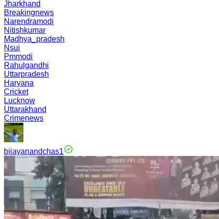
Jharkhand
Breakingnews
Narendramodi
Nitishkumar
Madhya_pradesh
Nsui
Pmmodi
Rahulgandhi
Uttarpradesh
Haryana
Cricket
Lucknow
Uttarakhand
Crimenews
bijayanandchas1