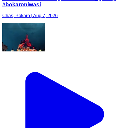
#bokaroniwasi
Chas, Bokaro | Aug 7, 2026