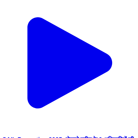
SAIL Promotion 2025: बोकारो स्टील के 9 अधिकारियों की
चमकी किस्मत, GM से बने CGM, मिली नई जिम्मेदारी #SAIL
#BokaroSteelPlant #BSL #BokaroNews
#SteelIndustry Bokaro: स्टील अथॉरिटी ऑफ इंडिया
लिमिटेड (SAIL) ने अधिकारियों के करियर में बड़ा बदलाव करते हुए
E-7 से E-8 ग्रेड में पदोन्नति की घोषणा की है। 30 जून 2025