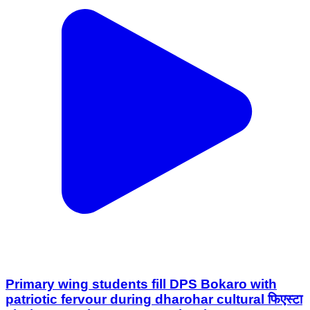
Primary wing students fill DPS Bokaro with
patriotic fervour during dharohar cultural फिएस्टा
#bokaro #BokaroNews #SchoolNews
#Patriotism Bokaro: The second day of Delhi
Public School (DPS), Bokaro's three-day
Primary Wing cultural fiesta, Dharohar, turned
into a grand celebration of patriotism as