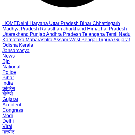
HOME
Delhi
Haryana
Uttar Pradesh
Bihar
Chhattisgarh
Madhya Pradesh
Rajasthan
Jharkhand
Himachal Pradesh
Uttarakhand
Punjab
Andhra Pradesh
Telangana
Tamil Nadu
Karnataka
Maharashtra
Assam
West Bengal
Tripura
Gujarat
Odisha
Kerala
Jansamasya
News
Bjp
National
Police
Bihar
India
कांग्रेस
बीजेपी
Gujarat
Accident
Congress
Modi
Delhi
Viral
मारपीट