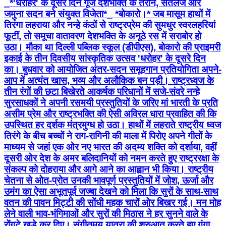
_*'धरोहर' के दूसरे दिन गूंजे देशभक्ति के तराने, सतलज और
जमुना सदन बने संयुक्त विजेता*_ *बोकारो।* जब मासूम हाथों में
तिरंगा लहराया और नन्हे कंठों से राष्ट्रप्रेम की सुमधुर स्वरलहरियां
फूटीं, तो समूचा वातावरण देशभक्ति के अनूठे रस में सराबोर हो
उठा। मौका था दिल्ली पब्लिक स्कूल (डीपीएस), बोकारो की प्राइमरी
इकाई के तीन दिवसीय सांस्कृतिक उत्सव 'धरोहर' के दूसरे दिन
का। बुधवार को आयोजित अंतर-सदन समूहगान प्रतियोगिता अपने-
आप में अत्यंत खास, भव्य और अलौकिक बन पड़ी। राष्ट्रध्वज के
तीन रंगों की छटा बिखेरते आकर्षक परिधानों में सजे-संवरे नन्हे
सुरसाधकों ने अपनी रसमयी प्रस्तुतियों के जरिए मां भारती के प्रति
असीम प्रेम और राष्ट्रभक्ति की ऐसी अविरल धारा प्रवाहित की कि
उपस्थित हर दर्शक मंत्रमुग्ध हो उठा। हाथों में लहराते राष्ट्रीय ध्वज
तिरंगे के बीच बच्चों ने राग-रागिनी की माला में पिरोए अपने गीतों के
माध्यम से जहां एक ओर नए भारत की अदम्य शक्ति को दर्शाया, वहीं
दूसरी ओर देश के अमर बलिदानियों को नमन करते हुए राष्ट्ररक्षा के
संकल्प को दोहराया और आगे आने का आह्वान भी किया। राष्ट्रीय
चेतना से ओत-प्रोत उनकी भावपूर्ण प्रस्तुतियों में जोश, ऊर्जा और
उमंग का ऐसा अभूतपूर्व जज्बा देखने को मिला कि सुरों के साथ-साथ
वतन की पावन मिट्टी की सोंधी महक चारों ओर बिखर गई। मन मोह
लेने वाली भाव-भंगिमाओं और सुरों की मिठास ने हर सुनने वाले के
रोंगटे खड़े कर दिए। संगीतमय यात्रा की शुरुआत करते हुए गंगा