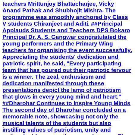
Principal Dr. A. S. Gangwar congratulated the
young performers and the Primary Wing
teachers for organising the event successfully.
Appreciating the students' dedication and
patriotic spirit, he said, "Every participating
team that has poured out their patriotic fervour
is a winner. The zeal, enthusiasm and
dedication manifested through these
presentations depict the lamp of patriotism
that glows in every young mind and heart."
##Dharohar Continues to Inspire Young Minds
The second day of Dharohar concluded on a
memorable note, showcasing not only the
musical talents of the students but also
instilling values of patriotism, unity and
national pride among the young learners. The
cultural fiesta continues to provide a platform
for students to express their creativity while
celebrating India's rich heritage.
Chas, Bokaro | Aug 5, 2026