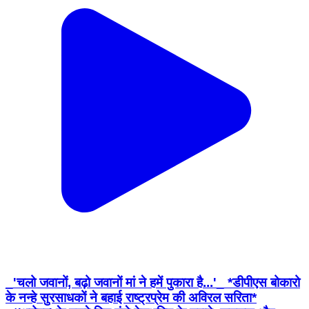
_'चलो जवानों, बढ़ो जवानों मां ने हमें पुकारा है...'_ *डीपीएस बोकारो
के नन्हे सुरसाधकों ने बहाई राष्ट्रप्रेम की अविरल सरिता*