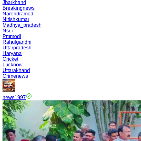
Jharkhand
Breakingnews
Narendramodi
Nitishkumar
Madhya_pradesh
Nsui
Pmmodi
Rahulgandhi
Uttarpradesh
Haryana
Cricket
Lucknow
Uttarakhand
Crimenews
news1997