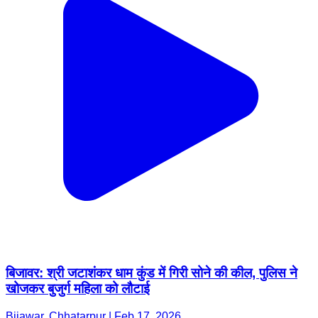
बिजावर: श्री जटाशंकर धाम कुंड में गिरी सोने की कील, पुलिस ने
खोजकर बुजुर्ग महिला को लौटाई
Bijawar, Chhatarpur | Feb 17, 2026