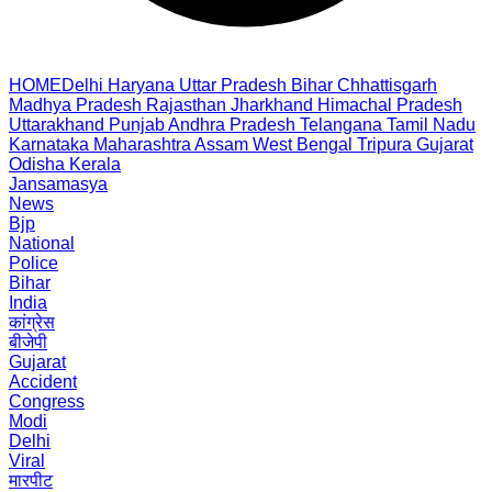
HOME
Delhi
Haryana
Uttar Pradesh
Bihar
Chhattisgarh
Madhya Pradesh
Rajasthan
Jharkhand
Himachal Pradesh
Uttarakhand
Punjab
Andhra Pradesh
Telangana
Tamil Nadu
Karnataka
Maharashtra
Assam
West Bengal
Tripura
Gujarat
Odisha
Kerala
Jansamasya
News
Bjp
National
Police
Bihar
India
कांग्रेस
बीजेपी
Gujarat
Accident
Congress
Modi
Delhi
Viral
मारपीट