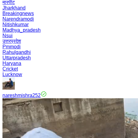
मारपीट
Jharkhand
Breakingnews
Narendramodi
Nitishkumar
Madhya_pradesh
Nsui
उत्तरप्रदेश
Pmmodi
Rahulgandhi
Uttarpradesh
Haryana
Cricket
Lucknow
nareshmishra252