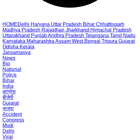
HOME
Delhi
Haryana
Uttar Pradesh
Bihar
Chhattisgarh
Madhya Pradesh
Rajasthan
Jharkhand
Himachal Pradesh
Uttarakhand
Punjab
Andhra Pradesh
Telangana
Tamil Nadu
Karnataka
Maharashtra
Assam
West Bengal
Tripura
Gujarat
Odisha
Kerala
Jansamasya
News
Bjp
National
Police
Bihar
India
कांग्रेस
बीजेपी
Gujarat
भाजपा
Accident
Congress
Modi
Delhi
Viral