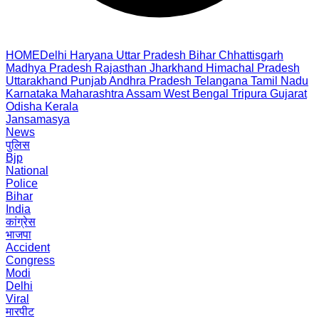
HOME
Delhi
Haryana
Uttar Pradesh
Bihar
Chhattisgarh
Madhya Pradesh
Rajasthan
Jharkhand
Himachal Pradesh
Uttarakhand
Punjab
Andhra Pradesh
Telangana
Tamil Nadu
Karnataka
Maharashtra
Assam
West Bengal
Tripura
Gujarat
Odisha
Kerala
Jansamasya
News
पुलिस
Bjp
National
Police
Bihar
India
कांग्रेस
भाजपा
Accident
Congress
Modi
Delhi
Viral
मारपीट