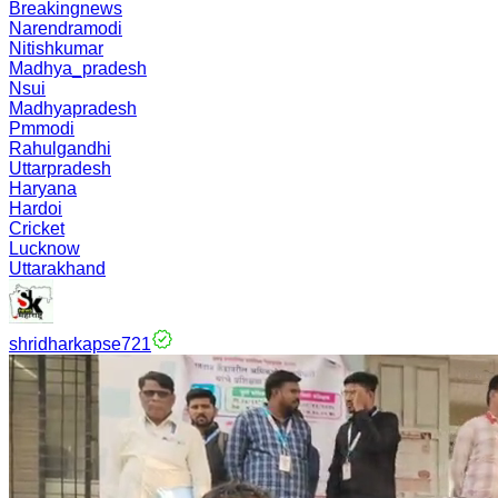
Breakingnews
Narendramodi
Nitishkumar
Madhya_pradesh
Nsui
Madhyapradesh
Pmmodi
Rahulgandhi
Uttarpradesh
Haryana
Hardoi
Cricket
Lucknow
Uttarakhand
shridharkapse721