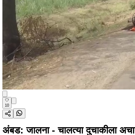
10
अंबड: जालना - चालत्या दुचाकीला अच