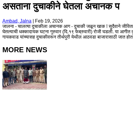
असताना दुचाकीने घेतला अचानक प
Ambad, Jalna
|
Feb 19, 2026
जालना - चालत्या दुचाकीला अचानक आग - दुचाकी जळून खाक ! सुदैवाने जीवितह
घेतल्याची धक्कादायक घटना गुरुवार (दि.१९ फेब्रुवारी) रोजी घडली. या आगीत द
गायकवाड यांच्यासह दुचाकीवरून तीर्थपुरी येथील आठवडा बाजारासाठी जात होत
MORE NEWS