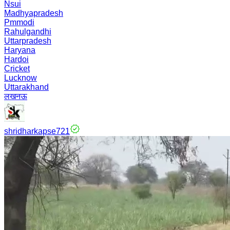
Nsui
Madhyapradesh
Pmmodi
Rahulgandhi
Uttarpradesh
Haryana
Hardoi
Cricket
Lucknow
Uttarakhand
लखनऊ
shridharkapse721