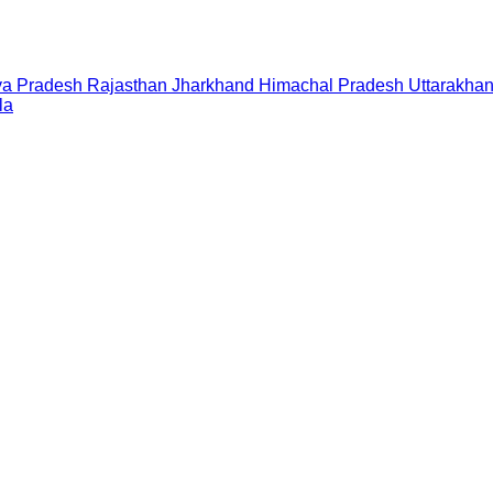
a Pradesh
Rajasthan
Jharkhand
Himachal Pradesh
Uttarakha
la