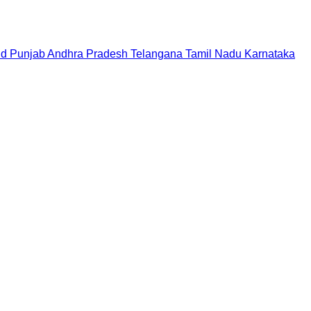
nd
Punjab
Andhra Pradesh
Telangana
Tamil Nadu
Karnataka