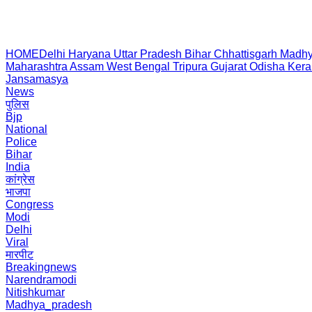
HOME
Delhi
Haryana
Uttar Pradesh
Bihar
Chhattisgarh
Madhy
Maharashtra
Assam
West Bengal
Tripura
Gujarat
Odisha
Kera
Jansamasya
News
पुलिस
Bjp
National
Police
Bihar
India
कांग्रेस
भाजपा
Congress
Modi
Delhi
Viral
मारपीट
Breakingnews
Narendramodi
Nitishkumar
Madhya_pradesh