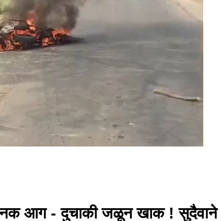
ानक आग - दुचाकी जळून खाक ! सुदैवाने