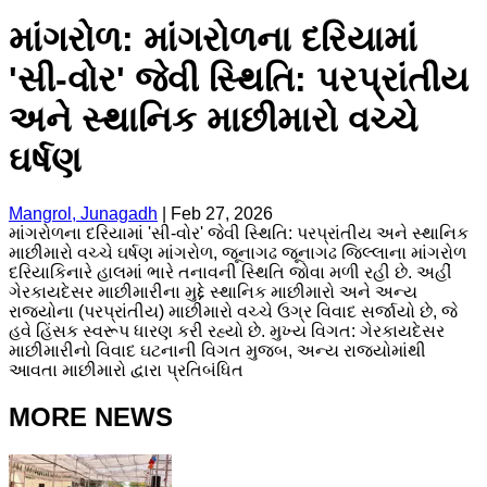
માંગરોળ: માંગરોળના દરિયામાં
'સી-વોર' જેવી સ્થિતિ: પરપ્રાંતીય
અને સ્થાનિક માછીમારો વચ્ચે
ઘર્ષણ
Mangrol, Junagadh
|
Feb 27, 2026
માંગરોળના દરિયામાં 'સી-વોર' જેવી સ્થિતિ: પરપ્રાંતીય અને સ્થાનિક
માછીમારો વચ્ચે ઘર્ષણ ​માંગરોળ, જૂનાગઢ ​જૂનાગઢ જિલ્લાના માંગરોળ
દરિયાકિનારે હાલમાં ભારે તનાવની સ્થિતિ જોવા મળી રહી છે. અહીં
ગેરકાયદેસર માછીમારીના મુદ્દે સ્થાનિક માછીમારો અને અન્ય
રાજ્યોના (પરપ્રાંતીય) માછીમારો વચ્ચે ઉગ્ર વિવાદ સર્જાયો છે, જે
હવે હિંસક સ્વરૂપ ધારણ કરી રહ્યો છે. ​મુખ્ય વિગત: ગેરકાયદેસર
માછીમારીનો વિવાદ ​ઘટનાની વિગત મુજબ, અન્ય રાજ્યોમાંથી
આવતા માછીમારો દ્વારા પ્રતિબંધિત
MORE NEWS