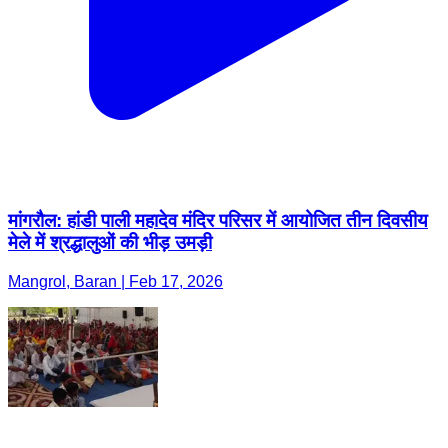
मांगरौल: हांडी पाली महादेव मंदिर परिसर में आयोजित तीन दिवसीय
मेले में श्रद्धालुओं की भीड़ उमड़ी
Mangrol, Baran | Feb 17, 2026