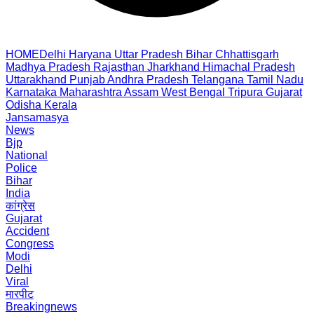
HOME
Delhi
Haryana
Uttar Pradesh
Bihar
Chhattisgarh
Madhya Pradesh
Rajasthan
Jharkhand
Himachal Pradesh
Uttarakhand
Punjab
Andhra Pradesh
Telangana
Tamil Nadu
Karnataka
Maharashtra
Assam
West Bengal
Tripura
Gujarat
Odisha
Kerala
Jansamasya
News
Bjp
National
Police
Bihar
India
कांग्रेस
Gujarat
Accident
Congress
Modi
Delhi
Viral
मारपीट
Breakingnews