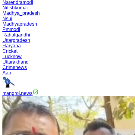
Narendramodi
Nitishkumar
Madhya_pradesh
Nsui
Madhyapradesh
Pmmodi
Rahulgandhi
Uttarpradesh
Haryana
Cricket
Lucknow
Uttarakhand
Crimenews
Aap
mangrol.news