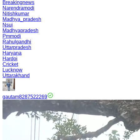
Breakingnews
Narendramodi
Nitishkumar
Madhya_pradesh
Nsui
Madhyapradesh
Pmmodi
Rahulgandhi
Uttarpradesh
Haryana
Hardoi
Cricket
Lucknow
Uttarakhand
gautam8287522269