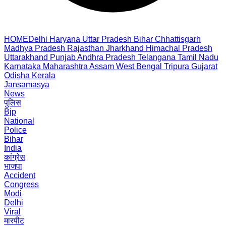
HOME
Delhi
Haryana
Uttar Pradesh
Bihar
Chhattisgarh
Madhya Pradesh
Rajasthan
Jharkhand
Himachal Pradesh
Uttarakhand
Punjab
Andhra Pradesh
Telangana
Tamil Nadu
Karnataka
Maharashtra
Assam
West Bengal
Tripura
Gujarat
Odisha
Kerala
Jansamasya
News
पुलिस
Bjp
National
Police
Bihar
India
कांग्रेस
भाजपा
Accident
Congress
Modi
Delhi
Viral
मारपीट