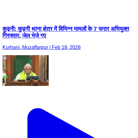
कुढ़नी: कुढ़नी थाना क्षेत्र में विभिन्न मामलों के 7 फरार अभियुक्त
गिरफ्तार, जेल भेजे गए
Kurhani, Muzaffarpur | Feb 18, 2026