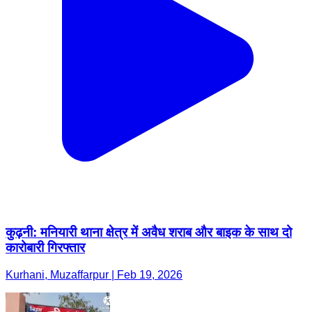
कुढ़नी: मनियारी थाना क्षेत्र में अवैध शराब और बाइक के साथ दो
कारोबारी गिरफ्तार
Kurhani, Muzaffarpur | Feb 19, 2026