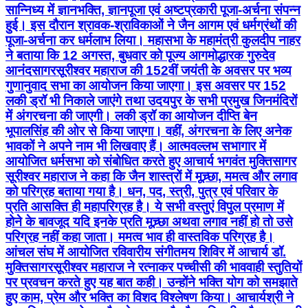
सान्निध्य में ज्ञानभक्ति, ज्ञानपूजा एवं अष्टप्रकारी पूजा-अर्चना संपन्न
हुई। इस दौरान श्रावक-श्राविकाओं ने जैन आगम एवं धर्मग्रंथों की
पूजा-अर्चना कर धर्मलाभ लिया। महासभा के महामंत्री कुलदीप नाहर
ने बताया कि 12 अगस्त, बुधवार को पूज्य आगमोद्धारक गुरुदेव
आनंदसागरसूरीश्वर महाराज की 152वीं जयंती के अवसर पर भव्य
गुणानुवाद सभा का आयोजन किया जाएगा। इस अवसर पर 152
लकी ड्रॉ भी निकाले जाएंगे तथा उदयपुर के सभी प्रमुख जिनमंदिरों
में अंगरचना की जाएगी। लकी ड्रॉ का आयोजन दीप्ति बेन
भूपालसिंह की ओर से किया जाएगा। वहीं, अंगरचना के लिए अनेक
भावकों ने अपने नाम भी लिखवाए हैं। आत्मवल्लभ सभागार में
आयोजित धर्मसभा को संबोधित करते हुए आचार्य भगवंत मुक्तिसागर
सूरीश्वर महाराज ने कहा कि जैन शास्त्रों में मूच्र्छा, ममत्व और लगाव
को परिग्रह बताया गया है। धन, पद, स्त्री, पुत्र एवं परिवार के
प्रति आसक्ति ही महापरिग्रह है। ये सभी वस्तुएं विपुल प्रमाण में
होने के बावजूद यदि इनके प्रति मूच्र्छा अथवा लगाव नहीं हो तो उसे
परिग्रह नहीं कहा जाता। ममत्व भाव ही वास्तविक परिग्रह है।
आंचल संघ में आयोजित रविवारीय संगीतमय शिविर में आचार्य डॉ.
मुक्तिसागरसूरीश्वर महाराज ने रत्नाकर पच्चीसी की भाववाही स्तुतियों
पर प्रवचन करते हुए यह बात कही। उन्होंने भक्ति योग को समझाते
हुए काम, प्रेम और भक्ति का विशद विश्लेषण किया। आचार्यश्री ने