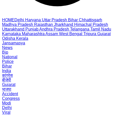
HOME
Delhi
Haryana
Uttar Pradesh
Bihar
Chhattisgarh
Madhya Pradesh
Rajasthan
Jharkhand
Himachal Pradesh
Uttarakhand
Punjab
Andhra Pradesh
Telangana
Tamil Nadu
Karnataka
Maharashtra
Assam
West Bengal
Tripura
Gujarat
Odisha
Kerala
Jansamasya
News
Bjp
National
Police
Bihar
India
कांग्रेस
बीजेपी
Gujarat
भाजपा
Accident
Congress
Modi
Delhi
Viral