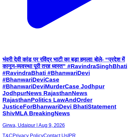
भंवरी देवी कांड पर रविंद्र भाटी का बड़ा हमला! बोले- “प्रदेश में
कानून-व्यवस्था पूरी तरह ध्वस्त” #RavindraSinghBhati
#RavindraBhati #BhanwariDevi
#BhanwariDeviCase
#BhanwariDeviMurderCase Jodhpur
JodhpurNews RajasthanNews
RajasthanPolitics LawAndOrder
JusticeForBhanwariDevi BhatiStatement
ShivMLA BreakingNews
Girwa, Udaipur | Aug 9, 2026
T&C
Privacy Policy
Contact Us
IPR