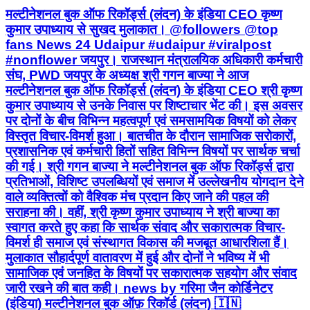
मल्टीनेशनल बुक ऑफ रिकॉर्ड्स (लंदन) के इंडिया CEO कृष्ण
कुमार उपाध्याय से सुखद मुलाकात। @followers @top
fans News 24 Udaipur #udaipur #viralpost
#nonflower जयपुर। राजस्थान मंत्रालयिक अधिकारी कर्मचारी
संघ, PWD जयपुर के अध्यक्ष श्री गगन बाज्या ने आज
मल्टीनेशनल बुक ऑफ रिकॉर्ड्स (लंदन) के इंडिया CEO श्री कृष्ण
कुमार उपाध्याय से उनके निवास पर शिष्टाचार भेंट की। इस अवसर
पर दोनों के बीच विभिन्न महत्वपूर्ण एवं समसामयिक विषयों को लेकर
विस्तृत विचार-विमर्श हुआ। बातचीत के दौरान सामाजिक सरोकारों,
प्रशासनिक एवं कर्मचारी हितों सहित विभिन्न विषयों पर सार्थक चर्चा
की गई। श्री गगन बाज्या ने मल्टीनेशनल बुक ऑफ रिकॉर्ड्स द्वारा
प्रतिभाओं, विशिष्ट उपलब्धियों एवं समाज में उल्लेखनीय योगदान देने
वाले व्यक्तित्वों को वैश्विक मंच प्रदान किए जाने की पहल की
सराहना की। वहीं, श्री कृष्ण कुमार उपाध्याय ने श्री बाज्या का
स्वागत करते हुए कहा कि सार्थक संवाद और सकारात्मक विचार-
विमर्श ही समाज एवं संस्थागत विकास की मजबूत आधारशिला हैं।
मुलाकात सौहार्दपूर्ण वातावरण में हुई और दोनों ने भविष्य में भी
सामाजिक एवं जनहित के विषयों पर सकारात्मक सहयोग और संवाद
जारी रखने की बात कही। news by गरिमा जैन कोर्डिनेटर
(इंडिया) मल्टीनेशनल बुक ऑफ़ रिकॉर्ड (लंदन) 🇮🇳