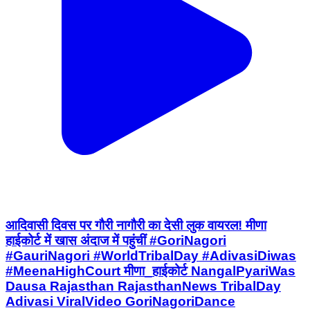
आदिवासी दिवस पर गौरी नागौरी का देसी लुक वायरल! मीणा
हाईकोर्ट में खास अंदाज में पहुंचीं #GoriNagori
#GauriNagori #WorldTribalDay #AdivasiDiwas
#MeenaHighCourt मीणा_हाईकोर्ट NangalPyariWas
Dausa Rajasthan RajasthanNews TribalDay
Adivasi ViralVideo GoriNagoriDance