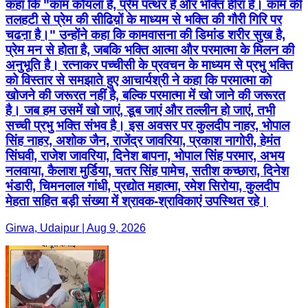
कहा कि "काम कोयला है, प्रेम पत्थर है और भक्ति हीरा है। काम की
तलहटी से प्रेम की सीढिय़ों के माध्यम से भक्ति की गौरी गिरि पर
चढऩा है।" उन्होंने कहा कि कामवासना की डिमांड शरीर सुख है,
प्रेम मन से होता है, जबकि भक्ति आत्मा और परमात्मा के मिलन की
अनुभूति है। रत्नाकर पच्चीसी के प्रवचन के माध्यम से प्रभु भक्ति
को विस्तार से समझाते हुए आचार्यश्री ने कहा कि परमात्मा को
खोजने की जरूरत नहीं है, बल्कि परमात्मा में खो जाने की जरूरत
है। जब हम उसमें खो जाएं, डूब जाएं और तल्लीन हो जाएं, तभी
सच्ची प्रभु भक्ति संभव है। इस अवसर पर कुलदीप नाहर, भोपाल
सिंह नाहर, अशोक जैन, राजेंद्र जावरिया, प्रकाश नागोरी, हेमंत
सिंघवी, राजेश जावरिया, दिनेश बापना, भोपाल सिंह परमार, अभय
नलवाया, कैलाश मुर्डिया, चतर सिंह पामेच, सतीश कच्छारा, दिनेश
भंडारी, चिमनलाल गांधी, प्रद्योत महात्मा, रमेश सिरोया, कुलदीप
मेहता सहित बड़ी संख्या में श्रावक-श्राविकाएं उपस्थित रहे।
Girwa, Udaipur | Aug 9, 2026