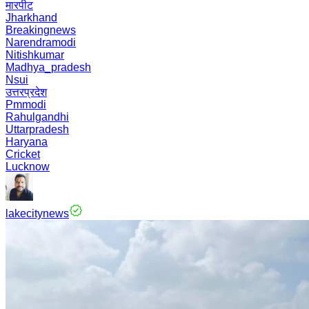
मारपीट
Jharkhand
Breakingnews
Narendramodi
Nitishkumar
Madhya_pradesh
Nsui
उत्तरप्रदेश
Pmmodi
Rahulgandhi
Uttarpradesh
Haryana
Cricket
Lucknow
lakecitynews