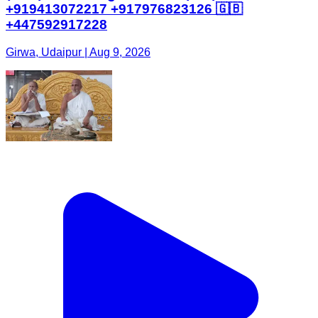
+919413072217 +917976823126 🇬🇧
+447592917228
Girwa, Udaipur | Aug 9, 2026