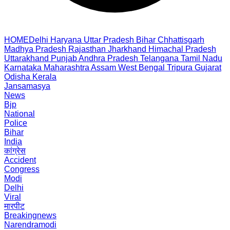
HOME
Delhi
Haryana
Uttar Pradesh
Bihar
Chhattisgarh
Madhya Pradesh
Rajasthan
Jharkhand
Himachal Pradesh
Uttarakhand
Punjab
Andhra Pradesh
Telangana
Tamil Nadu
Karnataka
Maharashtra
Assam
West Bengal
Tripura
Gujarat
Odisha
Kerala
Jansamasya
News
Bjp
National
Police
Bihar
India
कांग्रेस
Accident
Congress
Modi
Delhi
Viral
मारपीट
Breakingnews
Narendramodi