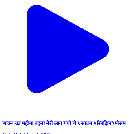
सावन का महीना बहना मेरी लाग गयो री #सावन #रिमझिम#मौसम