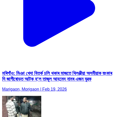
মৰিগাঁও: মিঞা খেদা বিতৰ্ক চলি থকাৰ মাজতে খিলঞ্জীয়া অসমীয়াক হুংকাৰ
দি জাগীৰোডত আটক হ'ল তাজুল আহমেদ নামৰ এজন যুৱক
Marigaon, Morigaon | Feb 19, 2026