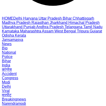
HOME
Delhi
Haryana
Uttar Pradesh
Bihar
Chhattisgarh
Madhya Pradesh
Rajasthan
Jharkhand
Himachal Pradesh
Uttarakhand
Punjab
Andhra Pradesh
Telangana
Tamil Nadu
Karnataka
Maharashtra
Assam
West Bengal
Tripura
Gujarat
Odisha
Kerala
Jansamasya
News
Bjp
National
Police
Bihar
India
कांग्रेस
Accident
Congress
Modi
Delhi
Viral
मारपीट
Breakingnews
Narendramodi