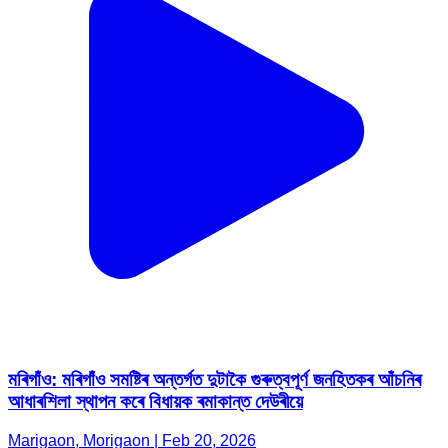
মৰিগাঁও: মৰিগাঁও সমষ্টিৰ অন্তৰ্গত দুটাকৈ গুৰুত্বপূৰ্ণ জনহিতকৰ আঁচনিৰ
আধাৰশিলা স্থাপন কৰে বিধায়ক ৰমাকান্ত দেউৰীয়ে
Marigaon, Morigaon | Feb 20, 2026