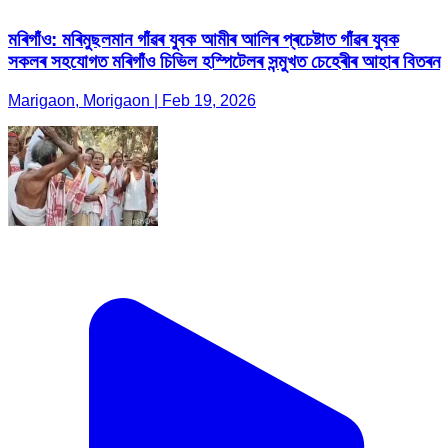
মৰিগাঁও: মৰিমুছলমান গাঁৱৰ যুবক আমীৰ আলিৰ প্ৰচেষ্টাত গাঁৱৰ যুবক
সকলৰ সহযোগত মৰিগাঁও চিভিল হস্পিটেলৰ সন্মুখত চেহেৰীৰ আহাৰ বিতৰন
Marigaon, Morigaon | Feb 19, 2026