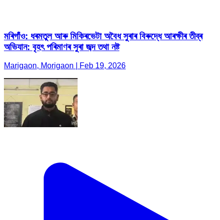
মৰিগাঁও: ধৰমতুল আৰু মিকিৰভেটা অবৈধ সুৰাৰ বিৰুদ্ধে আৰক্ষীৰ তীব্ৰ
অভিযান: বৃহৎ পৰিমাণৰ সুৰা জব্দ তথা নষ্ট
Marigaon, Morigaon | Feb 19, 2026