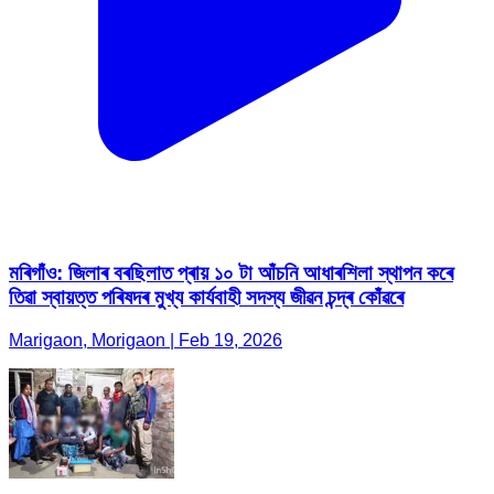
মৰিগাঁও: জিলাৰ বৰছিলাত প্ৰায় ১০ টা আঁচনি আধাৰশিলা স্থাপন কৰে
তিৱা স্বায়ত্ত পৰিষদৰ মুখ্য কাৰ্যবাহী সদস্য জীৱন চন্দ্ৰ কোঁৱৰে
Marigaon, Morigaon | Feb 19, 2026