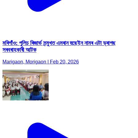
মৰিগাঁও: পুলিচ ৰিজাৰ্ভ সন্মুখত এমৰান হুছেইন নামৰ এটা ড্ৰাগছ
সৰবৰাহকাৰী আটক
Marigaon, Morigaon | Feb 20, 2026