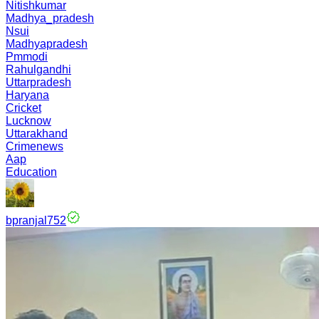
Nitishkumar
Madhya_pradesh
Nsui
Madhyapradesh
Pmmodi
Rahulgandhi
Uttarpradesh
Haryana
Cricket
Lucknow
Uttarakhand
Crimenews
Aap
Education
bpranjal752