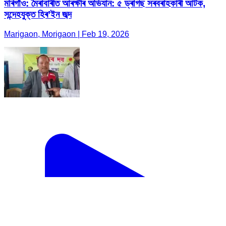
মৰিগাঁও: মৈৰাবাৰীত আৰক্ষীৰ অভিযান: ৫ ড্ৰাগছ সৰবৰাহকাৰী আটক,
সন্দেহযুক্ত হিৰ’ইন জব্দ
Marigaon, Morigaon | Feb 19, 2026