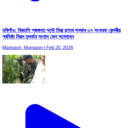
মৰিগাঁও: বিহুতলি প্ৰাঙ্গনত সদৌ তিৱা ছাত্ৰ সন্থাৰ ৩৭ সংখ্যক কেন্দ্ৰীয়
প্ৰতিষ্ঠা দিৱস সন্দৰ্ভত সংবাদ মেল সম্বোধন
Marigaon, Morigaon | Feb 20, 2026