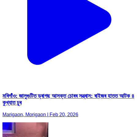
মৰিগাঁও: জালুগুটিত ড্ৰাগছ আসক্ত চোৰৰ সন্ত্ৰাস: ৰাইজৰ হাতত আটক ৪
কুখ্যাত চুৰ
Marigaon, Morigaon | Feb 20, 2026