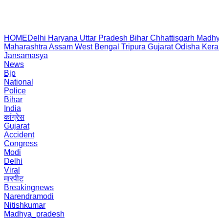
HOME
Delhi
Haryana
Uttar Pradesh
Bihar
Chhattisgarh
Madhy
Maharashtra
Assam
West Bengal
Tripura
Gujarat
Odisha
Kera
Jansamasya
News
Bjp
National
Police
Bihar
India
कांग्रेस
Gujarat
Accident
Congress
Modi
Delhi
Viral
मारपीट
Breakingnews
Narendramodi
Nitishkumar
Madhya_pradesh