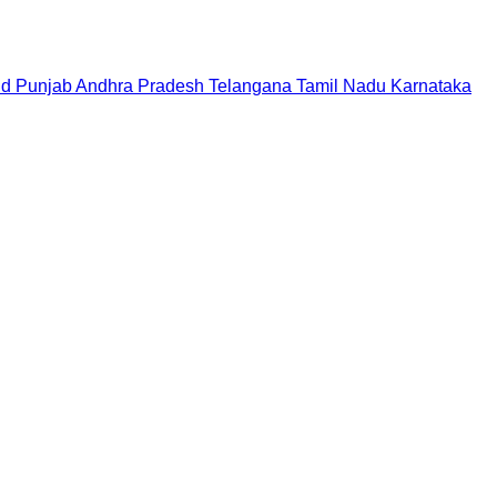
nd
Punjab
Andhra Pradesh
Telangana
Tamil Nadu
Karnataka