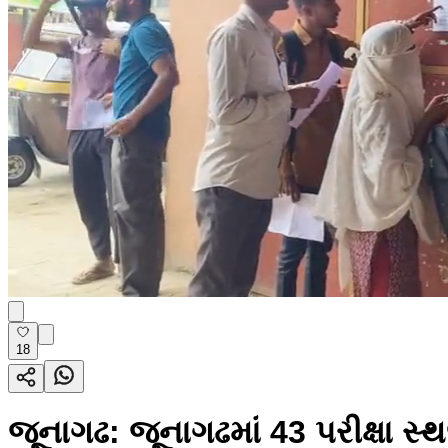
18
જૂનાગઢ: જૂનાગઢમાં 43 પરીક્ષા સ્થ