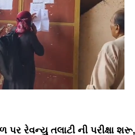
ળ પર રેવન્યુ તલાટી ની પરીક્ષા શરૂ