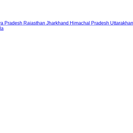
a Pradesh
Rajasthan
Jharkhand
Himachal Pradesh
Uttarakha
la