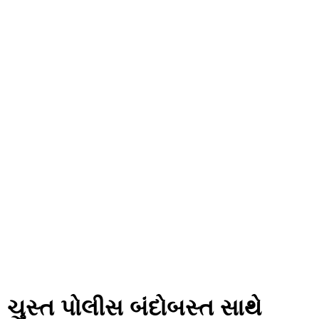
, ચુસ્ત પોલીસ બંદોબસ્ત સાથે