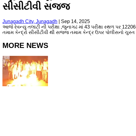
સીસીટીવી સજ્જ
Junagadh City, Junagadh
|
Sep 14, 2025
આજે રેવન્યુ તલાટી ની પરીક્ષા ,જુનાગઢ માં 43 પરીક્ષા સ્થળ પર 12206
તમામ કેન્દ્રો સીસીટીવી થી સજ્જ તમામ કેન્દ્ર ઉપર પોલીસનો ચુસ્ત
MORE NEWS