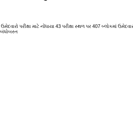
 ઉમેદવારો પરીક્ષા માટે નોંધાયા 43 પરીક્ષા સ્થળ પર 407 બ્લોકમાં ઉમેદ
 બંધોબસ્ત