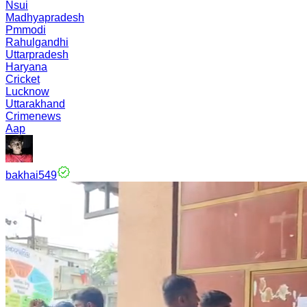
Nsui
Madhyapradesh
Pmmodi
Rahulgandhi
Uttarpradesh
Haryana
Cricket
Lucknow
Uttarakhand
Crimenews
Aap
bakhai549