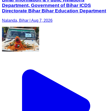
Department, Government of Bihar ICDS
Directorate Bihar Bihar Education Department
Nalanda, Bihar | Aug 7, 2026