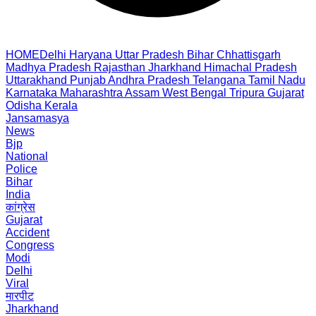
HOME
Delhi
Haryana
Uttar Pradesh
Bihar
Chhattisgarh
Madhya Pradesh
Rajasthan
Jharkhand
Himachal Pradesh
Uttarakhand
Punjab
Andhra Pradesh
Telangana
Tamil Nadu
Karnataka
Maharashtra
Assam
West Bengal
Tripura
Gujarat
Odisha
Kerala
Jansamasya
News
Bjp
National
Police
Bihar
India
कांग्रेस
Gujarat
Accident
Congress
Modi
Delhi
Viral
मारपीट
Jharkhand