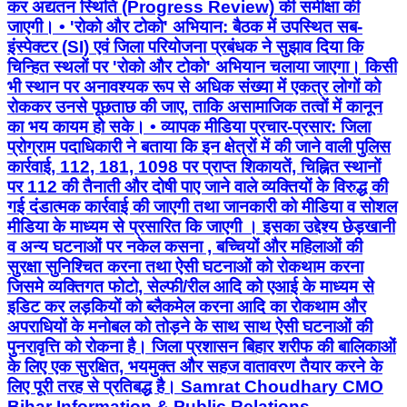
कर अद्यतन स्थिति (Progress Review) की समीक्षा की
जाएगी। • 'रोको और टोको' अभियान: बैठक में उपस्थित सब-
इंस्पेक्टर (SI) एवं जिला परियोजना प्रबंधक ने सुझाव दिया कि
चिन्हित स्थलों पर 'रोको और टोको' अभियान चलाया जाएगा। किसी
भी स्थान पर अनावश्यक रूप से अधिक संख्या में एकत्र लोगों को
रोककर उनसे पूछताछ की जाए, ताकि असामाजिक तत्वों में कानून
का भय कायम हो सके। • व्यापक मीडिया प्रचार-प्रसार: जिला
प्रोग्राम पदाधिकारी ने बताया कि इन क्षेत्रों में की जाने वाली पुलिस
कार्रवाई, 112, 181, 1098 पर प्राप्त शिकायतें, चिह्नित स्थानों
पर 112 की तैनाती और दोषी पाए जाने वाले व्यक्तियों के विरुद्ध की
गई दंडात्मक कार्रवाई की जाएगी तथा जानकारी को मीडिया व सोशल
मीडिया के माध्यम से प्रसारित कि जाएगी । इसका उद्देश्य छेड़खानी
व अन्य घटनाओं पर नकेल कसना , बच्चियों और महिलाओं की
सुरक्षा सुनिश्चित करना तथा ऐसी घटनाओं को रोकथाम करना
जिसमे व्यक्तिगत फोटो, सेल्फी/रील आदि को एआई के माध्यम से
इडिट कर लड़कियों को ब्लैकमेल करना आदि का रोकथाम और
अपराधियों के मनोबल को तोड़ने के साथ साथ ऐसी घटनाओं की
पुनरावृत्ति को रोकना है। जिला प्रशासन बिहार शरीफ की बालिकाओं
के लिए एक सुरक्षित, भयमुक्त और सहज वातावरण तैयार करने के
लिए पूरी तरह से प्रतिबद्ध है। Samrat Choudhary CMO
Bihar Information & Public Relations