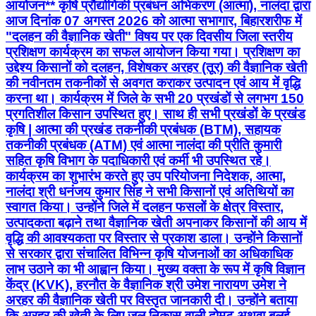
आयोजन** कृषि प्रौद्योगिकी प्रबंधन अभिकरण (आत्मा), नालंदा द्वारा
आज दिनांक 07 अगस्त 2026 को आत्मा सभागार, बिहारशरीफ में
"दलहन की वैज्ञानिक खेती" विषय पर एक दिवसीय जिला स्तरीय
प्रशिक्षण कार्यक्रम का सफल आयोजन किया गया। प्रशिक्षण का
उद्देश्य किसानों को दलहन, विशेषकर अरहर (तूर) की वैज्ञानिक खेती
की नवीनतम तकनीकों से अवगत कराकर उत्पादन एवं आय में वृद्धि
करना था। कार्यक्रम में जिले के सभी 20 प्रखंडों से लगभग 150
प्रगतिशील किसान उपस्थित हुए। साथ ही सभी प्रखंडों के प्रखंड
कृषि | आत्मा की प्रखंड तकनीकी प्रबंधक (BTM), सहायक
तकनीकी प्रबंधक (ATM) एवं आत्मा नालंदा की प्रीति कुमारी
सहित कृषि विभाग के पदाधिकारी एवं कर्मी भी उपस्थित रहे।
कार्यक्रम का शुभारंभ करते हुए उप परियोजना निदेशक, आत्मा,
नालंदा श्री धनंजय कुमार सिंह ने सभी किसानों एवं अतिथियों का
स्वागत किया। उन्होंने जिले में दलहन फसलों के क्षेत्र विस्तार,
उत्पादकता बढ़ाने तथा वैज्ञानिक खेती अपनाकर किसानों की आय में
वृद्धि की आवश्यकता पर विस्तार से प्रकाश डाला। उन्होंने किसानों
से सरकार द्वारा संचालित विभिन्न कृषि योजनाओं का अधिकाधिक
लाभ उठाने का भी आह्वान किया। मुख्य वक्ता के रूप में कृषि विज्ञान
केंद्र (KVK), हरनौत के वैज्ञानिक श्री उमेश नारायण उमेश ने
अरहर की वैज्ञानिक खेती पर विस्तृत जानकारी दी। उन्होंने बताया
कि अरहर की खेती के लिए जल निकास वाली दोमट अथवा बलुई