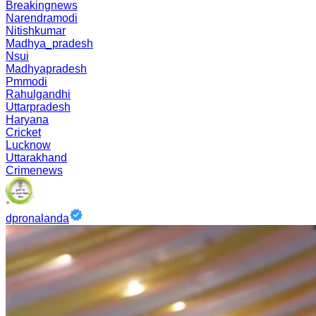
Breakingnews
Narendramodi
Nitishkumar
Madhya_pradesh
Nsui
Madhyapradesh
Pmmodi
Rahulgandhi
Uttarpradesh
Haryana
Cricket
Lucknow
Uttarakhand
Crimenews
dpronalanda