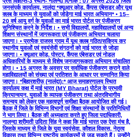
प्रेस विज्ञप्ति-3 स्थान- नालन्दा दिनांक : 07 अगस्त 2026 जिला
जनसंपर्क कार्यालय, नालंदा *क्यूआर कोड, कैंपस एंबेसडर और यूथ
क्लब के माध्यम से युवाओं को जोड़ेगा माई भारत अभियान* • 15–
20 वर्ष आयु वर्ग के युवाओं का माई भारत पोर्टल पर पंजीकरण
सुनिश्चित करने के निर्देश। • ⁠सभी विद्यालयों, महाविद्यालयों एवं अन्य
शिक्षण संस्थानों में जागरूकता एवं पंजीकरण अभियान चलाया
जाएगा। • ⁠प्रत्येक राजस्व ग्राम में यूथ क्लब गठित/सक्रिय कर
स्थानीय युवाओं एवं स्वयंसेवी संगठनों को माई भारत से जोड़ा
जाएगा। • ⁠क्यूआर कोड, पोस्टर, कैंपस एंबेसडर एवं नोडल
अधिकारियों के माध्यम से विशेष जनजागरूकता अभियान संचालित
होगा। • ⁠15 अगस्त के अवसर पर सर्वाधिक पंजीकरण कराने वाले
महाविद्यालयों को संख्या एवं प्रतिशत के आधार पर सम्मानित किया
जाएगा। *बिहारशरीफ (नालंदा):* आज समाहरणालय स्थित
कार्यालय कक्ष में माई भारत (MY Bharat) पोर्टल के प्रभावी
क्रियान्वयन, युवाओं के व्यापक पंजीकरण तथा अंतरविभागीय
समन्वय को लेकर एक महत्वपूर्ण समीक्षा बैठक आयोजित की गई।
बैठक में जिले के विभिन्न विभागों एवं शिक्षा संस्थानों के प्रतिनिधियों
ने भाग लिया। बैठक की अध्यक्षता करते हुए जिला पदाधिकारी,
नालन्दा श्रीमती उदिता सिंह ने कहा कि माई भारत एक ऐसा मंच है,
जिसके माध्यम से जिले के युवा स्वयंसेवा, कौशल विकास, नेतृत्व
विकास तथा विभिन्न राष्ट्रीय कार्यक्रमों से जुड़ सकते हैं। उन्होंने