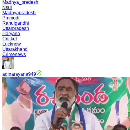
Madhya_pradesh
Nsui
Madhyapradesh
Pmmodi
Rahulgandhi
Uttarpradesh
Haryana
Cricket
Lucknow
Uttarakhand
Crimenews
adinarayana949