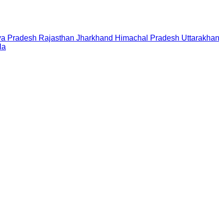
a Pradesh
Rajasthan
Jharkhand
Himachal Pradesh
Uttarakha
la