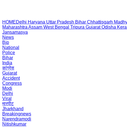
HOME
Delhi
Haryana
Uttar Pradesh
Bihar
Chhattisgarh
Madhy
Maharashtra
Assam
West Bengal
Tripura
Gujarat
Odisha
Kera
Jansamasya
News
Bjp
National
Police
Bihar
India
कांग्रेस
Gujarat
Accident
Congress
Modi
Delhi
Viral
मारपीट
Jharkhand
Breakingnews
Narendramodi
Nitishkumar