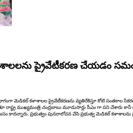
ళాశాలలను ప్రైవేటీకరణ చేయడం సమంజ
భాగంగా మెడికల్ కళాశాలల ప్రైవేటీకరణను వ్యతిరేకిస్తూ కోటి సంతకాల సేక
రాష్ట్ర ముఖ్యమంత్రి చంద్రబాబు మూడుసార్లు సీఎం గా పని చేశారు కానీ ఒక్
 కాదన్నారు. ప్రభుత్వం పునరాలోచన చేసి ప్రభుత్వ మెడికల్ కళాశాలను ప్