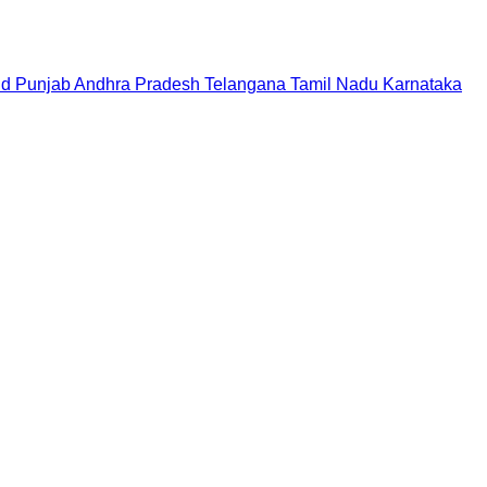
nd
Punjab
Andhra Pradesh
Telangana
Tamil Nadu
Karnataka