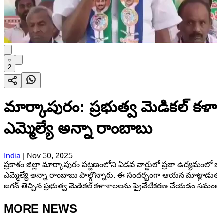
2
మార్కాపురం: ప్రభుత్వ మెడికల్ క
ఎమ్మెల్యే అన్నా రాంబాబు
India
|
Nov 30, 2025
ప్రకాశం జిల్లా మార్కాపురం పట్టణంలోని ఏడవ వార్డులో ప్రజా ఉద్యమంలో 
ఎమ్మెల్యే అన్నా రాంబాబు పాల్గొన్నారు. ఈ సందర్భంగా ఆయన మాట్లాడుతూ 
జగన్ తెచ్చిన ప్రభుత్వ మెడికల్ కళాశాలలను ప్రైవేటీకరణ చేయడం సమంజసం
MORE NEWS