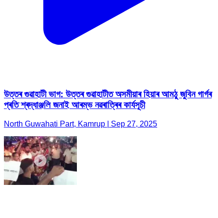
উত্তৰ গুৱাহাটী ভাগ: উত্তৰ গুৱাহাটীত অসমীয়াৰ হিয়াৰ আমঠু জুবিন গাৰ্গৰ
প্ৰতি শ্ৰদ্ধাঞ্জলি জনাই আৰম্ভ নৱৰাত্ৰিৰ কাৰ্যসূচী
North Guwahati Part, Kamrup | Sep 27, 2025