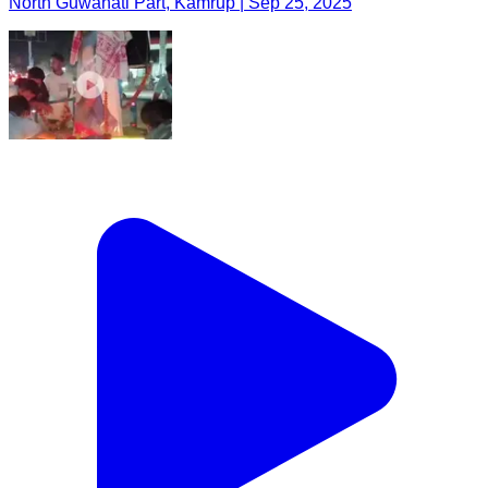
North Guwahati Part, Kamrup | Sep 25, 2025