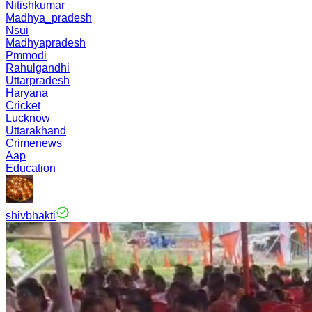
Nitishkumar
Madhya_pradesh
Nsui
Madhyapradesh
Pmmodi
Rahulgandhi
Uttarpradesh
Haryana
Cricket
Lucknow
Uttarakhand
Crimenews
Aap
Education
shivbhakti