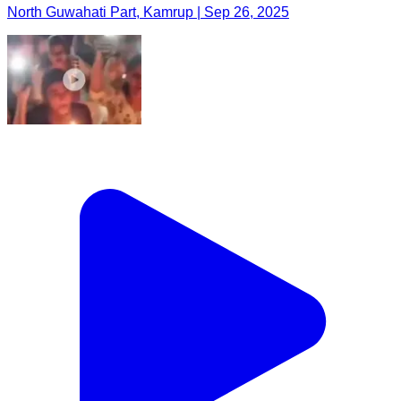
North Guwahati Part, Kamrup | Sep 26, 2025