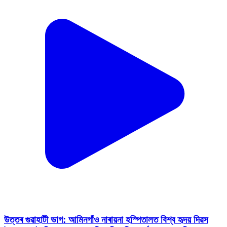
উত্তৰ গুৱাহাটী ভাগ: আমিনগাঁও নাৰায়না হস্পিতালত বিশ্ব হৃদয় দিৱস