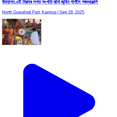
উদযাপন,এই দিৱসৰ লগত সংগতি ৰাখি জুবিন গাৰ্গলৈ শ্ৰদ্ধাঞ্জলি
North Guwahati Part, Kamrup | Sep 28, 2025