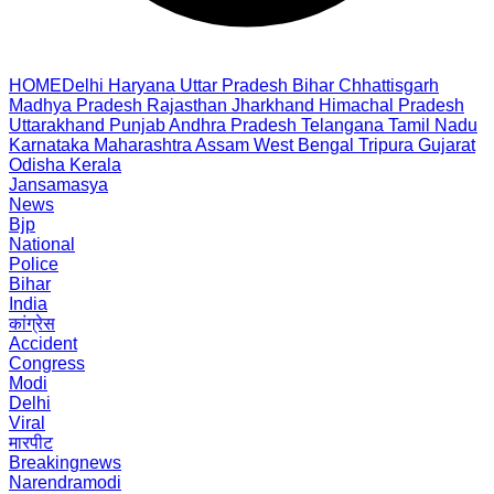
HOME
Delhi
Haryana
Uttar Pradesh
Bihar
Chhattisgarh
Madhya Pradesh
Rajasthan
Jharkhand
Himachal Pradesh
Uttarakhand
Punjab
Andhra Pradesh
Telangana
Tamil Nadu
Karnataka
Maharashtra
Assam
West Bengal
Tripura
Gujarat
Odisha
Kerala
Jansamasya
News
Bjp
National
Police
Bihar
India
कांग्रेस
Accident
Congress
Modi
Delhi
Viral
मारपीट
Breakingnews
Narendramodi