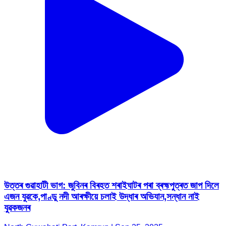
উত্তৰ গুৱাহাটী ভাগ: জুবিনৰ বিৰহত শৰাইঘাটৰ পৰা ব্ৰহ্মপুত্ৰত জাপ দিলে
এজন যুৱকে,পাণ্ডু নদী আৰক্ষীয়ে চলাই উদ্ধাৰ অভিযান,সন্ধান নাই
যুৱকজনৰ