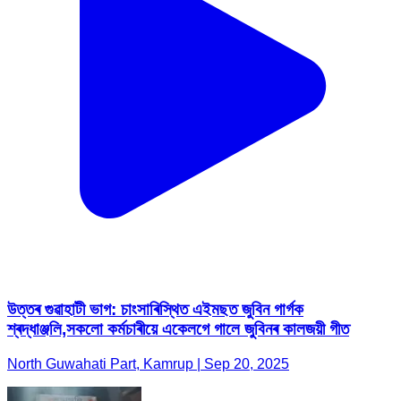
উত্তৰ গুৱাহাটী ভাগ: চাংসাৰিস্থিত এইমছত জুবিন গাৰ্গক
শ্ৰদ্ধাঞ্জলি,সকলো কৰ্মচাৰীয়ে একেলগে গালে জুবিনৰ কালজয়ী গীত
North Guwahati Part, Kamrup | Sep 20, 2025