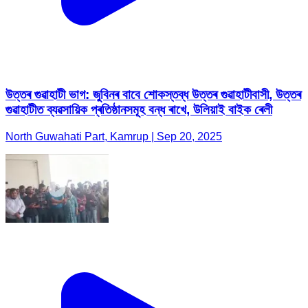
উত্তৰ গুৱাহাটী ভাগ: জুবিনৰ বাবে শোকস্তব্ধ উত্তৰ গুৱাহাটীবাসী, উত্তৰ
গুৱাহাটীত ব্যৱসায়িক প্ৰতিষ্ঠানসমূহ বন্ধ ৰাখে, উলিয়াই বাইক ৰেলী
North Guwahati Part, Kamrup | Sep 20, 2025