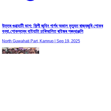
উত্তৰ গুৱাহাটী ভাগ: শিল্পী জুবিন গাৰ্গৰ অকাল মৃত্যুত ৰাজ্যজুৰি শোকৰ
বন্যা,শোকস্তব্ধ বাইহাটা চাৰিআলিত ৰাইজৰ শ্ৰদ্ধাঞ্জলি
North Guwahati Part, Kamrup | Sep 19, 2025