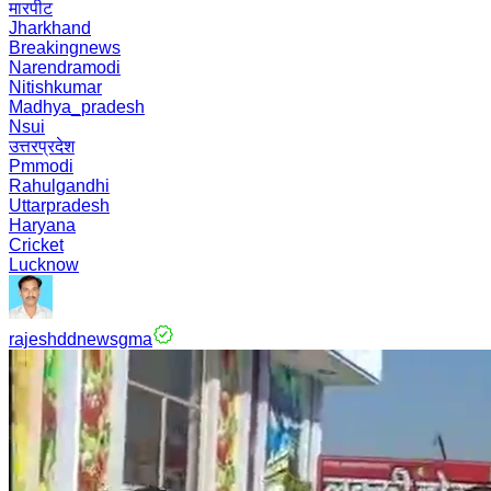
मारपीट
Jharkhand
Breakingnews
Narendramodi
Nitishkumar
Madhya_pradesh
Nsui
उत्तरप्रदेश
Pmmodi
Rahulgandhi
Uttarpradesh
Haryana
Cricket
Lucknow
rajeshddnewsgma