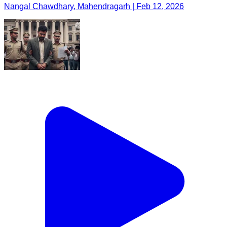
Nangal Chawdhary, Mahendragarh | Feb 12, 2026