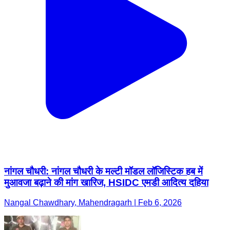
नांगल चौधरी: नांगल चौधरी के मल्टी मॉडल लॉजिस्टिक हब में
मुआवजा बढ़ाने की मांग खारिज, HSIDC एमडी आदित्य दहिया
Nangal Chawdhary, Mahendragarh | Feb 6, 2026