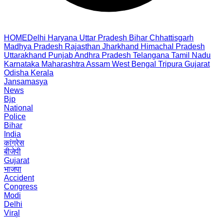
HOME
Delhi
Haryana
Uttar Pradesh
Bihar
Chhattisgarh
Madhya Pradesh
Rajasthan
Jharkhand
Himachal Pradesh
Uttarakhand
Punjab
Andhra Pradesh
Telangana
Tamil Nadu
Karnataka
Maharashtra
Assam
West Bengal
Tripura
Gujarat
Odisha
Kerala
Jansamasya
News
Bjp
National
Police
Bihar
India
कांग्रेस
बीजेपी
Gujarat
भाजपा
Accident
Congress
Modi
Delhi
Viral